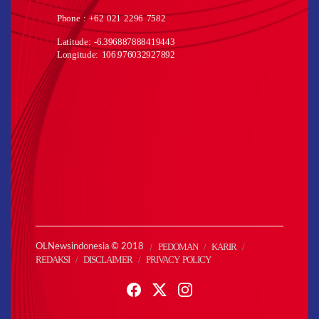
Phone : +62 021 2296 7582
Latitude: -6.396887888419443
Longitude: 106.976032927892
PEDOMAN
KARIR
OLNewsindonesia © 2018
REDAKSI
DISCLAIMER
PRIVACY POLICY