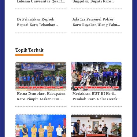
Lulusan Universitas Quality
Unggulan, Bupati Karo
Berastagi Jadi Generasi
Serahkan 1,2 Juta Benih Kopi
Inovatif dan Berintegritas
Arabika
Di Pelantikan Kepsek
Ada 122 Personel Polres
Bupati Karo Tekankan
Karo Rayakan Ulang Tahun
Kepemimpinan Profesional
Bersama
Dongkrak Mutu Pendidikan
Topik Terkait
Ketua Demokrat Kabupaten
Meriahkan HUT RI Ke-81
Karo Pimpin Laskar Biru
Pemkab Karo Gelar Gerak
Bergerak.!
Jalan Kemerdekaan.!