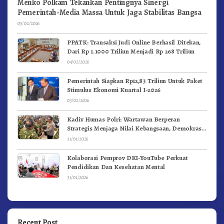
Menko Polkam Tekankan Pentingnya Sinergi
Pemerintah-Media Massa Untuk Jaga Stabilitas Bangsa
05/02/2026
PPATK: Transaksi Judi Online Berhasil Ditekan,
Dari Rp 1.1000 Triliun Menjadi Rp 268 Triliun
04/02/2026
Pemerintah Siapkan Rp12,83 Triliun Untuk Paket
Stimulus Ekonomi Kuartal I-2026
03/02/2026
Kadiv Humas Polri: Wartawan Berperan
Strategis Menjaga Nilai Kebangsaan, Demokrasi,
dan NKRI
31/01/2026
Kolaborasi Pemprov DKI-YouTube Perkuat
Pendidikan Dan Kesehatan Mental
31/01/2026
Recent Post