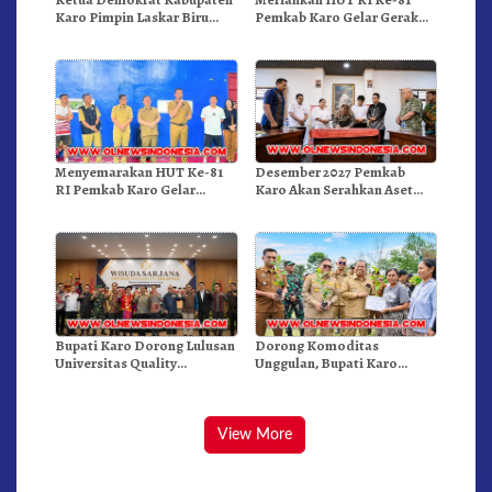
Karo Pimpin Laskar Biru
Pemkab Karo Gelar Gerak
Bergerak.!
Jalan Kemerdekaan.!
Menyemarakan HUT Ke-81
Desember 2027 Pemkab
RI Pemkab Karo Gelar
Karo Akan Serahkan Aset
Pertandingan Olahraga
RSUD Kabanjahe Ke
Moderamen GBKP
Bupati Karo Dorong Lulusan
Dorong Komoditas
Universitas Quality
Unggulan, Bupati Karo
Berastagi Jadi Generasi
Serahkan 1,2 Juta Benih Kopi
Inovatif dan Berintegritas
Arabika
View More