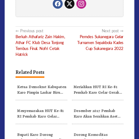
Post
Previous post
Next post
Berkah Athafariz Zain Hakim,
Pemdes Sukanegara Gelar
navigation
Athar FC Klub Desa Tonjong
Turnamen Sepakbola Kades
Tembus Final. Nofri Cetak
Cup Sukanegara 2022
Hatrick
Related Posts
Ketua Demokrat Kabupaten
Meriahkan HUT RI Ke-81
Karo Pimpin Laskar Biru
Pemkab Karo Gelar Gerak
Bergerak.!
Jalan Kemerdekaan.!
Menyemarakan HUT Ke-81
Desember 2027 Pemkab
RI Pemkab Karo Gelar
Karo Akan Serahkan Aset
Pertandingan Olahraga
RSUD Kabanjahe Ke
Moderamen GBKP
Bupati Karo Dorong
Dorong Komoditas