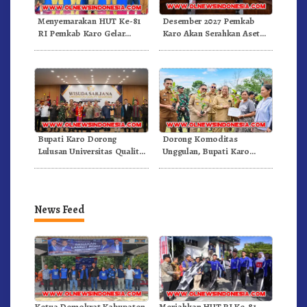
Menyemarakan HUT Ke-81
Desember 2027 Pemkab
RI Pemkab Karo Gelar
Karo Akan Serahkan Aset
Pertandingan Olahraga
RSUD Kabanjahe Ke
Moderamen GBKP
Bupati Karo Dorong
Dorong Komoditas
Lulusan Universitas Quality
Unggulan, Bupati Karo
Berastagi Jadi Generasi
Serahkan 1,2 Juta Benih Kopi
Inovatif dan Berintegritas
Arabika
News Feed
Ketua Demokrat Kabupaten
Meriahkan HUT RI Ke-81