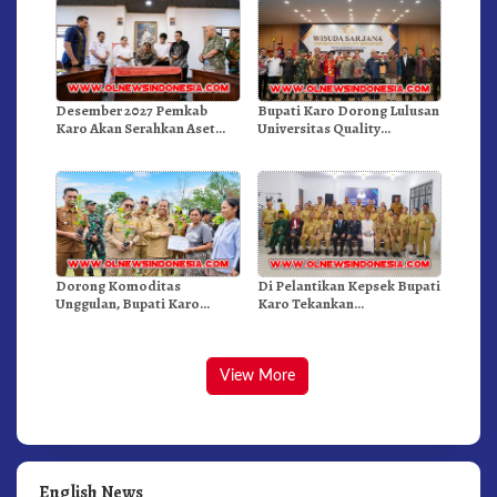
Desember 2027 Pemkab
Bupati Karo Dorong Lulusan
Karo Akan Serahkan Aset
Universitas Quality
RSUD Kabanjahe Ke
Berastagi Jadi Generasi
Moderamen GBKP
Inovatif dan Berintegritas
Dorong Komoditas
Di Pelantikan Kepsek Bupati
Unggulan, Bupati Karo
Karo Tekankan
Serahkan 1,2 Juta Benih Kopi
Kepemimpinan Profesional
Arabika
Dongkrak Mutu Pendidikan
View More
English News