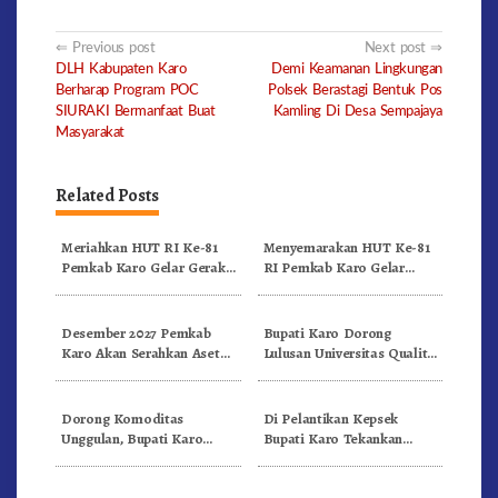
Post
Previous post
Next post
DLH Kabupaten Karo
Demi Keamanan Lingkungan
navigation
Berharap Program POC
Polsek Berastagi Bentuk Pos
SIURAKI Bermanfaat Buat
Kamling Di Desa Sempajaya
Masyarakat
Related Posts
Meriahkan HUT RI Ke-81
Menyemarakan HUT Ke-81
Pemkab Karo Gelar Gerak
RI Pemkab Karo Gelar
Jalan Kemerdekaan.!
Pertandingan Olahraga
Desember 2027 Pemkab
Bupati Karo Dorong
Karo Akan Serahkan Aset
Lulusan Universitas Quality
RSUD Kabanjahe Ke
Berastagi Jadi Generasi
Moderamen GBKP
Inovatif dan Berintegritas
Dorong Komoditas
Di Pelantikan Kepsek
Unggulan, Bupati Karo
Bupati Karo Tekankan
Serahkan 1,2 Juta Benih Kopi
Kepemimpinan Profesional
Arabika
Dongkrak Mutu Pendidikan