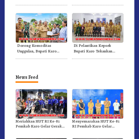
RSUD Kabanjahe Ke
Berastagi Jadi Generasi
Moderamen GBKP
Inovatif dan Berintegritas
Dorong Komoditas
Di Pelantikan Kepsek
Unggulan, Bupati Karo
Bupati Karo Tekankan
Serahkan 1,2 Juta Benih Kopi
Kepemimpinan Profesional
Arabika
Dongkrak Mutu Pendidikan
News Feed
Meriahkan HUT RI Ke-81
Menyemarakan HUT Ke-81
Pemkab Karo Gelar Gerak
RI Pemkab Karo Gelar
Jalan Kemerdekaan.!
Pertandingan Olahraga