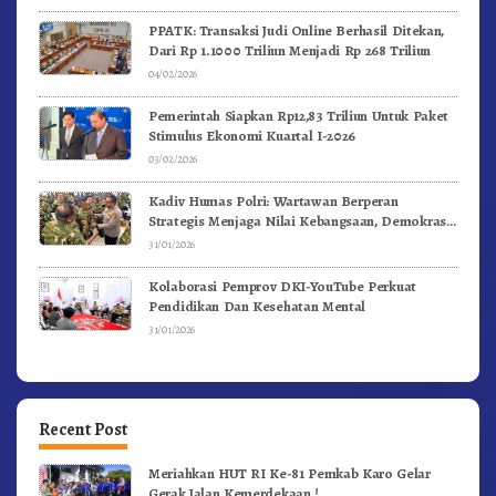
PPATK: Transaksi Judi Online Berhasil Ditekan,
Dari Rp 1.1000 Triliun Menjadi Rp 268 Triliun
04/02/2026
Pemerintah Siapkan Rp12,83 Triliun Untuk Paket
Stimulus Ekonomi Kuartal I-2026
03/02/2026
Kadiv Humas Polri: Wartawan Berperan
Strategis Menjaga Nilai Kebangsaan, Demokrasi,
dan NKRI
31/01/2026
Kolaborasi Pemprov DKI-YouTube Perkuat
Pendidikan Dan Kesehatan Mental
31/01/2026
Recent Post
Meriahkan HUT RI Ke-81 Pemkab Karo Gelar
Gerak Jalan Kemerdekaan.!