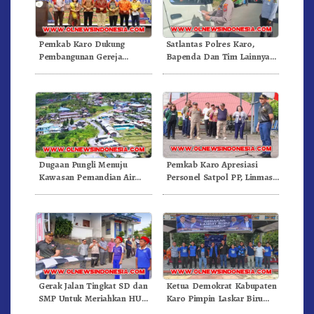
Pemkab Karo Dukung
Satlantas Polres Karo,
Pembangunan Gereja
Bapenda Dan Tim Lainnya
Inkulturatif GBKP Bukit
Gelar Oprasi Sadar Pajak
Klasis Barus Sibayak
Kenderaan
Dugaan Pungli Menuju
Pemkab Karo Apresiasi
Kawasan Pemandian Air
Personel Satpol PP, Linmas,
Panas Semangat Gunung –
Dan Pemadam Kebakaran
Doulu Foto Dan Videokan!
Gerak Jalan Tingkat SD dan
Ketua Demokrat Kabupaten
SMP Untuk Meriahkan HUT
Karo Pimpin Laskar Biru
RI Ke-81 Dibuka Sekda Karo
Bergerak.!