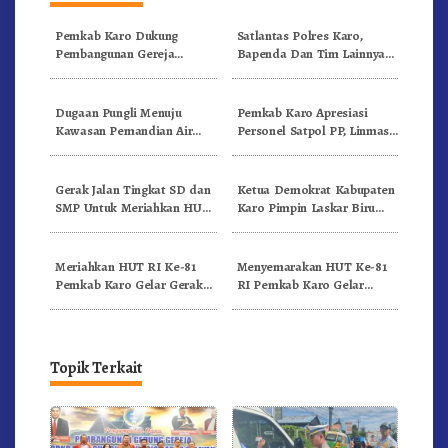
Pemkab Karo Dukung
Satlantas Polres Karo,
Pembangunan Gereja
Bapenda Dan Tim Lainnya
Inkulturatif GBKP Bukit
Gelar Oprasi Sadar Pajak
Klasis Barus Sibayak
Kenderaan
Dugaan Pungli Menuju
Pemkab Karo Apresiasi
Kawasan Pemandian Air
Personel Satpol PP, Linmas,
Panas Semangat Gunung –
Dan Pemadam Kebakaran
Doulu Foto Dan Videokan!
Gerak Jalan Tingkat SD dan
Ketua Demokrat Kabupaten
SMP Untuk Meriahkan HUT
Karo Pimpin Laskar Biru
RI Ke-81 Dibuka Sekda Karo
Bergerak.!
Meriahkan HUT RI Ke-81
Menyemarakan HUT Ke-81
Pemkab Karo Gelar Gerak
RI Pemkab Karo Gelar
Jalan Kemerdekaan.!
Pertandingan Olahraga
Topik Terkait