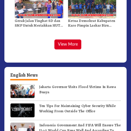
Gerak Jalan Tingkat SD dan
Ketua Demokrat Kabupaten
SMP Untuk Meriahkan HUT
Karo Pimpin Laskar Biru
RI Ke-81 Dibuka Sekda Karo
Bergerak.!
View More
English News
Jakarta Governor Visits Flood Victims In Rawa
Buaya
Ten Tips For Maintaining Cyber Security While
Working From Outside The Office
Indonesia Government And FIFA Will Ensure The
U-20 World Cup Runs Well And According To