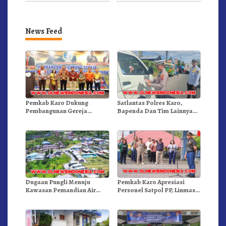
News Feed
Pemkab Karo Dukung
Satlantas Polres Karo,
Pembangunan Gereja
Bapenda Dan Tim Lainnya
Inkulturatif GBKP Bukit
Gelar Oprasi Sadar Pajak
Klasis Barus Sibayak
Kenderaan
Dugaan Pungli Menuju
Pemkab Karo Apresiasi
Kawasan Pemandian Air
Personel Satpol PP, Linmas,
Panas Semangat Gunung –
Dan Pemadam Kebakaran
Doulu Foto Dan Videokan!