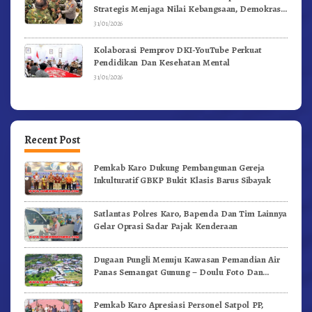
Strategis Menjaga Nilai Kebangsaan, Demokrasi,
dan NKRI
31/01/2026
Kolaborasi Pemprov DKI-YouTube Perkuat
Pendidikan Dan Kesehatan Mental
31/01/2026
Recent Post
Pemkab Karo Dukung Pembangunan Gereja
Inkulturatif GBKP Bukit Klasis Barus Sibayak
Satlantas Polres Karo, Bapenda Dan Tim Lainnya
Gelar Oprasi Sadar Pajak Kenderaan
Dugaan Pungli Menuju Kawasan Pemandian Air
Panas Semangat Gunung – Doulu Foto Dan
Videokan!
Pemkab Karo Apresiasi Personel Satpol PP,