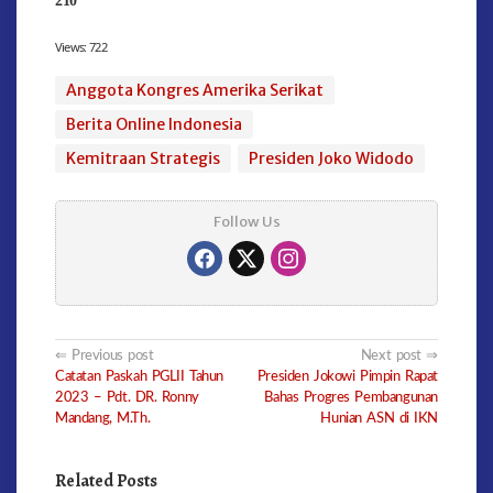
Views:
722
Anggota Kongres Amerika Serikat
Berita Online Indonesia
Kemitraan Strategis
Presiden Joko Widodo
Follow Us
Post
Previous post
Next post
Catatan Paskah PGLII Tahun
Presiden Jokowi Pimpin Rapat
navigation
2023 – Pdt. DR. Ronny
Bahas Progres Pembangunan
Mandang, M.Th.
Hunian ASN di IKN
Related Posts