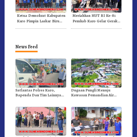
Ketua Demokrat Kabupaten
Meriahkan HUT RI Ke-81
Karo Pimpin Laskar Biru
Pemkab Karo Gelar Gerak
Bergerak.!
Jalan Kemerdekaan.!
News Feed
Satlantas Polres Karo,
Dugaan Pungli Menuju
Bapenda Dan Tim Lainnya
Kawasan Pemandian Air
Gelar Oprasi Sadar Pajak
Panas Semangat Gunung –
Kenderaan
Doulu Foto Dan Videokan!