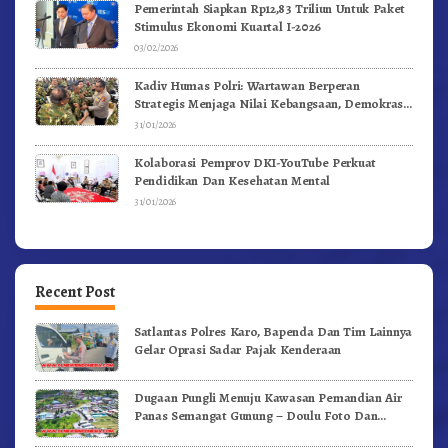
Pemerintah Siapkan Rp12,83 Triliun Untuk Paket
Stimulus Ekonomi Kuartal I-2026
03/02/2026
Kadiv Humas Polri: Wartawan Berperan
Strategis Menjaga Nilai Kebangsaan, Demokrasi,
dan NKRI
31/01/2026
Kolaborasi Pemprov DKI-YouTube Perkuat
Pendidikan Dan Kesehatan Mental
31/01/2026
Recent Post
Satlantas Polres Karo, Bapenda Dan Tim Lainnya
Gelar Oprasi Sadar Pajak Kenderaan
Dugaan Pungli Menuju Kawasan Pemandian Air
Panas Semangat Gunung – Doulu Foto Dan
Videokan!