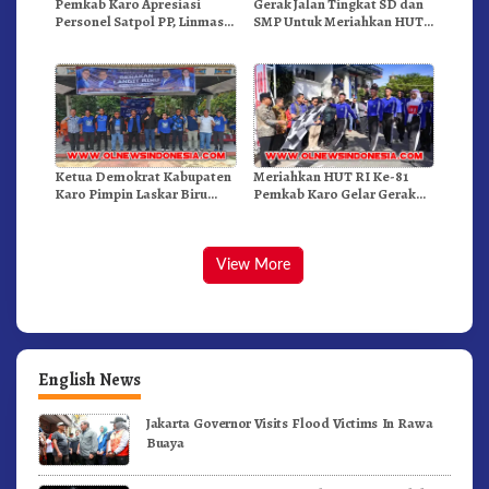
Pemkab Karo Apresiasi
Gerak Jalan Tingkat SD dan
Personel Satpol PP, Linmas,
SMP Untuk Meriahkan HUT
Dan Pemadam Kebakaran
RI Ke-81 Dibuka Sekda Karo
Ketua Demokrat Kabupaten
Meriahkan HUT RI Ke-81
Karo Pimpin Laskar Biru
Pemkab Karo Gelar Gerak
Bergerak.!
Jalan Kemerdekaan.!
View More
English News
Jakarta Governor Visits Flood Victims In Rawa
Buaya