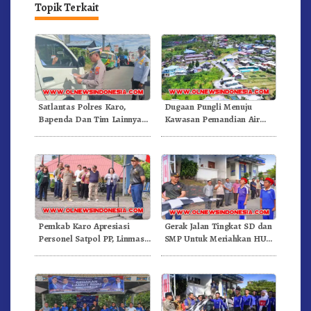
Topik Terkait
Satlantas Polres Karo,
Dugaan Pungli Menuju
Bapenda Dan Tim Lainnya
Kawasan Pemandian Air
Gelar Oprasi Sadar Pajak
Panas Semangat Gunung –
Kenderaan
Doulu Foto Dan Videokan!
Pemkab Karo Apresiasi
Gerak Jalan Tingkat SD dan
Personel Satpol PP, Linmas,
SMP Untuk Meriahkan HUT
Dan Pemadam Kebakaran
RI Ke-81 Dibuka Sekda Karo