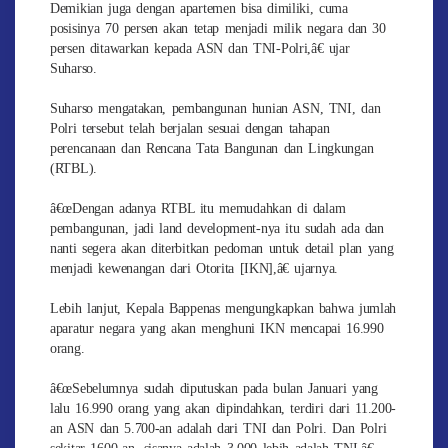
Demikian juga dengan apartemen bisa dimiliki, cuma
posisinya 70 persen akan tetap menjadi milik negara dan 30
persen ditawarkan kepada ASN dan TNI-Polri,â€ ujar
Suharso.
Suharso mengatakan, pembangunan hunian ASN, TNI, dan
Polri tersebut telah berjalan sesuai dengan tahapan
perencanaan dan Rencana Tata Bangunan dan Lingkungan
(RTBL).
â€œDengan adanya RTBL itu memudahkan di dalam
pembangunan, jadi land development-nya itu sudah ada dan
nanti segera akan diterbitkan pedoman untuk detail plan yang
menjadi kewenangan dari Otorita [IKN],â€ ujarnya.
Lebih lanjut, Kepala Bappenas mengungkapkan bahwa jumlah
aparatur negara yang akan menghuni IKN mencapai 16.990
orang.
â€œSebelumnya sudah diputuskan pada bulan Januari yang
lalu 16.990 orang yang akan dipindahkan, terdiri dari 11.200-
an ASN dan 5.700-an adalah dari TNI dan Polri. Dan Polri
sekitar 1600-an, sisanya adalah 3.000 lebih adalah TNI,â€