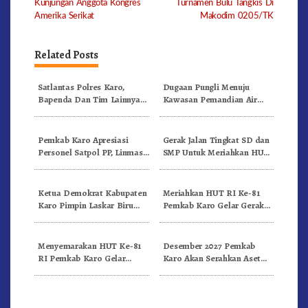
Kunjungan Anggota Kongres
Turnamen Bulu Tangkis Di
Amerika Serikat
Makodim 0205/TK
Related Posts
Satlantas Polres Karo,
Dugaan Pungli Menuju
Bapenda Dan Tim Lainnya
Kawasan Pemandian Air
Gelar Oprasi Sadar Pajak
Panas Semangat Gunung –
Kenderaan
Doulu Foto Dan Videokan!
Pemkab Karo Apresiasi
Gerak Jalan Tingkat SD dan
Personel Satpol PP, Linmas,
SMP Untuk Meriahkan HUT
Dan Pemadam Kebakaran
RI Ke-81 Dibuka Sekda Karo
Ketua Demokrat Kabupaten
Meriahkan HUT RI Ke-81
Karo Pimpin Laskar Biru
Pemkab Karo Gelar Gerak
Bergerak.!
Jalan Kemerdekaan.!
Menyemarakan HUT Ke-81
Desember 2027 Pemkab
RI Pemkab Karo Gelar
Karo Akan Serahkan Aset
Pertandingan Olahraga
RSUD Kabanjahe Ke
Moderamen GBKP