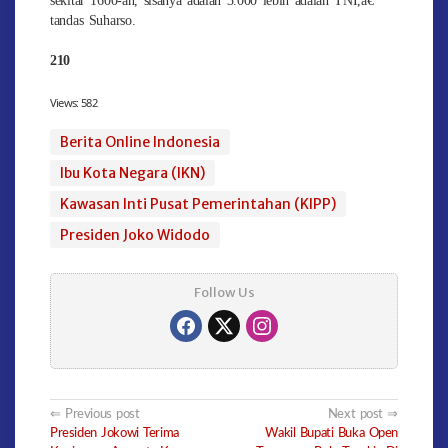
tandas Suharso.
210
Views:
582
Berita Online Indonesia
Ibu Kota Negara (IKN)
Kawasan Inti Pusat Pemerintahan (KIPP)
Presiden Joko Widodo
Follow Us
Post
Previous post
Next post
Presiden Jokowi Terima
Wakil Bupati Buka Open
navigation