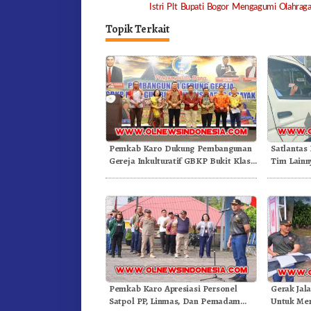
Istri Plt Bupati Bogor Mengagumi Olahrag
navigation
Topik Terkait
Pemkab Karo Dukung Pembangunan
Satlantas
Gereja Inkulturatif GBKP Bukit Klasis
Tim Lainn
Barus Sibayak
Pajak Ke
Pemkab Karo Apresiasi Personel
Gerak Jal
Satpol PP, Linmas, Dan Pemadam
Untuk Mer