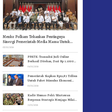
Menko Polkam Tekankan Pentingnya
Sinergi Pemerintah-Media Massa Untuk
Jaga Stabilitas Bangsa
05/02/2026
PPATK: Transaksi Judi Online
Berhasil Ditekan, Dari Rp 1.1000
Triliun Menjadi Rp 268 Triliun
04/02/2026
Pemerintah Siapkan Rp12,83 Triliun
Untuk Paket Stimulus Ekonomi
Kuartal I-2026
03/02/2026
Kadiv Humas Polri: Wartawan
Berperan Strategis Menjaga Nilai
Kebangsaan, Demokrasi, dan NKRI
31/01/2026