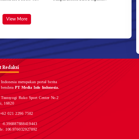
kda Karo
View More
 Redaksi
Indonesia merupakan portal berita
 bendera
PT Media Info Indonesia.
 Transyogi Ruko Sport Center No.2
i, 16820
 +62 021 2296 7582
e: -6.396887888419443
de: 106.976032927892