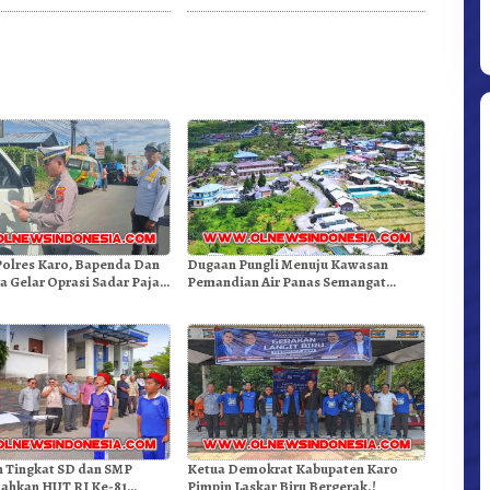
ekda Karo
Polres Karo, Bapenda Dan
Dugaan Pungli Menuju Kawasan
Ditpolsatwa Baharkam Polri Tiba
a Gelar Oprasi Sadar Pajak
Pemandian Air Panas Semangat
Di Myanmar, Siap Bantu Korban
n
Gunung – Doulu Foto Dan Videokan!
Gempa Myanmar
n Tingkat SD dan SMP
Ketua Demokrat Kabupaten Karo
iahkan HUT RI Ke-81
Pimpin Laskar Biru Bergerak.!