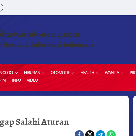
a
olnewsindonesia.com
l Berita & Informasi Indonesia
NOLOGI
HIBURAN
OTOMOTIF
HEALTH
WANITA
PRO
INI
INFO
VIDEO
gap Salahi Aturan