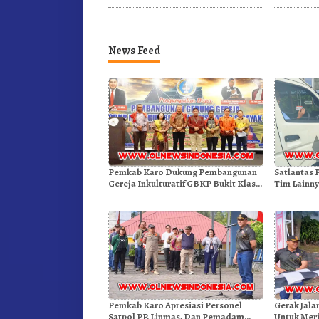
Kebakaran
Dibuka S
News Feed
Pemkab Karo Dukung Pembangunan
Satlantas 
Gereja Inkulturatif GBKP Bukit Klasis
Tim Lainny
Barus Sibayak
Kenderaa
Pemkab Karo Apresiasi Personel
Gerak Jala
Satpol PP, Linmas, Dan Pemadam
Untuk Mer