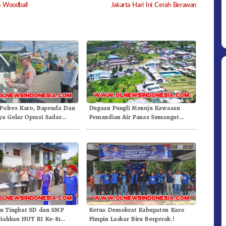
a Woodball
Jakarta Hari Ini Cerah Berawan
 Polres Karo, Bapenda Dan
Dugaan Pungli Menuju Kawasan
ya Gelar Oprasi Sadar
Pemandian Air Panas Semangat
nderaan
Gunung – Doulu Foto Dan Videokan!
an Tingkat SD dan SMP
Ketua Demokrat Kabupaten Karo
iahkan HUT RI Ke-81
Pimpin Laskar Biru Bergerak.!