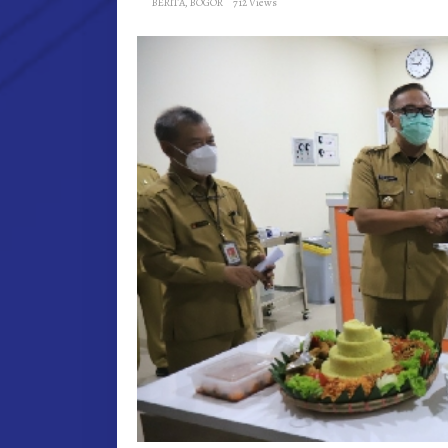
BERITA
,
BOGOR
712 Views