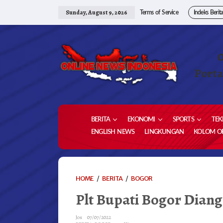
Skip
to
Sunday, August 9, 2026
Terms of Service
Indeks Berit
content
Porta
BERITA
EKONOMI
SPORTS
TEK
ENGLISH NEWS
LINGKUNGAN
KOLOM OP
PLT
HOME
/
BERITA
/
BOGOR
BUPATI
Plt Bupati Bogor Diang
BOGOR
DIANGGAP
SALAHI
Jos
07/07/2022
ATURAN