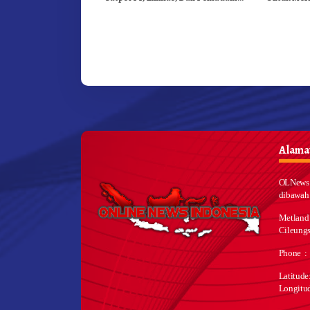
Kebakaran
Dibuka Se
Alamat
OLNews 
dibawah
Metland
Cileungs
Phone :
Latitud
Longitu