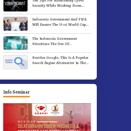
Ten Tips For Maintaining Cyber
Security While Working From
Outside The Office
Indonesia Government And FIFA
Will Ensure The U-20 World Cup
Runs Well And According To FIFA
Standards
The Indonesia Government
Prioritizes The Use Of
Domestically-Produced COVID-19
Vaccines
Besides Google, This Is A Popular
Search Engine Alternative In The
World
Info Seminar