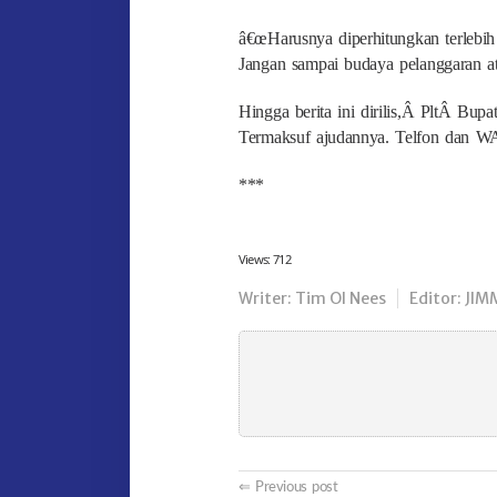
â€œHarusnya diperhitungkan terlebih
Jangan sampai budaya pelanggaran atur
Hingga berita ini dirilis,Â PltÂ Bu
Termaksuf ajudannya. Telfon dan WA
***
Views:
712
Writer: Tim Ol Nees
Editor: JIM
Post
Previous post