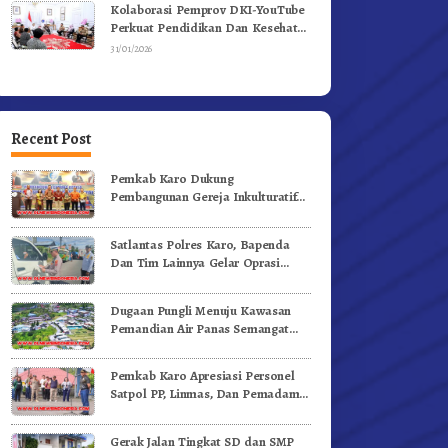
Kolaborasi Pemprov DKI-YouTube
Perkuat Pendidikan Dan Kesehatan
Mental
31/01/2026
Recent Post
Pemkab Karo Dukung
Pembangunan Gereja Inkulturatif
GBKP Bukit Klasis Barus Sibayak
Satlantas Polres Karo, Bapenda
Dan Tim Lainnya Gelar Oprasi
Sadar Pajak Kenderaan
Dugaan Pungli Menuju Kawasan
Pemandian Air Panas Semangat
Gunung – Doulu Foto Dan
Videokan!
Pemkab Karo Apresiasi Personel
Satpol PP, Linmas, Dan Pemadam
Kebakaran
Gerak Jalan Tingkat SD dan SMP