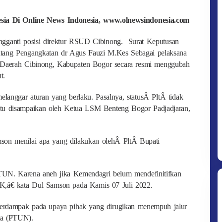
nesia Di Online News Indonesia, www.olnewsindonesia.com
ngganti posisi direktur RSUD Cibinong. Surat Keputusan
tang Pengangkatan dr Agus Fauzi M.Kes Sebagai pelaksana
Daerah Cibinong, Kabupaten Bogor secara resmi menggubah
t.
langgar aturan yang berlaku. Pasalnya, statusÂ PltÂ tidak
 itu disampaikan oleh Ketua LSM Benteng Bogor Padjadjaran,
amson menilai apa yang dilakukan olehÂ PltÂ Bupati
TUN. Karena aneh jika Kemendagri belum mendefinitifkan
K,â€ kata Dul Samson pada Kamis 07 Juli 2022.
berdampak pada upaya pihak yang dirugikan menempuh jalur
ta (PTUN).