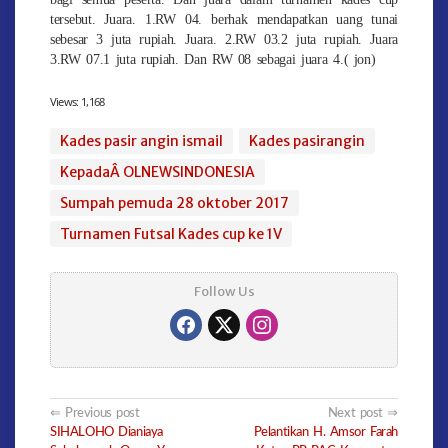
tersebut. Juara. 1.RW 04. berhak mendapatkan uang tunai
sebesar 3 juta rupiah. Juara. 2.RW 03.2 juta rupiah. Juara
3.RW 07.1 juta rupiah. Dan RW 08 sebagai juara 4.( jon)
Views:
1,168
Kades pasir angin ismail
Kades pasirangin
KepadaÂ OLNEWSINDONESIA
Sumpah pemuda 28 oktober 2017
Turnamen Futsal Kades cup ke 1V
Follow Us
Post
Previous post
Next post
SIHALOHO Dianiaya
Pelantikan H. Amsor Farah
navigation