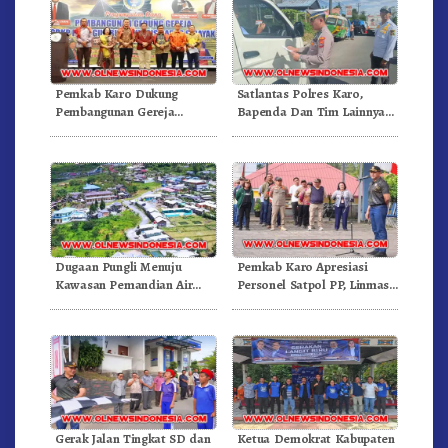
Pemkab Karo Dukung
Satlantas Polres Karo,
Pembangunan Gereja
Bapenda Dan Tim Lainnya
Inkulturatif GBKP Bukit
Gelar Oprasi Sadar Pajak
Klasis Barus Sibayak
Kenderaan
Dugaan Pungli Menuju
Pemkab Karo Apresiasi
Kawasan Pemandian Air
Personel Satpol PP, Linmas,
Panas Semangat Gunung –
Dan Pemadam Kebakaran
Doulu Foto Dan Videokan!
Gerak Jalan Tingkat SD dan
Ketua Demokrat Kabupaten