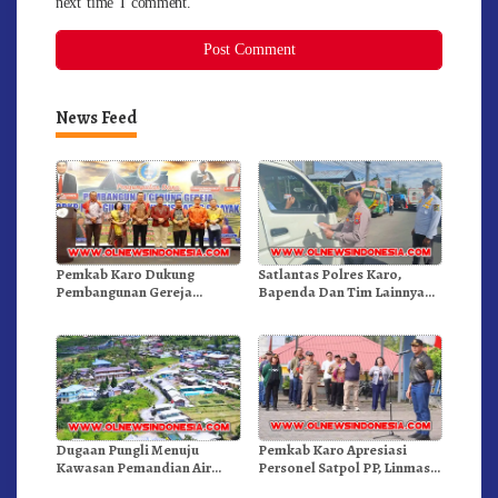
next time I comment.
News Feed
Pemkab Karo Dukung
Satlantas Polres Karo,
Pembangunan Gereja
Bapenda Dan Tim Lainnya
Inkulturatif GBKP Bukit
Gelar Oprasi Sadar Pajak
Klasis Barus Sibayak
Kenderaan
Dugaan Pungli Menuju
Pemkab Karo Apresiasi
Kawasan Pemandian Air
Personel Satpol PP, Linmas,
Panas Semangat Gunung –
Dan Pemadam Kebakaran