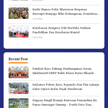
03/02/2026
Kadiv Humas Polri: Wartawan Berperan
Strategis Menjaga Nilai Kebangsaan, Demokrasi,
dan NKRI
31/01/2026
Kolaborasi Pemprov DKI-YouTube Perkuat
Pendidikan Dan Kesehatan Mental
31/01/2026
Recent Post
Pemkab Karo Dukung Pembangunan Gereja
Inkulturatif GBKP Bukit Klasis Barus Sibayak
Satlantas Polres Karo, Bapenda Dan Tim Lainnya
Gelar Oprasi Sadar Pajak Kenderaan
Dugaan Pungli Menuju Kawasan Pemandian Air
Panas Semangat Gunung – Doulu Foto Dan