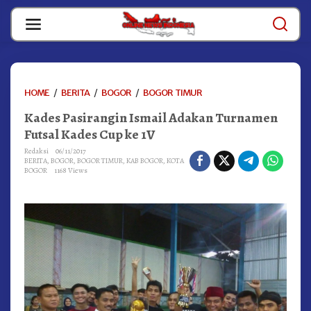
Skip
to
content
KADES
HOME
/
BERITA
/
BOGOR
/
BOGOR TIMUR
PASIRANGIN
Kades Pasirangin Ismail Adakan Turnamen
ISMAIL
ADAKAN
Futsal Kades Cup ke 1V
TURNAMEN
Redaksi
06/11/2017
FUTSAL
BERITA
,
BOGOR
,
BOGOR TIMUR
,
KAB BOGOR
,
KOTA
KADES
BOGOR
1168 Views
CUP
KE
1V