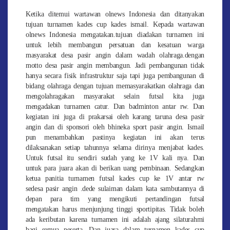
Ketika ditemui wartawan olnews Indonesia dan ditanyakan
tujuan turnamen kades cup kades ismail. Kepada wartawan
olnews Indonesia mengatakan.tujuan diadakan turnamen ini
untuk lebih membangun persatuan dan kesatuan warga
masyarakat desa pasir angin dalam wadah olahraga.dengan
motto desa pasir angin membangun. Jadi pembangunan tidak
hanya secara fisik infrastruktur saja tapi juga pembangunan di
bidang olahraga dengan tujuan memasyarakatkan olahraga dan
mengolahragakan masyarakat selain futsal kita juga
mengadakan turnamen catur. Dan badminton antar rw. Dan
kegiatan ini juga di prakarsai oleh karang taruna desa pasir
angin dan di sponsori oleh bhineka sport pasir angin. Ismail
pun menambahkan pastinya kegiatan ini akan terus
dilaksanakan setiap tahunnya selama dirinya menjabat kades.
Untuk futsal itu sendiri sudah yang ke 1V kali nya. Dan
untuk para juara akan di berikan uang pembinaan. Sedangkan
ketua panitia turnamen futsal kades cup ke 1V antar rw
sedesa pasir angin .dede sulaiman dalam kata sambutannya di
depan para tim yang mengikuti pertandingan futsal
mengatakan harus menjunjung tinggi sportipitas. Tidak boleh
ada keributan karena turnamen ini adalah ajang silaturahmi
bagi semua peserta. Dan juara dalam turnamen kades cup