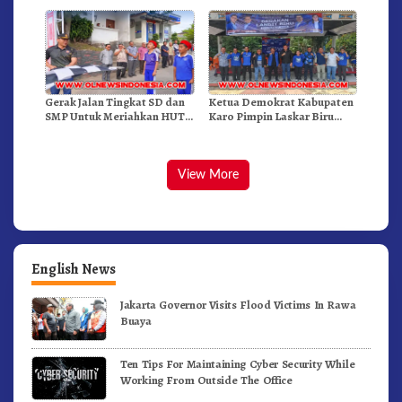
Doulu Foto Dan Videokan!
Gerak Jalan Tingkat SD dan
Ketua Demokrat Kabupaten
SMP Untuk Meriahkan HUT
Karo Pimpin Laskar Biru
RI Ke-81 Dibuka Sekda Karo
Bergerak.!
View More
English News
Jakarta Governor Visits Flood Victims In Rawa
Buaya
Ten Tips For Maintaining Cyber Security While
Working From Outside The Office