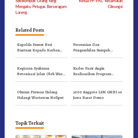
Sekelompok Orang Yang
Ketua PP PAC Kecamatan
Mengaku Petugas Berseragam
Cileungsi
Loreng
Related Posts
Kapolda Sumut Beri
Peresmian Dan
Bantuan Kepada Korban
Pengambilan Sumpah
Erupsi Gunung Sinabung
Anggota Badan
Permusyawaratan Desa (
BPD ) Se – Kecamatan
Kegiatan Syukuran
Kades Pasir Angin
Cisalak
Betonisasi Jalan Oleh Warga
Realisasikan Program
RT/RW.01/07. Pasirangin
Kemenpera
Kecamatan Cileungsi
Oknum Preman Halang
2000 Anggota LSM GMBI se
Halangi Wartawan Meliput
Jawa Barat Demo
Topik Terkait