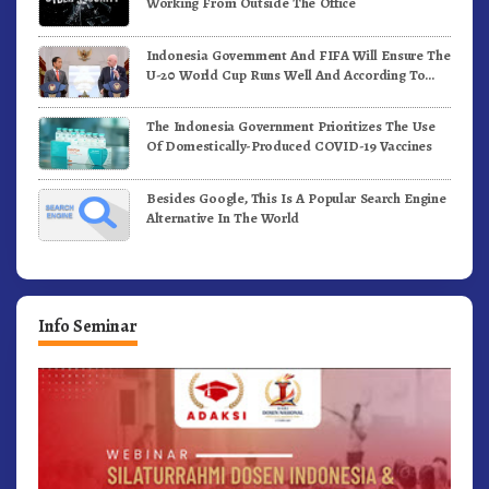
Working From Outside The Office
Indonesia Government And FIFA Will Ensure The
U-20 World Cup Runs Well And According To
FIFA Standards
The Indonesia Government Prioritizes The Use
Of Domestically-Produced COVID-19 Vaccines
Besides Google, This Is A Popular Search Engine
Alternative In The World
Info Seminar