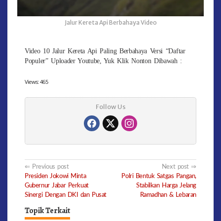
Jalur Kereta Api Berbahaya Video
Video 10 Jalur Kereta Api Paling Berbahaya Versi “Daftar
Populer” Uploader Youtube, Yuk Klik Nonton Dibawah :
Views:
465
Follow Us
Post
Previous post
Next post
Presiden Jokowi Minta
Polri Bentuk Satgas Pangan,
navigation
Gubernur Jabar Perkuat
Stabilkan Harga Jelang
Sinergi Dengan DKI dan Pusat
Ramadhan & Lebaran
Topik Terkait