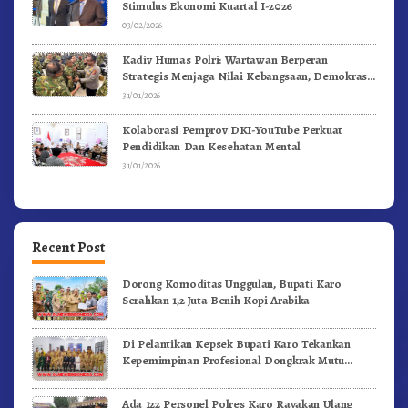
Stimulus Ekonomi Kuartal I-2026
03/02/2026
Kadiv Humas Polri: Wartawan Berperan
Strategis Menjaga Nilai Kebangsaan, Demokrasi,
dan NKRI
31/01/2026
Kolaborasi Pemprov DKI-YouTube Perkuat
Pendidikan Dan Kesehatan Mental
31/01/2026
Recent Post
Dorong Komoditas Unggulan, Bupati Karo
Serahkan 1,2 Juta Benih Kopi Arabika
Di Pelantikan Kepsek Bupati Karo Tekankan
Kepemimpinan Profesional Dongkrak Mutu
Pendidikan
Ada 122 Personel Polres Karo Rayakan Ulang