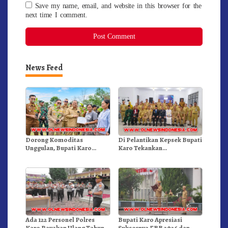
Save my name, email, and website in this browser for the
next time I comment.
News Feed
Dorong Komoditas
Di Pelantikan Kepsek Bupati
Unggulan, Bupati Karo
Karo Tekankan
Serahkan 1,2 Juta Benih Kopi
Kepemimpinan Profesional
Arabika
Dongkrak Mutu Pendidikan
Ada 122 Personel Polres
Bupati Karo Apresiasi
Karo Rayakan Ulang Tahun
Suksesnya FBB 2026 dan