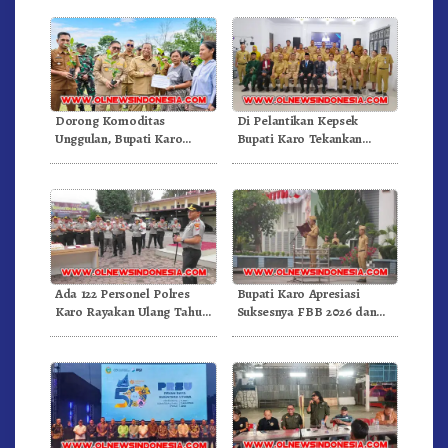
Dorong Komoditas
Di Pelantikan Kepsek
Unggulan, Bupati Karo
Bupati Karo Tekankan
Serahkan 1,2 Juta Benih Kopi
Kepemimpinan Profesional
Arabika
Dongkrak Mutu Pendidikan
Ada 122 Personel Polres
Bupati Karo Apresiasi
Karo Rayakan Ulang Tahun
Suksesnya FBB 2026 dan
Bersama
Targetkan FBB 2027 Go
Internasional.!