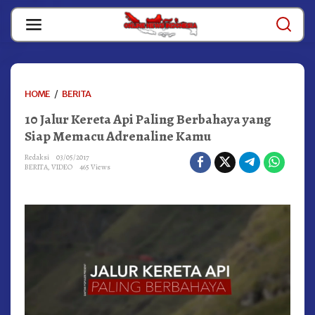
Skip
to
content
10
HOME
/
BERITA
JALUR
10 Jalur Kereta Api Paling Berbahaya yang
KERETA
API
Siap Memacu Adrenaline Kamu
PALING
BERBAHAYA
Redaksi
03/05/2017
BERITA
,
VIDEO
465 Views
YANG
SIAP
MEMACU
ADRENALINE
KAMU