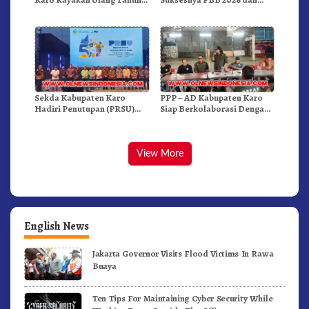
Bersama
Targetkan FBB 2027 Go
Internasional.!
Sekda Kabupaten Karo
PPP – AD Kabupaten Karo
Hadiri Penutupan (PRSU)
Siap Berkolaborasi Dengan
Tahun 2026 Di Medan
Komunitas WEST Karo
View More
English News
Jakarta Governor Visits Flood Victims In Rawa
Buaya
Ten Tips For Maintaining Cyber Security While