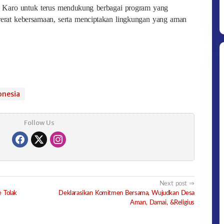
s Karo untuk terus mendukung berbagai program yang
rerat kebersamaan, serta menciptakan lingkungan yang aman
onesia
Follow Us
Ditpolsatwa Baharkam Polri Tiba
Di Myanmar, Siap Bantu Korban
Gempa Myanmar
Next post
 Tolak
Deklarasikan Komitmen Bersama, Wujudkan Desa
Aman, Damai, &Religius