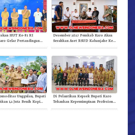
akan HUT Ke-81 RI
Desember 2027 Pemkab Karo Akan
ro Gelar Pertandingan
Serahkan Aset RSUD Kabanjahe Ke
Moderamen GBKP
moditas Unggulan, Bupati
Di Pelantikan Kepsek Bupati Karo
hkan 1,2 Juta Benih Kopi
Tekankan Kepemimpinan Profesional
Dongkrak Mutu Pendidikan