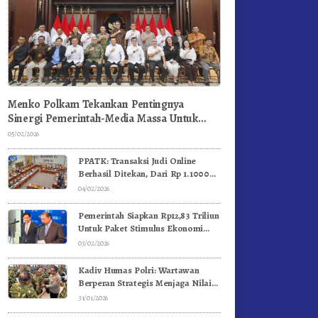
Menko Polkam Tekankan Pentingnya
Sinergi Pemerintah-Media Massa Untuk
Jaga Stabilitas Bangsa
05/02/2026
PPATK: Transaksi Judi Online
Berhasil Ditekan, Dari Rp 1.1000
Triliun Menjadi Rp 268 Triliun
04/02/2026
Pemerintah Siapkan Rp12,83 Triliun
Untuk Paket Stimulus Ekonomi
Kuartal I-2026
03/02/2026
Kadiv Humas Polri: Wartawan
Berperan Strategis Menjaga Nilai
Kebangsaan, Demokrasi, dan NKRI
31/01/2026