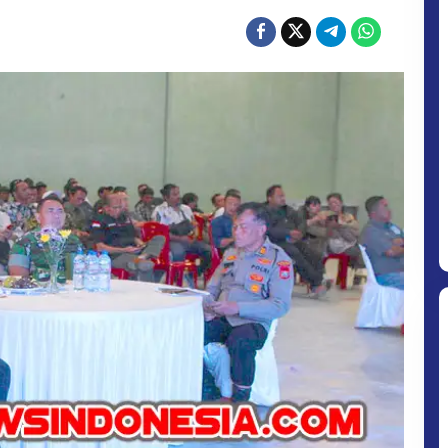
SOSIAL
DI
GOR
KODIM