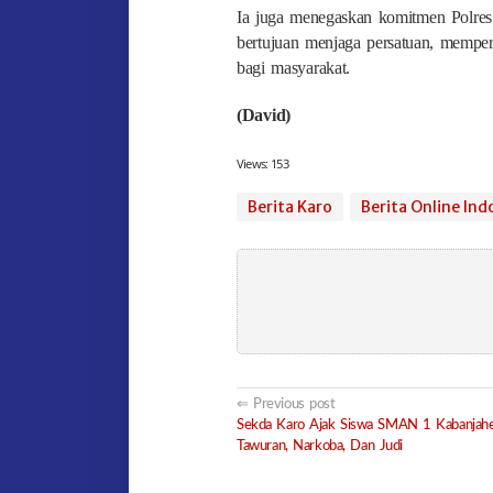
Ia juga menegaskan komitmen Polre
bertujuan menjaga persatuan, mempe
bagi masyarakat.
(David)
Views:
153
Berita Karo
Berita Online Ind
Post
Previous post
Sekda Karo Ajak Siswa SMAN 1 Kabanjahe
navigation
Tawuran, Narkoba, Dan Judi