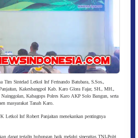
ua Tim Sintelad Letkol Inf Ferinando Batubara, S.Sos.,
anjaitan, Kakesbangpol Kab. Karo Glora Fajar, SH., MH.,
k Nainggolan, Kabagops Polres Karo AKP Solo Bangun, serta
emen masyarakat Tanah Karo.
 Letkol Inf Robert Panjaitan menekankan pentingnya
an dapat terjalin hubungan baik melalui sinergitas TNI-Polri