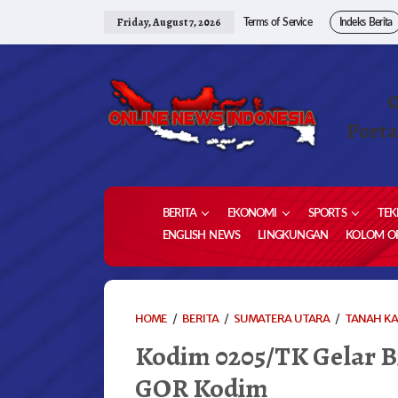
Skip
to
Friday, August 7, 2026
Terms of Service
Indeks Berita
content
Porta
BERITA
EKONOMI
SPORTS
TEK
ENGLISH NEWS
LINGKUNGAN
KOLOM OP
HOME
/
BERITA
/
SUMATERA UTARA
/
TANAH K
Kodim 0205/TK Gelar B
GOR Kodim