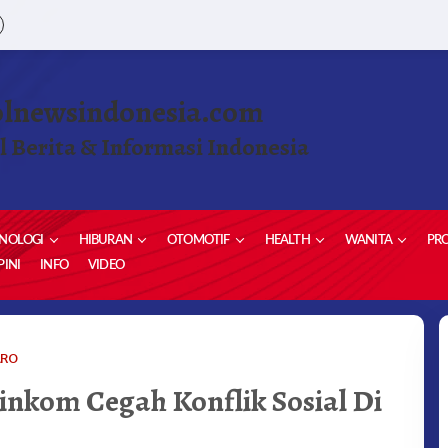
olnewsindonesia.com
l Berita & Informasi Indonesia
NOLOGI
HIBURAN
OTOMOTIF
HEALTH
WANITA
PRO
INI
INFO
VIDEO
KODIM
ARO
0205/TK
inkom Cegah Konflik Sosial Di
GELAR
BINKOM
CEGAH
KONFLIK