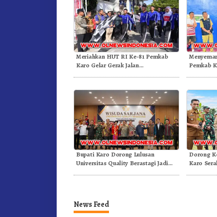
Meriahkan HUT RI Ke-81 Pemkab
Menyemar
Karo Gelar Gerak Jalan
Pemkab Ka
Kemerdekaan.!
Olahraga
Bupati Karo Dorong Lulusan
Dorong Ko
Universitas Quality Berastagi Jadi
Karo Sera
Generasi Inovatif dan Berintegritas
Arabika
News Feed