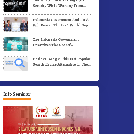
Ten Tips For Maintaining Cyber
Security While Working From
Outside The Office
Indonesia Government And FIFA
Will Ensure The U-20 World Cup
Runs Well And According To FIFA
Standards
The Indonesia Government
Prioritizes The Use Of
Domestically-Produced COVID-19
Vaccines
Besides Google, This Is A Popular
Search Engine Alternative In The
World
Info Seminar