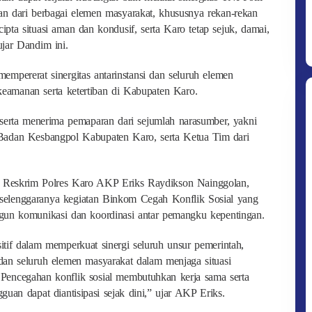
n dari berbagai elemen masyarakat, khususnya rekan-rekan
pta situasi aman dan kondusif, serta Karo tetap sejuk, damai,
ujar Dandim ini.
mpererat sinergitas antarinstansi dan seluruh elemen
keamanan serta ketertiban di Kabupaten Karo.
eserta menerima pemaparan dari sejumlah narasumber, yakni
Badan Kesbangpol Kabupaten Karo, serta Ketua Tim dari
at Reskrim Polres Karo AKP Eriks Raydikson Nainggolan,
erselenggaranya kegiatan Binkom Cegah Konflik Sosial yang
gun komunikasi dan koordinasi antar pemangku kepentingan.
itif dalam memperkuat sinergi seluruh unsur pemerintah,
dan seluruh elemen masyarakat dalam menjaga situasi
Pencegahan konflik sosial membutuhkan kerja sama serta
guan dapat diantisipasi sejak dini,” ujar AKP Eriks.