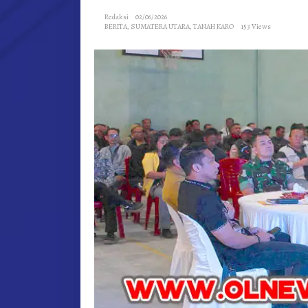
Redaksi
02/06/2026
BERITA
,
SUMATERA UTARA
,
TANAH KARO
153 Views