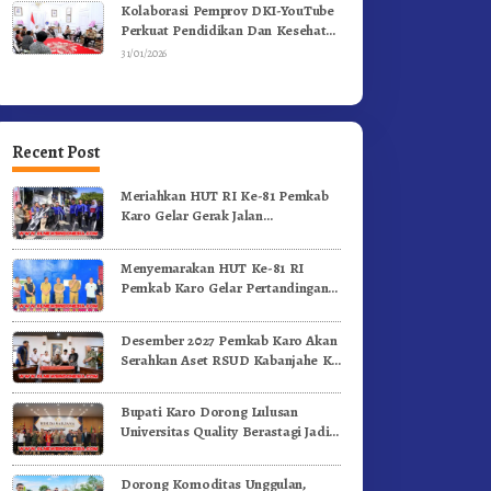
Kolaborasi Pemprov DKI-YouTube
Perkuat Pendidikan Dan Kesehatan
Mental
31/01/2026
Recent Post
Meriahkan HUT RI Ke-81 Pemkab
Karo Gelar Gerak Jalan
Kemerdekaan.!
Menyemarakan HUT Ke-81 RI
Pemkab Karo Gelar Pertandingan
Olahraga
Desember 2027 Pemkab Karo Akan
Serahkan Aset RSUD Kabanjahe Ke
Moderamen GBKP
Bupati Karo Dorong Lulusan
Universitas Quality Berastagi Jadi
Generasi Inovatif dan Berintegritas
Dorong Komoditas Unggulan,