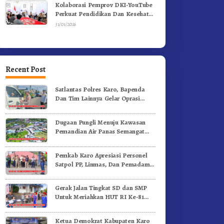
Kolaborasi Pemprov DKI-YouTube
Perkuat Pendidikan Dan Kesehatan
Mental
31/01/2026
Recent Post
Satlantas Polres Karo, Bapenda
Dan Tim Lainnya Gelar Oprasi
Sadar Pajak Kenderaan
Dugaan Pungli Menuju Kawasan
Pemandian Air Panas Semangat
Gunung – Doulu Foto Dan
Videokan!
Pemkab Karo Apresiasi Personel
Satpol PP, Linmas, Dan Pemadam
Kebakaran
Gerak Jalan Tingkat SD dan SMP
Untuk Meriahkan HUT RI Ke-81
Dibuka Sekda Karo
Ketua Demokrat Kabupaten Karo