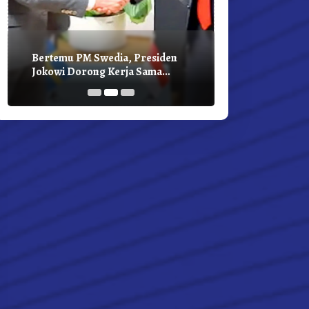
Bertemu PM Swedia, Presiden
Presiden Joko
Jokowi Dorong Kerja Sama
Bilateral Den
Pembangunan Hijau