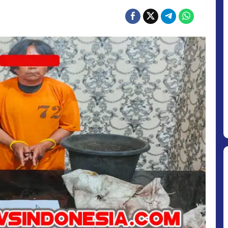
WARGA
KUTARAYAT
DIBEKUK
POLISI