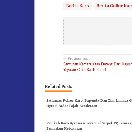
Berita Karo
Berita Online Ind
Post
Previous post
Sentuhan Kemanusiaan Datang Dari Kapolr
navigation
Yayasan Cinta Kasih Rafael
Related Posts
Satlantas Polres Karo, Bapenda Dan Tim Lainnya G
Oprasi Sadar Pajak Kenderaan
Pemkab Karo Apresiasi Personel Satpol PP, Linmas
Pemadam Kebakaran