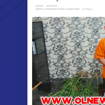
Redaksi
30/04/2026
BERITA
,
SUMATERA UTARA
,
TANAH KARO
177 Views