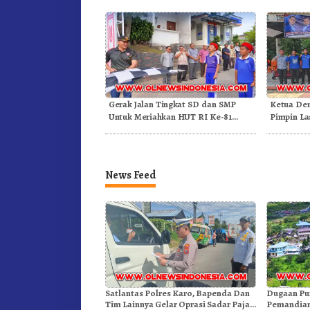
Gerak Jalan Tingkat SD dan SMP
Ketua De
Untuk Meriahkan HUT RI Ke-81
Pimpin La
Dibuka Sekda Karo
News Feed
Satlantas Polres Karo, Bapenda Dan
Dugaan Pu
Tim Lainnya Gelar Oprasi Sadar Pajak
Pemandian