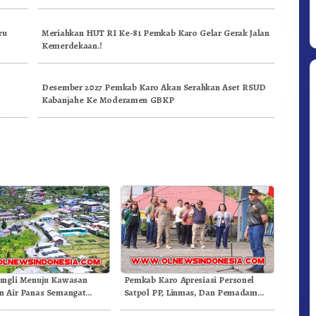
ru
Meriahkan HUT RI Ke-81 Pemkab Karo Gelar Gerak Jalan
Kemerdekaan.!
Desember 2027 Pemkab Karo Akan Serahkan Aset RSUD
Kabanjahe Ke Moderamen GBKP
Ditpolsatwa Baharkam Polri Tiba
Di Myanmar, Siap Bantu Korban
Gempa Myanmar
ungli Menuju Kawasan
Pemkab Karo Apresiasi Personel
 Air Panas Semangat
Satpol PP, Linmas, Dan Pemadam
Doulu Foto Dan Videokan!
Kebakaran