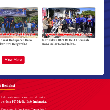
Doulu Foto Dan Videokan!
Kebakaran
okrat Kabupaten Karo
Meriahkan HUT RI Ke-81 Pemkab
kar Biru Bergerak.!
Karo Gelar Gerak Jalan
Kemerdekaan.!
View More
 Redaksi
Indonesia merupakan portal berita
 bendera
PT Media Info Indonesia.
 Transyogi Ruko Sport Center No.2