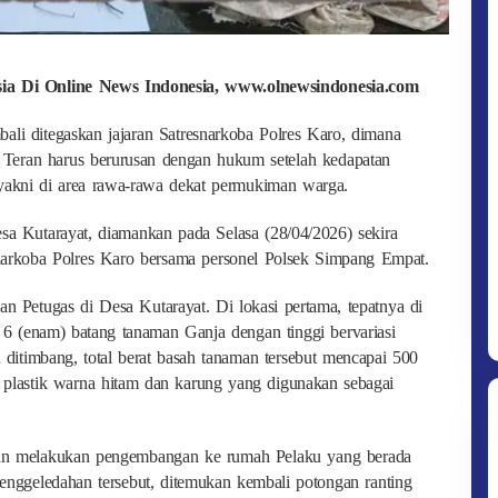
esia Di Online News Indonesia, www.olnewsindonesia.com
li ditegaskan jajaran Satresnarkoba Polres Karo, dimana
Teran harus berurusan dengan hukum setelah kedapatan
 yakni di area rawa-rawa dekat permukiman warga.
esa Kutarayat, diamankan pada Selasa (28/04/2026) sekira
narkoba Polres Karo bersama personel Polsek Simpang Empat.
n Petugas di Desa Kutarayat. Di lokasi pertama, tepatnya di
6 (enam) batang tanaman Ganja dengan tinggi bervariasi
 ditimbang, total berat basah tanaman tersebut mencapai 500
t plastik warna hitam dan karung yang digunakan sebagai
dian melakukan pengembangan ke rumah Pelaku yang berada
 penggeledahan tersebut, ditemukan kembali potongan ranting