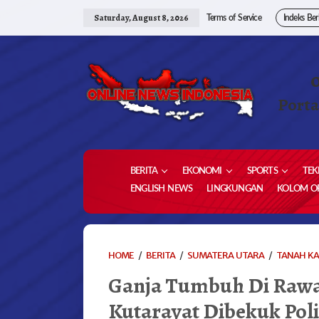
Skip
to
Saturday, August 8, 2026
Terms of Service
Indeks Ber
content
Porta
BERITA
EKONOMI
SPORTS
TEK
ENGLISH NEWS
LINGKUNGAN
KOLOM OP
HOME
/
BERITA
/
SUMATERA UTARA
/
TANAH K
Ganja Tumbuh Di Raw
Kutarayat Dibekuk Poli