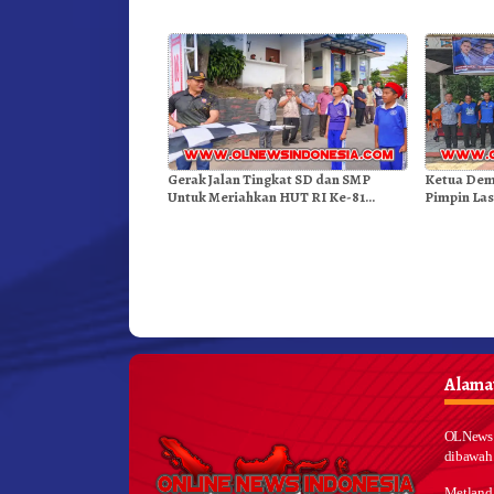
Kenderaan
Gunung – 
Gerak Jalan Tingkat SD dan SMP
Ketua Dem
Untuk Meriahkan HUT RI Ke-81
Pimpin Las
Dibuka Sekda Karo
Alamat
OLNews 
dibawah
Metland