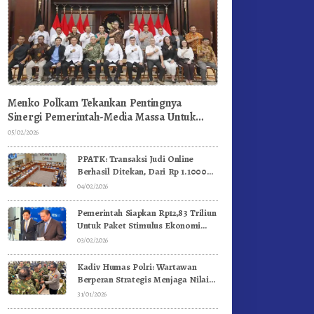
Menko Polkam Tekankan Pentingnya
Sinergi Pemerintah-Media Massa Untuk
Jaga Stabilitas Bangsa
05/02/2026
PPATK: Transaksi Judi Online
Berhasil Ditekan, Dari Rp 1.1000
Triliun Menjadi Rp 268 Triliun
04/02/2026
Pemerintah Siapkan Rp12,83 Triliun
Untuk Paket Stimulus Ekonomi
Kuartal I-2026
03/02/2026
Kadiv Humas Polri: Wartawan
Berperan Strategis Menjaga Nilai
Kebangsaan, Demokrasi, dan NKRI
31/01/2026