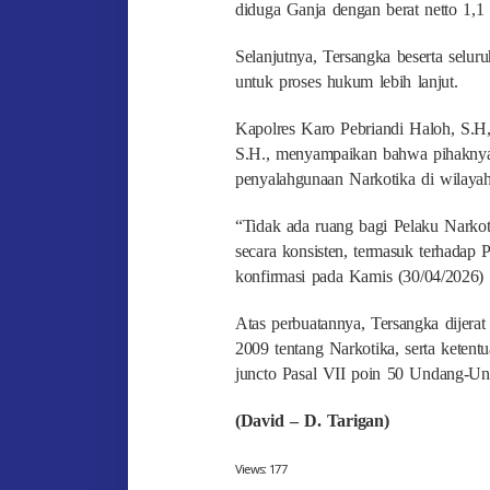
diduga Ganja dengan berat netto 1,1
Selanjutnya, Tersangka beserta selur
untuk proses hukum lebih lanjut.
Kapolres Karo Pebriandi Haloh, S.H,
S.H., menyampaikan bahwa pihaknya 
penyalahgunaan Narkotika di wilaya
“Tidak ada ruang bagi Pelaku Narko
secara konsisten, termasuk terhadap
konfirmasi pada Kamis (30/04/2026) 
Atas perbuatannya, Tersangka dijer
2009 tentang Narkotika, serta keten
juncto Pasal VII poin 50 Undang-U
(David – D. Tarigan)
Views:
177