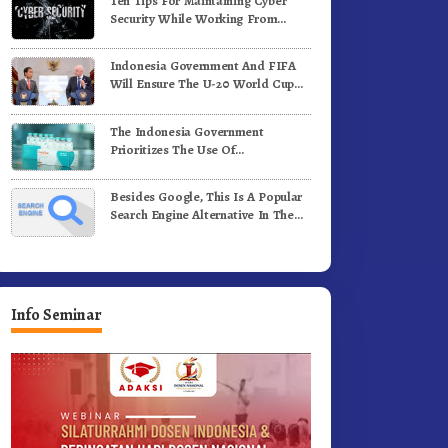
Ten Tips For Maintaining Cyber
Security While Working From
Outside The Office
Indonesia Government And FIFA
Will Ensure The U-20 World Cup
Runs Well And According To FIFA
Standards
The Indonesia Government
Prioritizes The Use Of
Domestically-Produced COVID-19
Vaccines
Besides Google, This Is A Popular
Search Engine Alternative In The
World
Info Seminar