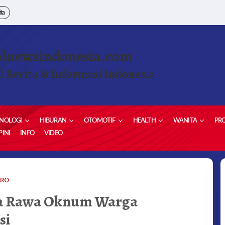
ita
olnewsindonesia.com
l Berita & Informasi Indonesia
NOLOGI
HIBURAN
OTOMOTIF
HEALTH
WANITA
PRO
INI
INFO
VIDEO
GANJA
ARO
TUMBUH
a Rawa Oknum Warga
DI
RAWA
si
RAWA
OKNUM