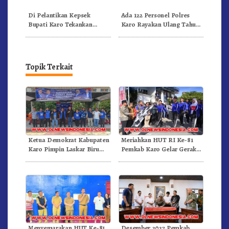
Inovatif dan Berintegritas
Arabika
Di Pelantikan Kepsek
Ada 122 Personel Polres
Bupati Karo Tekankan
Karo Rayakan Ulang Tahun
Kepemimpinan Profesional
Bersama
Dongkrak Mutu Pendidikan
Topik Terkait
Ketua Demokrat Kabupaten
Meriahkan HUT RI Ke-81
Karo Pimpin Laskar Biru
Pemkab Karo Gelar Gerak
Bergerak.!
Jalan Kemerdekaan.!
Menyemarakan HUT Ke-81
Desember 2027 Pemkab