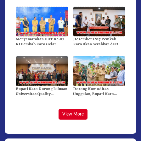
Menyemarakan HUT Ke-81
Desember 2027 Pemkab
RI Pemkab Karo Gelar
Karo Akan Serahkan Aset
Pertandingan Olahraga
RSUD Kabanjahe Ke
Moderamen GBKP
Bupati Karo Dorong Lulusan
Dorong Komoditas
Universitas Quality
Unggulan, Bupati Karo
Berastagi Jadi Generasi
Serahkan 1,2 Juta Benih Kopi
Inovatif dan Berintegritas
Arabika
View More