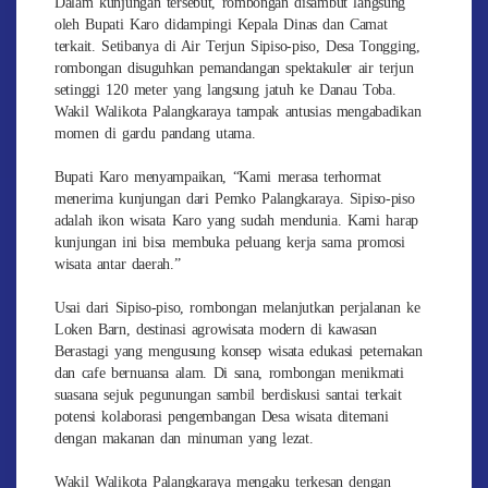
Dalam kunjungan tersebut, rombongan disambut langsung
oleh Bupati Karo didampingi Kepala Dinas dan Camat
terkait. Setibanya di Air Terjun Sipiso-piso, Desa Tongging,
rombongan disuguhkan pemandangan spektakuler air terjun
setinggi 120 meter yang langsung jatuh ke Danau Toba.
Wakil Walikota Palangkaraya tampak antusias mengabadikan
momen di gardu pandang utama.
Bupati Karo menyampaikan, “Kami merasa terhormat
menerima kunjungan dari Pemko Palangkaraya. Sipiso-piso
adalah ikon wisata Karo yang sudah mendunia. Kami harap
kunjungan ini bisa membuka peluang kerja sama promosi
wisata antar daerah.”
Usai dari Sipiso-piso, rombongan melanjutkan perjalanan ke
Loken Barn, destinasi agrowisata modern di kawasan
Berastagi yang mengusung konsep wisata edukasi peternakan
dan cafe bernuansa alam. Di sana, rombongan menikmati
suasana sejuk pegunungan sambil berdiskusi santai terkait
potensi kolaborasi pengembangan Desa wisata ditemani
dengan makanan dan minuman yang lezat.
Wakil Walikota Palangkaraya mengaku terkesan dengan