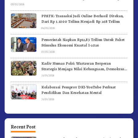
05/02/2026
PPATK: Transaksi Judi Online Berhasil Ditekan,
Dari Rp 1.1000 Triliun Menjadi Rp 268 Triliun
04/02/2026
Pemerintah Siapkan Rp12,83 Triliun Untuk Paket
Stimulus Ekonomi Kuartal I-2026
03/02/2026
Kadiv Humas Polri: Wartawan Berperan
Strategis Menjaga Nilai Kebangsaan, Demokrasi,
dan NKRI
31/01/2026
Kolaborasi Pemprov DKI-YouTube Perkuat
Pendidikan Dan Kesehatan Mental
31/01/2026
Recent Post