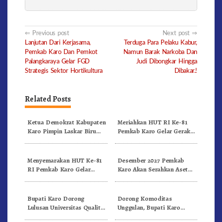
Post
Previous post
Next post
Lanjutan Dari Kerjasama,
Terduga Para Pelaku Kabur,
navigation
Pemkab Karo Dan Pemkot
Namun Barak Narkoba Dan
Palangkaraya Gelar FGD
Judi Dibongkar Hingga
Strategis Sektor Hortikultura
Dibakar.!
Related Posts
Ketua Demokrat Kabupaten
Meriahkan HUT RI Ke-81
Karo Pimpin Laskar Biru
Pemkab Karo Gelar Gerak
Bergerak.!
Jalan Kemerdekaan.!
Menyemarakan HUT Ke-81
Desember 2027 Pemkab
RI Pemkab Karo Gelar
Karo Akan Serahkan Aset
Pertandingan Olahraga
RSUD Kabanjahe Ke
Moderamen GBKP
Bupati Karo Dorong
Dorong Komoditas
Lulusan Universitas Quality
Unggulan, Bupati Karo
Berastagi Jadi Generasi
Serahkan 1,2 Juta Benih Kopi