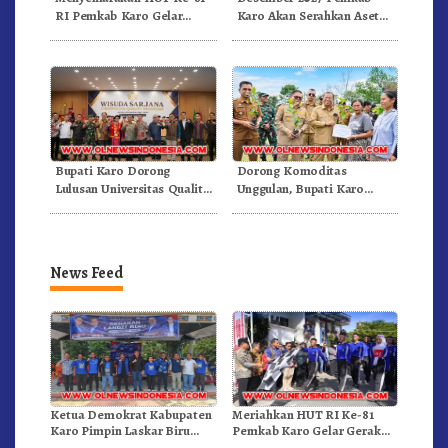
RI Pemkab Karo Gelar
Karo Akan Serahkan Aset
Pertandingan Olahraga
RSUD Kabanjahe Ke
Moderamen GBKP
Bupati Karo Dorong
Dorong Komoditas
Lulusan Universitas Quality
Unggulan, Bupati Karo
Berastagi Jadi Generasi
Serahkan 1,2 Juta Benih Kopi
Inovatif dan Berintegritas
Arabika
News Feed
Ketua Demokrat Kabupaten
Meriahkan HUT RI Ke-81
Karo Pimpin Laskar Biru
Pemkab Karo Gelar Gerak
Bergerak.!
Jalan Kemerdekaan.!