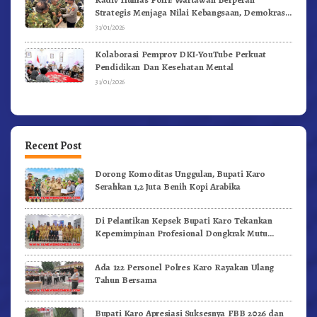
Strategis Menjaga Nilai Kebangsaan, Demokrasi,
dan NKRI
31/01/2026
Kolaborasi Pemprov DKI-YouTube Perkuat
Pendidikan Dan Kesehatan Mental
31/01/2026
Recent Post
Dorong Komoditas Unggulan, Bupati Karo
Serahkan 1,2 Juta Benih Kopi Arabika
Di Pelantikan Kepsek Bupati Karo Tekankan
Kepemimpinan Profesional Dongkrak Mutu
Pendidikan
Ada 122 Personel Polres Karo Rayakan Ulang
Tahun Bersama
Bupati Karo Apresiasi Suksesnya FBB 2026 dan