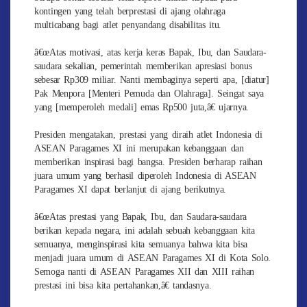
kontingen yang telah berprestasi di ajang olahraga
multicabang bagi atlet penyandang disabilitas itu.
â€œAtas motivasi, atas kerja keras Bapak, Ibu, dan Saudara-
saudara sekalian, pemerintah memberikan apresiasi bonus
sebesar Rp309 miliar. Nanti membaginya seperti apa, [diatur]
Pak Menpora [Menteri Pemuda dan Olahraga]. Seingat saya
yang [memperoleh medali] emas Rp500 juta,â€ ujarnya.
Presiden mengatakan, prestasi yang diraih atlet Indonesia di
ASEAN Paragames XI ini merupakan kebanggaan dan
memberikan inspirasi bagi bangsa. Presiden berharap raihan
juara umum yang berhasil diperoleh Indonesia di ASEAN
Paragames XI dapat berlanjut di ajang berikutnya.
â€œAtas prestasi yang Bapak, Ibu, dan Saudara-saudara
berikan kepada negara, ini adalah sebuah kebanggaan kita
semuanya, menginspirasi kita semuanya bahwa kita bisa
menjadi juara umum di ASEAN Paragames XI di Kota Solo.
Semoga nanti di ASEAN Paragames XII dan XIII raihan
prestasi ini bisa kita pertahankan,â€ tandasnya.