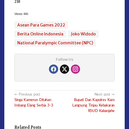
210
Views:
446
Asean Para Games 2022
Berita Online Indonesia
Joko Widodo
National Paralympic Committee (NPC)
Follow Us
Post
Previous post
Next post
Singa Kamerun Ditahan
Bupati Dan Kapolres Karo
navigation
Imbang Elang Serbia 3-3
Langsung Tinjau Kebakaran
RSUD Kabanjahe
Related Posts