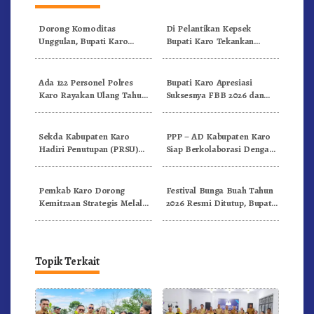
Dorong Komoditas
Di Pelantikan Kepsek
Unggulan, Bupati Karo
Bupati Karo Tekankan
Serahkan 1,2 Juta Benih Kopi
Kepemimpinan Profesional
Arabika
Dongkrak Mutu Pendidikan
Ada 122 Personel Polres
Bupati Karo Apresiasi
Karo Rayakan Ulang Tahun
Suksesnya FBB 2026 dan
Bersama
Targetkan FBB 2027 Go
Internasional.!
Sekda Kabupaten Karo
PPP – AD Kabupaten Karo
Hadiri Penutupan (PRSU)
Siap Berkolaborasi Dengan
Tahun 2026 Di Medan
Komunitas WEST Karo
Pemkab Karo Dorong
Festival Bunga Buah Tahun
Kemitraan Strategis Melalui
2026 Resmi Ditutup, Bupati
Business Matching Festival
Karo Tegaskan Momentum
Bunga Buah 2026
Perkuat Pariwisata
Topik Terkait