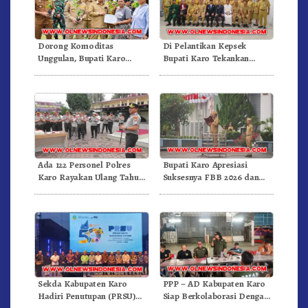
Dorong Komoditas
Di Pelantikan Kepsek
Unggulan, Bupati Karo
Bupati Karo Tekankan
Serahkan 1,2 Juta Benih Kopi
Kepemimpinan Profesional
Arabika
Dongkrak Mutu Pendidikan
Ada 122 Personel Polres
Bupati Karo Apresiasi
Karo Rayakan Ulang Tahun
Suksesnya FBB 2026 dan
Bersama
Targetkan FBB 2027 Go
Internasional.!
Sekda Kabupaten Karo
PPP – AD Kabupaten Karo
Hadiri Penutupan (PRSU)
Siap Berkolaborasi Dengan