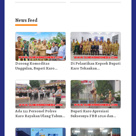
Tahun 2026 Di Medan
Komunitas WEST Karo
News Feed
Dorong Komoditas
Di Pelantikan Kepsek Bupati
Unggulan, Bupati Karo
Karo Tekankan
Serahkan 1,2 Juta Benih Kopi
Kepemimpinan Profesional
Arabika
Dongkrak Mutu Pendidikan
Ada 122 Personel Polres
Bupati Karo Apresiasi
Karo Rayakan Ulang Tahun
Suksesnya FBB 2026 dan
Bersama
Targetkan FBB 2027 Go
Internasional.!