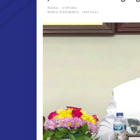
MENURUT
Redaksi
27/08/2022
SAYA,
BERITA
,
YOGYAKARTA
2888 Views
ITU
JAWABAN
DARI
KETEGANGAN
ANTARA
AGAMA