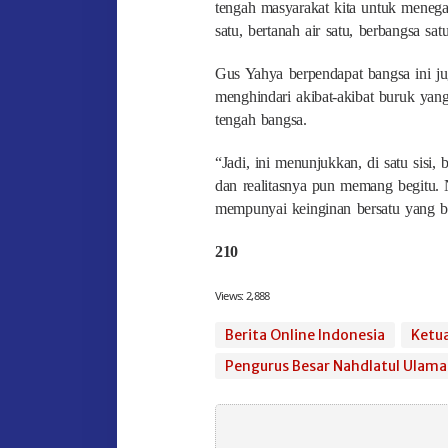
tengah masyarakat kita untuk menega
satu, bertanah air satu, berbangsa sa
Gus Yahya berpendapat bangsa ini j
menghindari akibat-akibat buruk yan
tengah bangsa.
“Jadi, ini menunjukkan, di satu sisi,
dan realitasnya pun memang begitu. 
mempunyai keinginan bersatu yang be
210
Views:
2,888
Berita Online Indonesia
Ketu
Pengurus Besar Nahdlatul Ulama