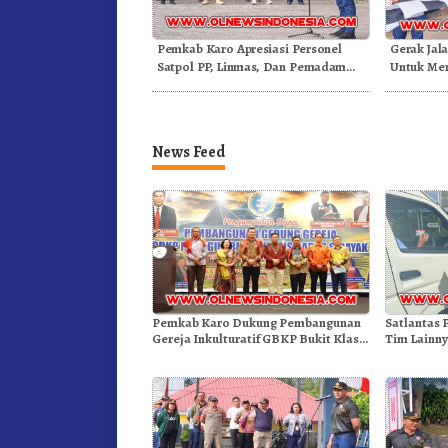
Pemkab Karo Apresiasi Personel
Gerak Jal
Satpol PP, Linmas, Dan Pemadam
Untuk Mer
Kebakaran
Dibuka S
News Feed
Pemkab Karo Dukung Pembangunan
Satlantas 
Gereja Inkulturatif GBKP Bukit Klasis
Tim Lainny
Barus Sibayak
Kenderaa