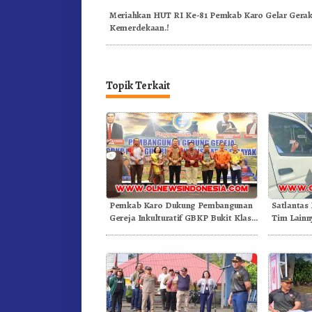
Meriahkan HUT RI Ke-81 Pemkab Karo Gelar Gerak
Kemerdekaan.!
Topik Terkait
Pemkab Karo Dukung Pembangunan
Satlantas
Gereja Inkulturatif GBKP Bukit Klasis
Tim Lainn
Barus Sibayak
Pajak Ke