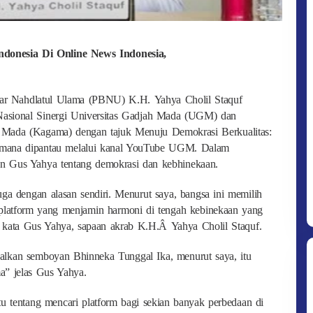
Indonesia Di Online News Indonesia,
r Nahdlatul Ulama (PBNU) K.H. Yahya Cholil Staquf
Nasional Sinergi Universitas Gadjah Mada (UGM) dan
 Mada (Kagama) dengan tajuk Menuju Demokrasi Berkualitas:
imana dipantau melalui kanal YouTube UGM. Dalam
 Gus Yahya tentang demokrasi dan kebhinekaan.
uga dengan alasan sendiri. Menurut saya, bangsa ini memilih
 platform yang menjamin harmoni di tengah kebinekaan yang
,” kata Gus Yahya, sapaan akrab K.H.Â Yahya Cholil Staquf.
lkan semboyan Bhinneka Tunggal Ika, menurut saya, itu
a” jelas Gus Yahya.
 tentang mencari platform bagi sekian banyak perbedaan di