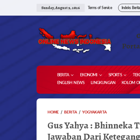
Skip
to
Sunday, August 9, 2026
Terms of Service
Indeks Berit
content
Porta
BERITA
EKONOMI
SPORTS
TEK
ENGLISH NEWS
LINGKUNGAN
KOLOM OP
GUS
HOME
/
BERITA
/
YOGYAKARTA
YAHYA
Gus Yahya : Bhinneka T
:
BHINNEKA
Jawaban Dari Ketegan
TUNGGAL
IKA,