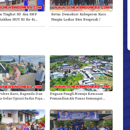
an Tingkat SD dan SMP
Ketua Demokrat Kabupaten Karo
iahkan HUT RI Ke-81
Pimpin Laskar Biru Bergerak.!
ekda Karo
Polres Karo, Bapenda Dan
Dugaan Pungli Menuju Kawasan
a Gelar Oprasi Sadar Pajak
Pemandian Air Panas Semangat
n
Gunung – Doulu Foto Dan Videokan!