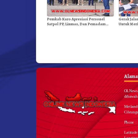
Pemkab Karo Apresiasi Personel
Gerak Jala
Satpol PP, Linmas, Dan Pemadam
Untuk Mer
Kebakaran
Dibuka Se
Alamat
OLNews 
dibawah
Metland
Cileungs
Phone :
Latitud
Longitu