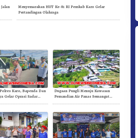
 Jalan
Menyemarakan HUT Ke-81 RI Pemkab Karo Gelar
Pertandingan Olahraga
Ditpolsatwa Baharkam Polri Tiba
Di Myanmar, Siap Bantu Korban
Gempa Myanmar
 Polres Karo, Bapenda Dan
Dugaan Pungli Menuju Kawasan
ya Gelar Oprasi Sadar
Pemandian Air Panas Semangat
nderaan
Gunung – Doulu Foto Dan Videokan!