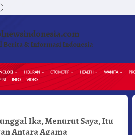
a
olnewsindonesia.com
l Berita & Informasi Indonesia
NOLOGI
HIBURAN
OTOMOTIF
HEALTH
WANITA
PRO
INI
INFO
VIDEO
unggal Ika, Menurut Saya, Itu
gan Antara Agama