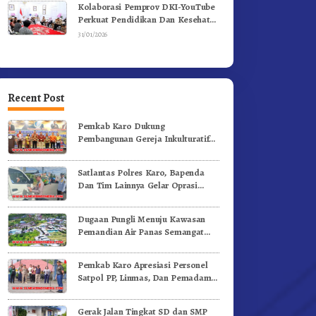
Kolaborasi Pemprov DKI-YouTube
Perkuat Pendidikan Dan Kesehatan
Mental
31/01/2026
Recent Post
Pemkab Karo Dukung
Pembangunan Gereja Inkulturatif
GBKP Bukit Klasis Barus Sibayak
Satlantas Polres Karo, Bapenda
Dan Tim Lainnya Gelar Oprasi
Sadar Pajak Kenderaan
Dugaan Pungli Menuju Kawasan
Pemandian Air Panas Semangat
Gunung – Doulu Foto Dan
Videokan!
Pemkab Karo Apresiasi Personel
Satpol PP, Linmas, Dan Pemadam
Kebakaran
Gerak Jalan Tingkat SD dan SMP