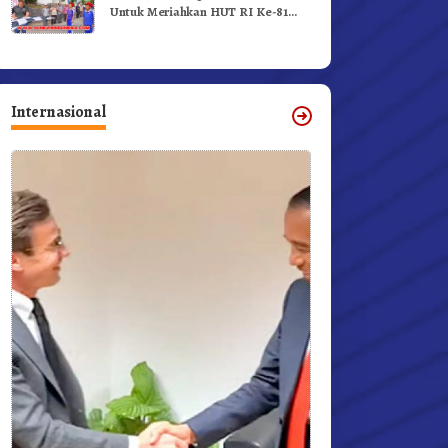
Untuk Meriahkan HUT RI Ke-81
Dibuka Sekda Karo
Internasional