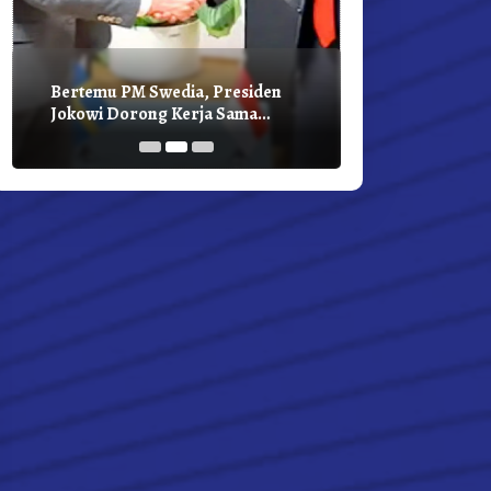
Bertemu PM Swedia, Presiden
Presiden Joko
Jokowi Dorong Kerja Sama
Bilateral Den
Pembangunan Hijau