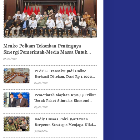
Menko Polkam Tekankan Pentingnya
Sinergi Pemerintah-Media Massa Untuk
Jaga Stabilitas Bangsa
05/02/2026
PPATK: Transaksi Judi Online
Berhasil Ditekan, Dari Rp 1.1000
Triliun Menjadi Rp 268 Triliun
04/02/2026
Pemerintah Siapkan Rp12,83 Triliun
Untuk Paket Stimulus Ekonomi
Kuartal I-2026
03/02/2026
Kadiv Humas Polri: Wartawan
Berperan Strategis Menjaga Nilai
Kebangsaan, Demokrasi, dan NKRI
31/01/2026