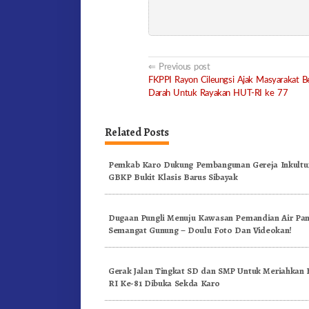
Post
Previous post
FKPPI Rayon Cileungsi Ajak Masyarakat B
navigation
Darah Untuk Rayakan HUT-RI ke 77
Related Posts
Pemkab Karo Dukung Pembangunan Gereja Inkultur
GBKP Bukit Klasis Barus Sibayak
Dugaan Pungli Menuju Kawasan Pemandian Air Pa
Semangat Gunung – Doulu Foto Dan Videokan!
Gerak Jalan Tingkat SD dan SMP Untuk Meriahkan
RI Ke-81 Dibuka Sekda Karo