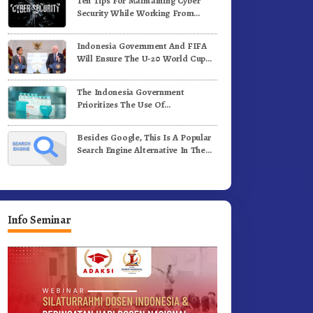
Ten Tips For Maintaining Cyber
Security While Working From
Outside The Office
Indonesia Government And FIFA
Will Ensure The U-20 World Cup
Runs Well And According To FIFA
Standards
The Indonesia Government
Prioritizes The Use Of
Domestically-Produced COVID-19
Vaccines
Besides Google, This Is A Popular
Search Engine Alternative In The
World
Info Seminar