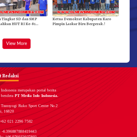
n Tingkat SD dan SMP
Ketua Demokrat Kabupaten Karo
iahkan HUT RI Ke-81
Pimpin Laskar Biru Bergerak.!
kda Karo
View More
 Redaksi
Indonesia merupakan portal berita
 bendera
PT Media Info Indonesia.
 Transyogi Ruko Sport Center No.2
i, 16820
 +62 021 2296 7582
e: -6.396887888419443
de: 106.976032927892