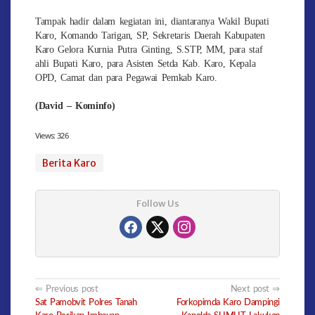
Tampak hadir dalam kegiatan ini, diantaranya Wakil Bupati
Karo, Komando Tarigan, SP, Sekretaris Daerah Kabupaten
Karo Gelora Kurnia Putra Ginting, S.STP, MM, para staf
ahli Bupati Karo, para Asisten Setda Kab. Karo, Kepala
OPD, Camat dan para Pegawai Pemkab Karo.
(David – Kominfo)
Views:
326
Berita Karo
Follow Us
Post
Previous post
Next post
Sat Pamobvit Polres Tanah
Forkopimda Karo Dampingi
navigation