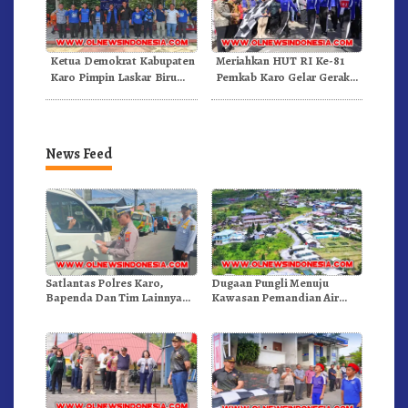
Ketua Demokrat Kabupaten
Meriahkan HUT RI Ke-81
Karo Pimpin Laskar Biru
Pemkab Karo Gelar Gerak
Bergerak.!
Jalan Kemerdekaan.!
News Feed
Satlantas Polres Karo,
Dugaan Pungli Menuju
Bapenda Dan Tim Lainnya
Kawasan Pemandian Air
Gelar Oprasi Sadar Pajak
Panas Semangat Gunung –
Kenderaan
Doulu Foto Dan Videokan!