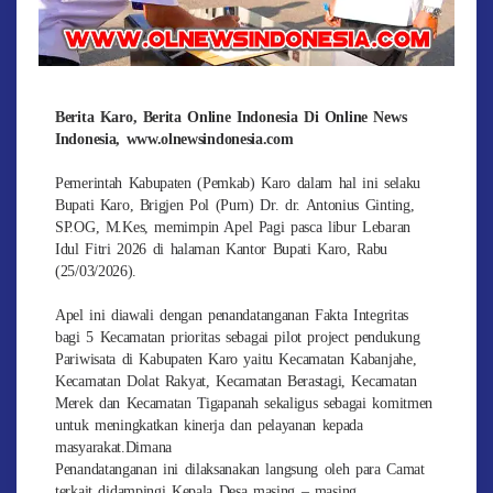
Berita Karo, Berita Online Indonesia Di Online News
Indonesia, www.olnewsindonesia.com
Pemerintah Kabupaten (Pemkab) Karo dalam hal ini selaku
Bupati Karo, Brigjen Pol (Purn) Dr. dr. Antonius Ginting,
SP.OG, M.Kes, memimpin Apel Pagi pasca libur Lebaran
Idul Fitri 2026 di halaman Kantor Bupati Karo, Rabu
(25/03/2026).
Apel ini diawali dengan penandatanganan Fakta Integritas
bagi 5 Kecamatan prioritas sebagai pilot project pendukung
Pariwisata di Kabupaten Karo yaitu Kecamatan Kabanjahe,
Kecamatan Dolat Rakyat, Kecamatan Berastagi, Kecamatan
Merek dan Kecamatan Tigapanah sekaligus sebagai komitmen
untuk meningkatkan kinerja dan pelayanan kepada
masyarakat.Dimana
Penandatanganan ini dilaksanakan langsung oleh para Camat
terkait didampingi Kepala Desa masing – masing.