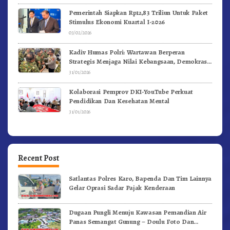
Pemerintah Siapkan Rp12,83 Triliun Untuk Paket
Stimulus Ekonomi Kuartal I-2026
03/02/2026
Kadiv Humas Polri: Wartawan Berperan
Strategis Menjaga Nilai Kebangsaan, Demokrasi,
dan NKRI
31/01/2026
Kolaborasi Pemprov DKI-YouTube Perkuat
Pendidikan Dan Kesehatan Mental
31/01/2026
Recent Post
Satlantas Polres Karo, Bapenda Dan Tim Lainnya
Gelar Oprasi Sadar Pajak Kenderaan
Dugaan Pungli Menuju Kawasan Pemandian Air
Panas Semangat Gunung – Doulu Foto Dan