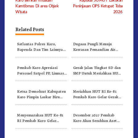
Karo Berikan Imbauan
Kapolda SUMUT Lakukan
Kamtibmas Di area Objek
Peninjauan OPS Ketupat Toba
Wisata
2026
Related Posts
Satlantas Polres Karo,
Dugaan Pungli Menuju
Bapenda Dan Tim Lainnya
Kawasan Pemandian Air
Gelar Oprasi Sadar Pajak
Panas Semangat Gunung –
Kenderaan
Doulu Foto Dan Videokan!
Pemkab Karo Apresiasi
Gerak Jalan Tingkat SD dan
Personel Satpol PP, Linmas,
SMP Untuk Meriahkan HUT
Dan Pemadam Kebakaran
RI Ke-81 Dibuka Sekda Karo
Ketua Demokrat Kabupaten
Meriahkan HUT RI Ke-81
Karo Pimpin Laskar Biru
Pemkab Karo Gelar Gerak
Bergerak.!
Jalan Kemerdekaan.!
Menyemarakan HUT Ke-81
Desember 2027 Pemkab
RI Pemkab Karo Gelar
Karo Akan Serahkan Aset
Pertandingan Olahraga
RSUD Kabanjahe Ke
Moderamen GBKP