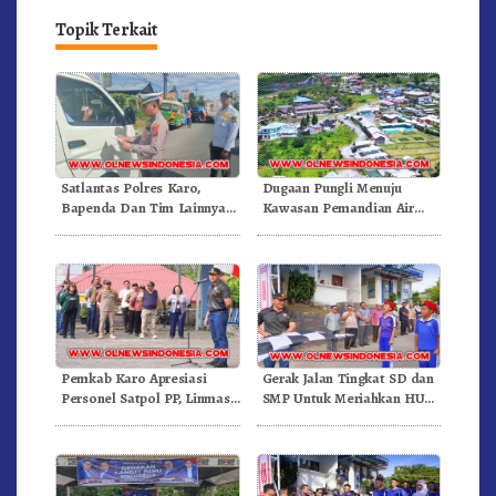
Topik Terkait
Satlantas Polres Karo,
Dugaan Pungli Menuju
Bapenda Dan Tim Lainnya
Kawasan Pemandian Air
Gelar Oprasi Sadar Pajak
Panas Semangat Gunung –
Kenderaan
Doulu Foto Dan Videokan!
Pemkab Karo Apresiasi
Gerak Jalan Tingkat SD dan
Personel Satpol PP, Linmas,
SMP Untuk Meriahkan HUT
Dan Pemadam Kebakaran
RI Ke-81 Dibuka Sekda Karo