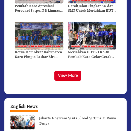
Pemkab Karo Apresiasi
Gerak Jalan Tingkat SD dan
Personel Satpol PP, Linmas,
SMP Untuk Meriahkan HUT
Dan Pemadam Kebakaran
RI Ke-81 Dibuka Sekda Karo
Ketua Demokrat Kabupaten
Meriahkan HUT RI Ke-81
Karo Pimpin Laskar Biru
Pemkab Karo Gelar Gerak
Bergerak.!
Jalan Kemerdekaan.!
View More
English News
Jakarta Governor Visits Flood Victims In Rawa
Buaya