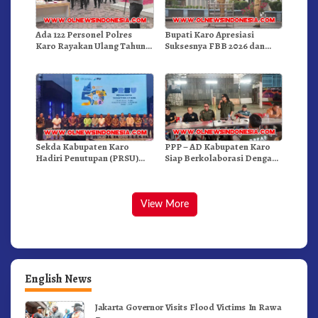
Ada 122 Personel Polres
Bupati Karo Apresiasi
Karo Rayakan Ulang Tahun
Suksesnya FBB 2026 dan
Bersama
Targetkan FBB 2027 Go
Internasional.!
Sekda Kabupaten Karo
PPP – AD Kabupaten Karo
Hadiri Penutupan (PRSU)
Siap Berkolaborasi Dengan
Tahun 2026 Di Medan
Komunitas WEST Karo
View More
English News
Jakarta Governor Visits Flood Victims In Rawa