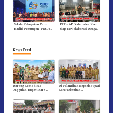
Sekda Kabupaten Karo
PPP – AD Kabupaten Karo
Hadiri Penutupan (PRSU)
Siap Berkolaborasi Dengan
Tahun 2026 Di Medan
Komunitas WEST Karo
News Feed
Dorong Komoditas
Di Pelantikan Kepsek Bupati
Unggulan, Bupati Karo
Karo Tekankan
Serahkan 1,2 Juta Benih Kopi
Kepemimpinan Profesional
Arabika
Dongkrak Mutu Pendidikan