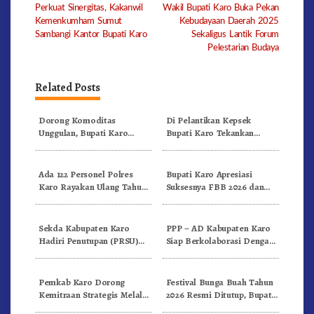
Perkuat Sinergitas, Kakanwil
Wakil Bupati Karo Buka Pekan
navigation
Kemenkumham Sumut
Kebudayaan Daerah 2025
Sambangi Kantor Bupati Karo
Sekaligus Lantik Forum
Pelestarian Budaya
Related Posts
Dorong Komoditas
Di Pelantikan Kepsek
Unggulan, Bupati Karo
Bupati Karo Tekankan
Serahkan 1,2 Juta Benih Kopi
Kepemimpinan Profesional
Arabika
Dongkrak Mutu Pendidikan
Ada 122 Personel Polres
Bupati Karo Apresiasi
Karo Rayakan Ulang Tahun
Suksesnya FBB 2026 dan
Bersama
Targetkan FBB 2027 Go
Internasional.!
Sekda Kabupaten Karo
PPP – AD Kabupaten Karo
Hadiri Penutupan (PRSU)
Siap Berkolaborasi Dengan
Tahun 2026 Di Medan
Komunitas WEST Karo
Pemkab Karo Dorong
Festival Bunga Buah Tahun
Kemitraan Strategis Melalui
2026 Resmi Ditutup, Bupati
Business Matching Festival
Karo Tegaskan Momentum