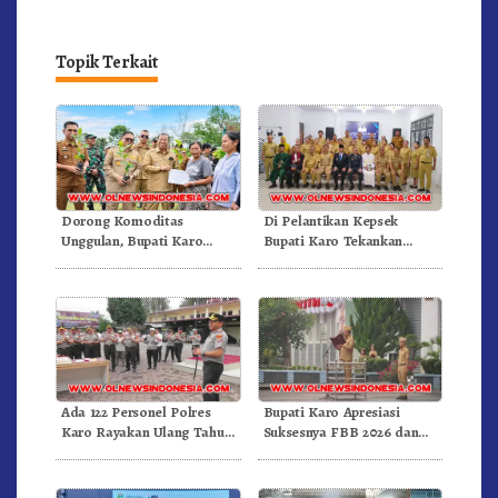
Bunga Buah 2026
Perkuat Pariwisata
Topik Terkait
Dorong Komoditas
Di Pelantikan Kepsek
Unggulan, Bupati Karo
Bupati Karo Tekankan
Serahkan 1,2 Juta Benih Kopi
Kepemimpinan Profesional
Arabika
Dongkrak Mutu Pendidikan
Ada 122 Personel Polres
Bupati Karo Apresiasi
Karo Rayakan Ulang Tahun
Suksesnya FBB 2026 dan
Bersama
Targetkan FBB 2027 Go
Internasional.!