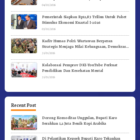
04/02/2026
Pemerintah Siapkan Rp12,83 Triliun Untuk Paket
Stimulus Ekonomi Kuartal I-2026
03/02/2026
Kadiv Humas Polri: Wartawan Berperan
Strategis Menjaga Nilai Kebangsaan, Demokrasi,
dan NKRI
31/01/2026
Kolaborasi Pemprov DKI-YouTube Perkuat
Pendidikan Dan Kesehatan Mental
31/01/2026
Recent Post
Dorong Komoditas Unggulan, Bupati Karo
Serahkan 1,2 Juta Benih Kopi Arabika
Di Pelantikan Kepsek Bupati Karo Tekankan