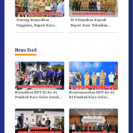
Dorong Komoditas
Di Pelantikan Kepsek
Unggulan, Bupati Karo
Bupati Karo Tekankan
Serahkan 1,2 Juta Benih Kopi
Kepemimpinan Profesional
Arabika
Dongkrak Mutu Pendidikan
News Feed
Meriahkan HUT RI Ke-81
Menyemarakan HUT Ke-81
Pemkab Karo Gelar Gerak
RI Pemkab Karo Gelar
Jalan Kemerdekaan.!
Pertandingan Olahraga