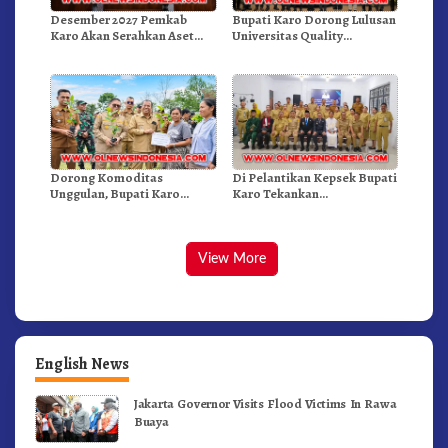
Desember 2027 Pemkab
Bupati Karo Dorong Lulusan
Karo Akan Serahkan Aset
Universitas Quality
RSUD Kabanjahe Ke
Berastagi Jadi Generasi
Moderamen GBKP
Inovatif dan Berintegritas
Dorong Komoditas
Di Pelantikan Kepsek Bupati
Unggulan, Bupati Karo
Karo Tekankan
Serahkan 1,2 Juta Benih Kopi
Kepemimpinan Profesional
Arabika
Dongkrak Mutu Pendidikan
View More
English News
Jakarta Governor Visits Flood Victims In Rawa
Buaya