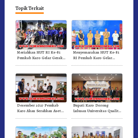
Topik Terkait
Meriahkan HUT RI Ke-81
Menyemarakan HUT Ke-81
Pemkab Karo Gelar Gerak
RI Pemkab Karo Gelar
Jalan Kemerdekaan.!
Pertandingan Olahraga
Desember 2027 Pemkab
Bupati Karo Dorong
Karo Akan Serahkan Aset
Lulusan Universitas Quality
RSUD Kabanjahe Ke
Berastagi Jadi Generasi
Moderamen GBKP
Inovatif dan Berintegritas