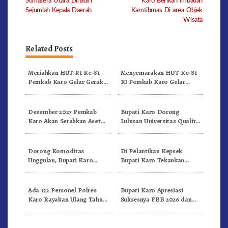
Sumatera Utara Dihadiri
Karo Berikan Imbauan
Sejumlah Kepala Daerah
Kamtibmas Di area Objek
Wisata
Related Posts
Meriahkan HUT RI Ke-81
Menyemarakan HUT Ke-81
Pemkab Karo Gelar Gerak
RI Pemkab Karo Gelar
Jalan Kemerdekaan.!
Pertandingan Olahraga
Desember 2027 Pemkab
Bupati Karo Dorong
Karo Akan Serahkan Aset
Lulusan Universitas Quality
RSUD Kabanjahe Ke
Berastagi Jadi Generasi
Moderamen GBKP
Inovatif dan Berintegritas
Dorong Komoditas
Di Pelantikan Kepsek
Unggulan, Bupati Karo
Bupati Karo Tekankan
Serahkan 1,2 Juta Benih Kopi
Kepemimpinan Profesional
Arabika
Dongkrak Mutu Pendidikan
Ada 122 Personel Polres
Bupati Karo Apresiasi
Karo Rayakan Ulang Tahun
Suksesnya FBB 2026 dan
Bersama
Targetkan FBB 2027 Go
Internasional.!