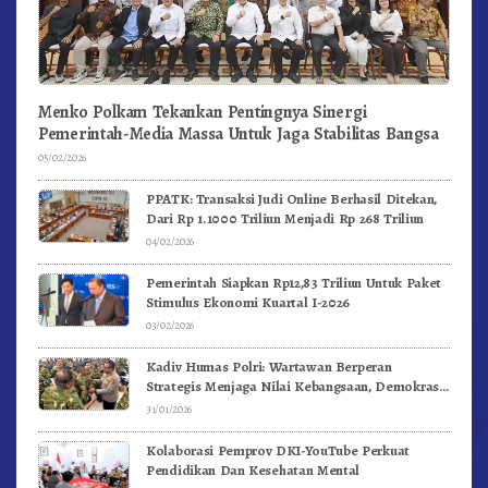
Menko Polkam Tekankan Pentingnya Sinergi
Pemerintah-Media Massa Untuk Jaga Stabilitas Bangsa
05/02/2026
PPATK: Transaksi Judi Online Berhasil Ditekan,
Dari Rp 1.1000 Triliun Menjadi Rp 268 Triliun
04/02/2026
Pemerintah Siapkan Rp12,83 Triliun Untuk Paket
Stimulus Ekonomi Kuartal I-2026
03/02/2026
Kadiv Humas Polri: Wartawan Berperan
Strategis Menjaga Nilai Kebangsaan, Demokrasi,
dan NKRI
31/01/2026
Kolaborasi Pemprov DKI-YouTube Perkuat
Pendidikan Dan Kesehatan Mental