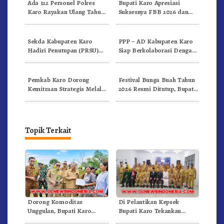
Ada 122 Personel Polres
Bupati Karo Apresiasi
Karo Rayakan Ulang Tahun
Suksesnya FBB 2026 dan
Bersama
Targetkan FBB 2027 Go
Internasional.!
Sekda Kabupaten Karo
PPP – AD Kabupaten Karo
Hadiri Penutupan (PRSU)
Siap Berkolaborasi Dengan
Tahun 2026 Di Medan
Komunitas WEST Karo
Pemkab Karo Dorong
Festival Bunga Buah Tahun
Kemitraan Strategis Melalui
2026 Resmi Ditutup, Bupati
Business Matching Festival
Karo Tegaskan Momentum
Bunga Buah 2026
Perkuat Pariwisata
Topik Terkait
Dorong Komoditas
Di Pelantikan Kepsek
Unggulan, Bupati Karo
Bupati Karo Tekankan
Serahkan 1,2 Juta Benih Kopi
Kepemimpinan Profesional