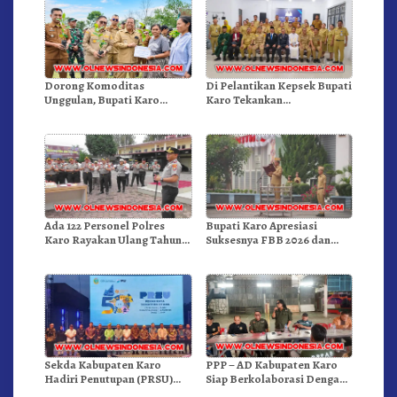
Dorong Komoditas
Di Pelantikan Kepsek Bupati
Unggulan, Bupati Karo
Karo Tekankan
Serahkan 1,2 Juta Benih Kopi
Kepemimpinan Profesional
Arabika
Dongkrak Mutu Pendidikan
Ada 122 Personel Polres
Bupati Karo Apresiasi
Karo Rayakan Ulang Tahun
Suksesnya FBB 2026 dan
Bersama
Targetkan FBB 2027 Go
Internasional.!
Sekda Kabupaten Karo
PPP – AD Kabupaten Karo
Hadiri Penutupan (PRSU)
Siap Berkolaborasi Dengan
Tahun 2026 Di Medan
Komunitas WEST Karo