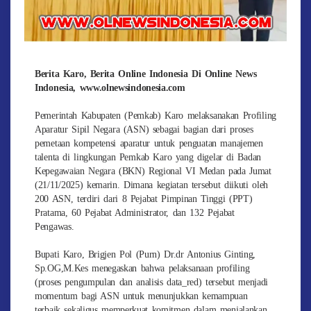
Berita Karo, Berita Online Indonesia Di Online News
Indonesia, www.olnewsindonesia.com
Pemerintah Kabupaten (Pemkab) Karo melaksanakan Profiling
Aparatur Sipil Negara (ASN) sebagai bagian dari proses
pemetaan kompetensi aparatur untuk penguatan manajemen
talenta di lingkungan Pemkab Karo yang digelar di Badan
Kepegawaian Negara (BKN) Regional VI Medan pada Jumat
(21/11/2025) kemarin. Dimana kegiatan tersebut diikuti oleh
200 ASN, terdiri dari 8 Pejabat Pimpinan Tinggi (PPT)
Pratama, 60 Pejabat Administrator, dan 132 Pejabat
Pengawas.
Bupati Karo, Brigjen Pol (Purn) Dr.dr Antonius Ginting,
Sp.OG,M.Kes menegaskan bahwa pelaksanaan profiling
(proses pengumpulan dan analisis data_red) tersebut menjadi
momentum bagi ASN untuk menunjukkan kemampuan
terbaik sekaligus memperkuat komitmen dalam menjalankan