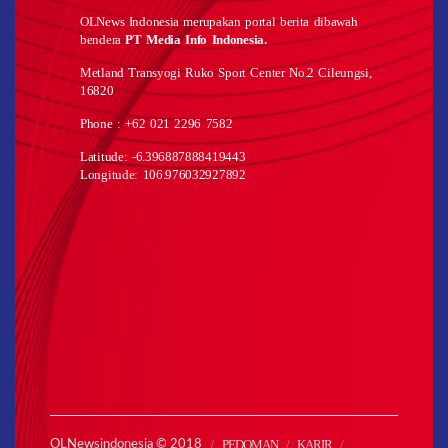
OLNews Indonesia merupakan portal berita dibawah
bendera
PT Media Info Indonesia.
Metland Transyogi Ruko Sport Center No.2 Cileungsi,
16820
Phone : +62 021 2296 7582
Latitude: -6.396887888419443
Longitude: 106.976032927892
PEDOMAN
KARIR
OLNewsindonesia © 2018