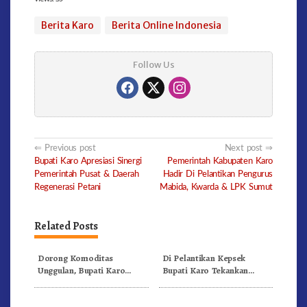
Berita Karo
Berita Online Indonesia
Follow Us
Post
Previous post
Next post
Bupati Karo Apresiasi Sinergi
Pemerintah Kabupaten Karo
navigation
Pemerintah Pusat & Daerah
Hadir Di Pelantikan Pengurus
Regenerasi Petani
Mabida, Kwarda & LPK Sumut
Related Posts
Dorong Komoditas
Di Pelantikan Kepsek
Unggulan, Bupati Karo
Bupati Karo Tekankan
Serahkan 1,2 Juta Benih Kopi
Kepemimpinan Profesional
Arabika
Dongkrak Mutu Pendidikan