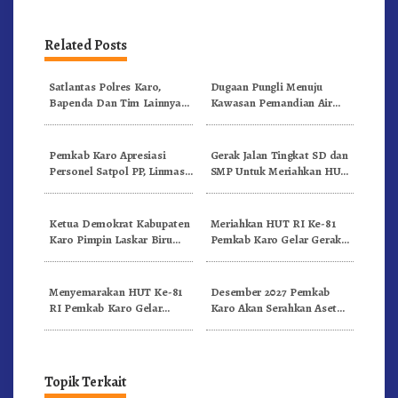
Related Posts
Satlantas Polres Karo,
Dugaan Pungli Menuju
Bapenda Dan Tim Lainnya
Kawasan Pemandian Air
Gelar Oprasi Sadar Pajak
Panas Semangat Gunung –
Kenderaan
Doulu Foto Dan Videokan!
Pemkab Karo Apresiasi
Gerak Jalan Tingkat SD dan
Personel Satpol PP, Linmas,
SMP Untuk Meriahkan HUT
Dan Pemadam Kebakaran
RI Ke-81 Dibuka Sekda Karo
Ketua Demokrat Kabupaten
Meriahkan HUT RI Ke-81
Karo Pimpin Laskar Biru
Pemkab Karo Gelar Gerak
Bergerak.!
Jalan Kemerdekaan.!
Menyemarakan HUT Ke-81
Desember 2027 Pemkab
RI Pemkab Karo Gelar
Karo Akan Serahkan Aset
Pertandingan Olahraga
RSUD Kabanjahe Ke
Moderamen GBKP
Topik Terkait