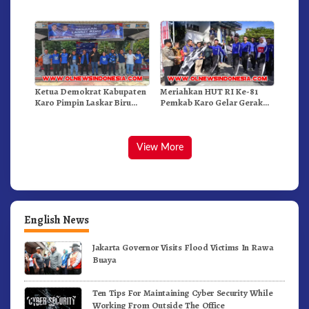
Dan Pemadam Kebakaran
RI Ke-81 Dibuka Sekda Karo
Ketua Demokrat Kabupaten
Meriahkan HUT RI Ke-81
Karo Pimpin Laskar Biru
Pemkab Karo Gelar Gerak
Bergerak.!
Jalan Kemerdekaan.!
View More
English News
Jakarta Governor Visits Flood Victims In Rawa
Buaya
Ten Tips For Maintaining Cyber Security While
Working From Outside The Office