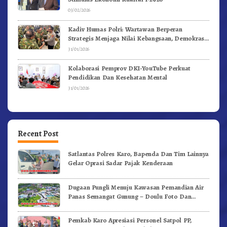
03/02/2026
Kadiv Humas Polri: Wartawan Berperan
Strategis Menjaga Nilai Kebangsaan, Demokrasi,
dan NKRI
31/01/2026
Kolaborasi Pemprov DKI-YouTube Perkuat
Pendidikan Dan Kesehatan Mental
31/01/2026
Recent Post
Satlantas Polres Karo, Bapenda Dan Tim Lainnya
Gelar Oprasi Sadar Pajak Kenderaan
Dugaan Pungli Menuju Kawasan Pemandian Air
Panas Semangat Gunung – Doulu Foto Dan
Videokan!
Pemkab Karo Apresiasi Personel Satpol PP,