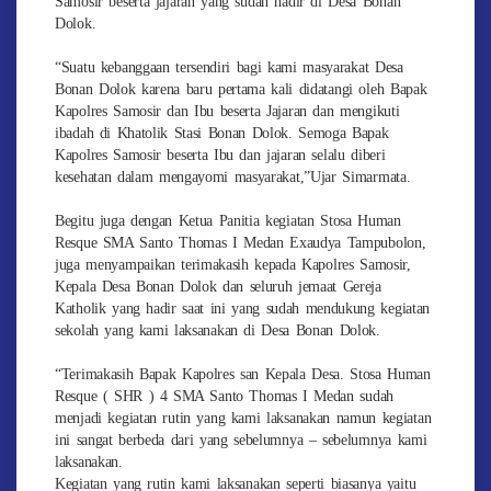
Samosir beserta jajaran yang sudah hadir di Desa Bonan
Dolok.
“Suatu kebanggaan tersendiri bagi kami masyarakat Desa
Bonan Dolok karena baru pertama kali didatangi oleh Bapak
Kapolres Samosir dan Ibu beserta Jajaran dan mengikuti
ibadah di Khatolik Stasi Bonan Dolok. Semoga Bapak
Kapolres Samosir beserta Ibu dan jajaran selalu diberi
kesehatan dalam mengayomi masyarakat,”Ujar Simarmata.
Begitu juga dengan Ketua Panitia kegiatan Stosa Human
Resque SMA Santo Thomas I Medan Exaudya Tampubolon,
juga menyampaikan terimakasih kepada Kapolres Samosir,
Kepala Desa Bonan Dolok dan seluruh jemaat Gereja
Katholik yang hadir saat ini yang sudah mendukung kegiatan
sekolah yang kami laksanakan di Desa Bonan Dolok.
“Terimakasih Bapak Kapolres san Kepala Desa. Stosa Human
Resque ( SHR ) 4 SMA Santo Thomas I Medan sudah
menjadi kegiatan rutin yang kami laksanakan namun kegiatan
ini sangat berbeda dari yang sebelumnya – sebelumnya kami
laksanakan.
Kegiatan yang rutin kami laksanakan seperti biasanya yaitu