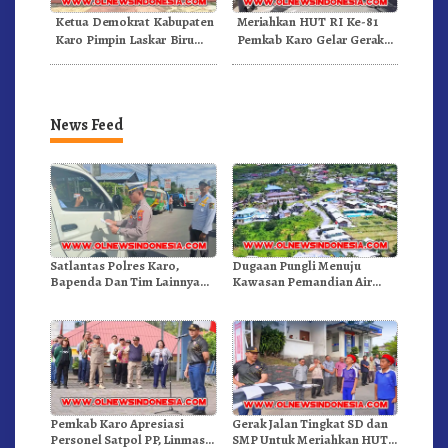
Ketua Demokrat Kabupaten
Meriahkan HUT RI Ke-81
Karo Pimpin Laskar Biru
Pemkab Karo Gelar Gerak
Bergerak.!
Jalan Kemerdekaan.!
News Feed
Satlantas Polres Karo,
Dugaan Pungli Menuju
Bapenda Dan Tim Lainnya
Kawasan Pemandian Air
Gelar Oprasi Sadar Pajak
Panas Semangat Gunung –
Kenderaan
Doulu Foto Dan Videokan!
Pemkab Karo Apresiasi
Gerak Jalan Tingkat SD dan
Personel Satpol PP, Linmas,
SMP Untuk Meriahkan HUT