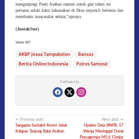
mengunjungi Panti Asuhan namun untuk giat tahun ini
pertama sekali kami laksanakan di Desa terpencil bertemu dan
membantu masyarakat sekitar,”ujarnya.
(JuntakStar)
Views:
437
AKBP Josua Tampubolon
Bansos
Berita Online Indonesia
Polres Samosir
Follow Us
Post
Previous post
Next post
Sangapta Surbakti Resmi Jabat
Update Data BNPB, 17
navigation
Kalapas Tanjung Balai Asahan
Warga Meninggal Dunia
Pascagempa M5.6 Cianjur