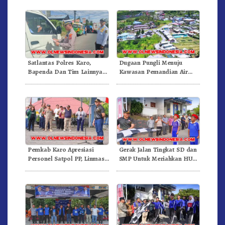
Satlantas Polres Karo,
Dugaan Pungli Menuju
Bapenda Dan Tim Lainnya
Kawasan Pemandian Air
Gelar Oprasi Sadar Pajak
Panas Semangat Gunung –
Kenderaan
Doulu Foto Dan Videokan!
Pemkab Karo Apresiasi
Gerak Jalan Tingkat SD dan
Personel Satpol PP, Linmas,
SMP Untuk Meriahkan HUT
Dan Pemadam Kebakaran
RI Ke-81 Dibuka Sekda Karo