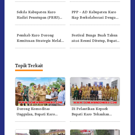
Internasional.!
Sekda Kabupaten Karo
PPP – AD Kabupaten Karo
Hadiri Penutupan (PRSU)
Siap Berkolaborasi Dengan
Tahun 2026 Di Medan
Komunitas WEST Karo
Pemkab Karo Dorong
Festival Bunga Buah Tahun
Kemitraan Strategis Melalui
2026 Resmi Ditutup, Bupati
Business Matching Festival
Karo Tegaskan Momentum
Bunga Buah 2026
Perkuat Pariwisata
Topik Terkait
Dorong Komoditas
Di Pelantikan Kepsek
Unggulan, Bupati Karo
Bupati Karo Tekankan
Serahkan 1,2 Juta Benih Kopi
Kepemimpinan Profesional
Arabika
Dongkrak Mutu Pendidikan