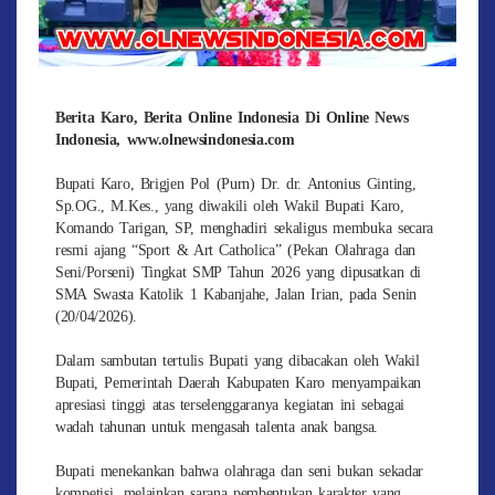
Berita Karo, Berita Online Indonesia Di Online News
Indonesia, www.olnewsindonesia.com
Bupati Karo, Brigjen Pol (Purn) Dr. dr. Antonius Ginting,
Sp.OG., M.Kes., yang diwakili oleh Wakil Bupati Karo,
Komando Tarigan, SP, menghadiri sekaligus membuka secara
resmi ajang “Sport & Art Catholica” (Pekan Olahraga dan
Seni/Porseni) Tingkat SMP Tahun 2026 yang dipusatkan di
SMA Swasta Katolik 1 Kabanjahe, Jalan Irian, pada Senin
(20/04/2026).
Dalam sambutan tertulis Bupati yang dibacakan oleh Wakil
Bupati, Pemerintah Daerah Kabupaten Karo menyampaikan
apresiasi tinggi atas terselenggaranya kegiatan ini sebagai
wadah tahunan untuk mengasah talenta anak bangsa.
Bupati menekankan bahwa olahraga dan seni bukan sekadar
kompetisi, melainkan sarana pembentukan karakter yang