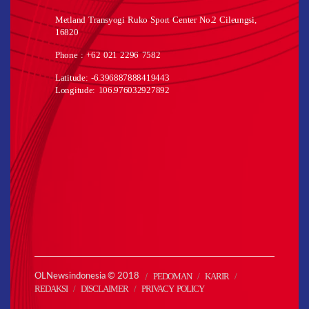
Metland Transyogi Ruko Sport Center No.2 Cileungsi,
16820
Phone : +62 021 2296 7582
Latitude: -6.396887888419443
Longitude: 106.976032927892
PEDOMAN
KARIR
OLNewsindonesia © 2018
REDAKSI
DISCLAIMER
PRIVACY POLICY