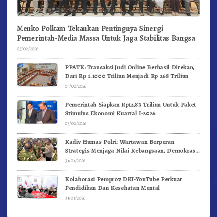
Menko Polkam Tekankan Pentingnya Sinergi
Pemerintah-Media Massa Untuk Jaga Stabilitas Bangsa
05/02/2026
PPATK: Transaksi Judi Online Berhasil Ditekan,
Dari Rp 1.1000 Triliun Menjadi Rp 268 Triliun
04/02/2026
Pemerintah Siapkan Rp12,83 Triliun Untuk Paket
Stimulus Ekonomi Kuartal I-2026
03/02/2026
Kadiv Humas Polri: Wartawan Berperan
Strategis Menjaga Nilai Kebangsaan, Demokrasi,
dan NKRI
31/01/2026
Kolaborasi Pemprov DKI-YouTube Perkuat
Pendidikan Dan Kesehatan Mental
31/01/2026