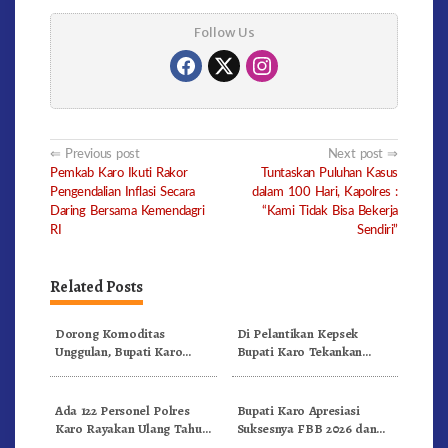
Follow Us
Post
Previous post
Next post
Pemkab Karo Ikuti Rakor
Tuntaskan Puluhan Kasus
navigation
Pengendalian Inflasi Secara
dalam 100 Hari, Kapolres :
Daring Bersama Kemendagri
“Kami Tidak Bisa Bekerja
RI
Sendiri”
Related Posts
Dorong Komoditas
Di Pelantikan Kepsek
Unggulan, Bupati Karo
Bupati Karo Tekankan
Serahkan 1,2 Juta Benih Kopi
Kepemimpinan Profesional
Arabika
Dongkrak Mutu Pendidikan
Ada 122 Personel Polres
Bupati Karo Apresiasi
Karo Rayakan Ulang Tahun
Suksesnya FBB 2026 dan
Bersama
Targetkan FBB 2027 Go