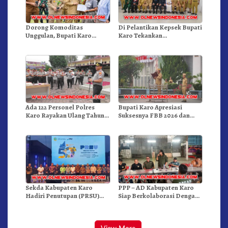
Dorong Komoditas
Di Pelantikan Kepsek Bupati
Unggulan, Bupati Karo
Karo Tekankan
Serahkan 1,2 Juta Benih Kopi
Kepemimpinan Profesional
Arabika
Dongkrak Mutu Pendidikan
Ada 122 Personel Polres
Bupati Karo Apresiasi
Karo Rayakan Ulang Tahun
Suksesnya FBB 2026 dan
Bersama
Targetkan FBB 2027 Go
Internasional.!
Sekda Kabupaten Karo
PPP – AD Kabupaten Karo
Hadiri Penutupan (PRSU)
Siap Berkolaborasi Dengan
Tahun 2026 Di Medan
Komunitas WEST Karo