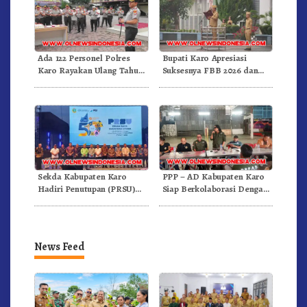
Ada 122 Personel Polres
Bupati Karo Apresiasi
Karo Rayakan Ulang Tahun
Suksesnya FBB 2026 dan
Bersama
Targetkan FBB 2027 Go
Internasional.!
Sekda Kabupaten Karo
PPP – AD Kabupaten Karo
Hadiri Penutupan (PRSU)
Siap Berkolaborasi Dengan
Tahun 2026 Di Medan
Komunitas WEST Karo
News Feed