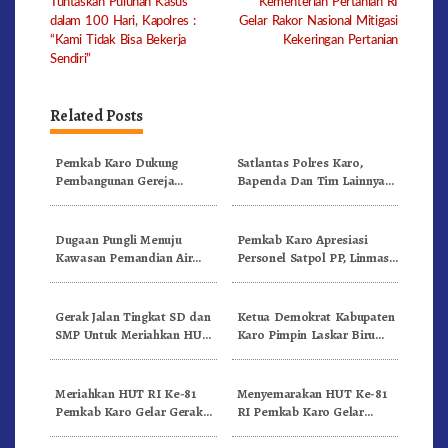
Tuntaskan Puluhan Kasus
Kementerian Pertanian RI
navigation
dalam 100 Hari, Kapolres :
Gelar Rakor Nasional Mitigasi
“Kami Tidak Bisa Bekerja
Kekeringan Pertanian
Sendiri”
Related Posts
Pemkab Karo Dukung
Satlantas Polres Karo,
Pembangunan Gereja
Bapenda Dan Tim Lainnya
Inkulturatif GBKP Bukit
Gelar Oprasi Sadar Pajak
Klasis Barus Sibayak
Kenderaan
Dugaan Pungli Menuju
Pemkab Karo Apresiasi
Kawasan Pemandian Air
Personel Satpol PP, Linmas,
Panas Semangat Gunung –
Dan Pemadam Kebakaran
Doulu Foto Dan Videokan!
Gerak Jalan Tingkat SD dan
Ketua Demokrat Kabupaten
SMP Untuk Meriahkan HUT
Karo Pimpin Laskar Biru
RI Ke-81 Dibuka Sekda Karo
Bergerak.!
Meriahkan HUT RI Ke-81
Menyemarakan HUT Ke-81
Pemkab Karo Gelar Gerak
RI Pemkab Karo Gelar
Jalan Kemerdekaan.!
Pertandingan Olahraga