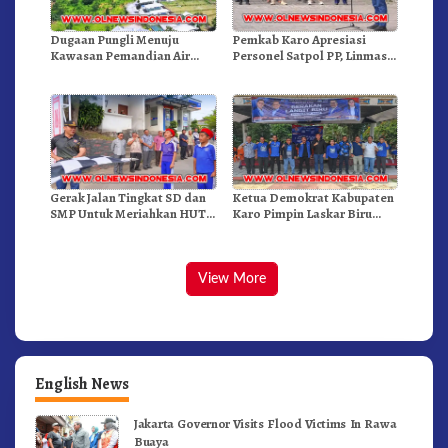
Dugaan Pungli Menuju
Pemkab Karo Apresiasi
Kawasan Pemandian Air
Personel Satpol PP, Linmas,
Panas Semangat Gunung –
Dan Pemadam Kebakaran
Doulu Foto Dan Videokan!
Gerak Jalan Tingkat SD dan
Ketua Demokrat Kabupaten
SMP Untuk Meriahkan HUT
Karo Pimpin Laskar Biru
RI Ke-81 Dibuka Sekda Karo
Bergerak.!
View More
English News
Jakarta Governor Visits Flood Victims In Rawa
Buaya