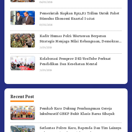
04/02/2026
Pemerintah Siapkan Rp12,83 Triliun Untuk Paket
Stimulus Ekonomi Kuartal I-2026
03/02/2026
Kadiv Humas Polri: Wartawan Berperan
Strategis Menjaga Nilai Kebangsaan, Demokrasi,
dan NKRI
31/01/2026
Kolaborasi Pemprov DKI-YouTube Perkuat
Pendidikan Dan Kesehatan Mental
31/01/2026
Recent Post
Pemkab Karo Dukung Pembangunan Gereja
Inkulturatif GBKP Bukit Klasis Barus Sibayak
Satlantas Polres Karo, Bapenda Dan Tim Lainnya