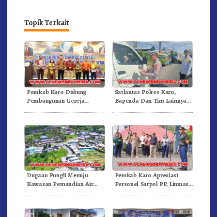
Topik Terkait
Pemkab Karo Dukung
Satlantas Polres Karo,
Pembangunan Gereja
Bapenda Dan Tim Lainnya
Inkulturatif GBKP Bukit
Gelar Oprasi Sadar Pajak
Klasis Barus Sibayak
Kenderaan
Dugaan Pungli Menuju
Pemkab Karo Apresiasi
Kawasan Pemandian Air
Personel Satpol PP, Linmas,
Panas Semangat Gunung –
Dan Pemadam Kebakaran
Doulu Foto Dan Videokan!