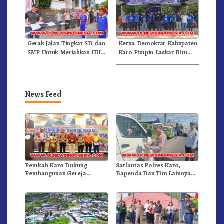
Gerak Jalan Tingkat SD dan
Ketua Demokrat Kabupaten
SMP Untuk Meriahkan HUT
Karo Pimpin Laskar Biru
RI Ke-81 Dibuka Sekda Karo
Bergerak.!
News Feed
Pemkab Karo Dukung
Satlantas Polres Karo,
Pembangunan Gereja
Bapenda Dan Tim Lainnya
Inkulturatif GBKP Bukit
Gelar Oprasi Sadar Pajak
Klasis Barus Sibayak
Kenderaan