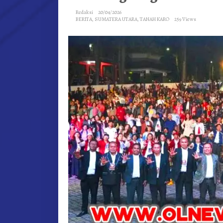
Redaksi
20/04/2026
BERITA
,
SUMATERA UTARA
,
TANAH KARO
259 Views