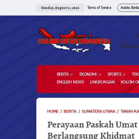
Skip
to
Sunday, August 9, 2026
Terms of Service
Indeks Berit
content
Porta
BERITA
EKONOMI
SPORTS
TEK
ENGLISH NEWS
LINGKUNGAN
KOLOM OP
HOME
/
BERITA
/
SUMATERA UTARA
/
TANAH K
Perayaan Paskah Umat 
Berlangsung Khidmat