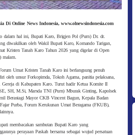
esia Di Online News Indonesia, www.olnewsindonesia.com
dalam hal ini, Bupati Karo, Brigjen Pol (Purn) Dr. dr.
ng diwakilkan oleh Wakil Bupati Karo, Komando Tarigan,
mat Kristen Tanah Karo Tahun 2026 yang digelar di Open
6) malam.
 Forum Umat Kristen Tanah Karo ini berlangsung penuh
diri oleh unsur Forkopimda, Tokoh Agama, panitia pelaksana,
si Gereja di Kabupaten Karo. Turut hadir Ketua Komite II
 SE, SH, M.Si, Marsda TNI (Purn) Mburak Ginting, Kapolsek
mil Berastagi Mayor CKB Vincent Bagun, Kepala Badan
 Fajar Purba, Forum Kerukunan Umat Beragama (FKUB),
lainnya.
Bupati membacakan sambutan Bupati Karo yang
nggaranya perayaan Paskah bersama sebagai wujud persatuan