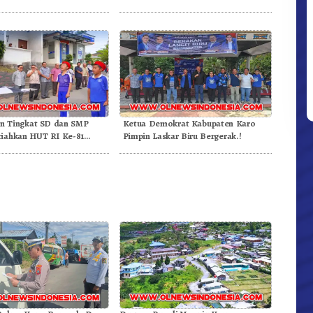
nderaan
Gunung – Doulu Foto Dan Videokan!
an Tingkat SD dan SMP
Ketua Demokrat Kabupaten Karo
iahkan HUT RI Ke-81
Pimpin Laskar Biru Bergerak.!
ekda Karo