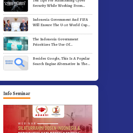
Ten Tips For Maintaining Cyber
Security While Working From
Outside The Office
Indonesia Government And FIFA
Will Ensure The U-20 World Cup
Runs Well And According To FIFA
Standards
The Indonesia Government
Prioritizes The Use Of
Domestically-Produced COVID-19
Vaccines
Besides Google, This Is A Popular
Search Engine Alternative In The
World
Info Seminar