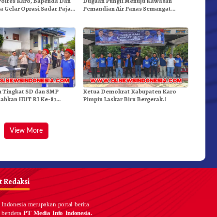
Polres Karo, Bapenda Dan
Dugaan Pungli Menuju Kawasan
a Gelar Oprasi Sadar Pajak
Pemandian Air Panas Semangat
n
Gunung – Doulu Foto Dan Videokan!
n Tingkat SD dan SMP
Ketua Demokrat Kabupaten Karo
iahkan HUT RI Ke-81
Pimpin Laskar Biru Bergerak.!
kda Karo
View More
 Redaksi
Indonesia merupakan portal berita
 bendera
PT Media Info Indonesia.