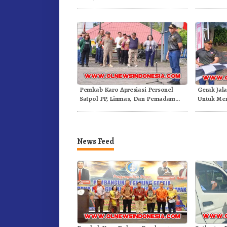
Barus Sibayak
Pajak Ke
Pemkab Karo Apresiasi Personel
Gerak Jal
Satpol PP, Linmas, Dan Pemadam
Untuk Mer
Kebakaran
Dibuka S
News Feed