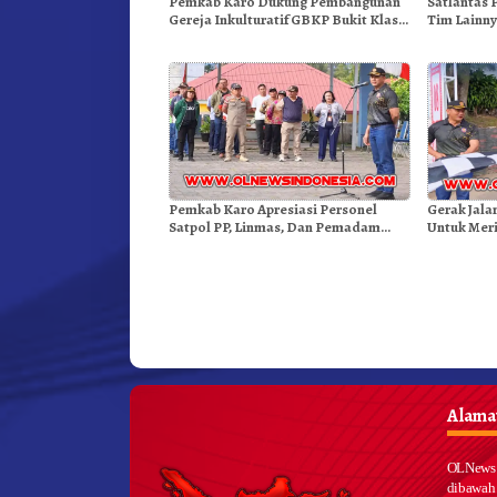
Pemkab Karo Dukung Pembangunan
Satlantas 
Gereja Inkulturatif GBKP Bukit Klasis
Tim Lainny
Barus Sibayak
Kenderaa
Pemkab Karo Apresiasi Personel
Gerak Jala
Satpol PP, Linmas, Dan Pemadam
Untuk Mer
Kebakaran
Dibuka Se
Alamat
OLNews 
dibawah