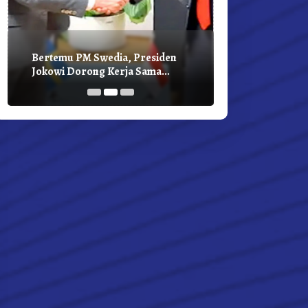
Bertemu PM Swedia, Presiden
Presiden Joko
Jokowi Dorong Kerja Sama
Bilateral Den
Pembangunan Hijau