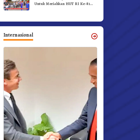
Untuk Meriahkan HUT RI Ke-81
Dibuka Sekda Karo
Internasional