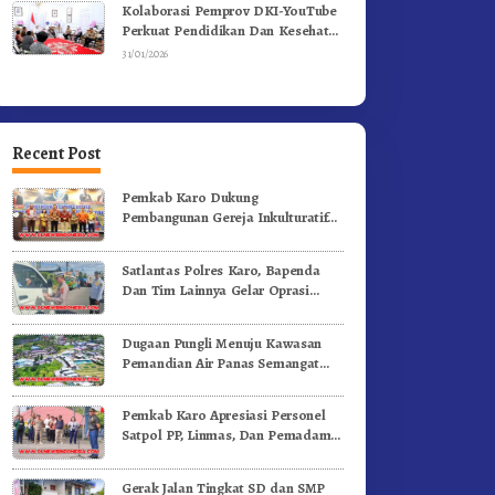
Kolaborasi Pemprov DKI-YouTube
Perkuat Pendidikan Dan Kesehatan
Mental
31/01/2026
Recent Post
Pemkab Karo Dukung
Pembangunan Gereja Inkulturatif
GBKP Bukit Klasis Barus Sibayak
Satlantas Polres Karo, Bapenda
Dan Tim Lainnya Gelar Oprasi
Sadar Pajak Kenderaan
Dugaan Pungli Menuju Kawasan
Pemandian Air Panas Semangat
Gunung – Doulu Foto Dan
Videokan!
Pemkab Karo Apresiasi Personel
Satpol PP, Linmas, Dan Pemadam
Kebakaran
Gerak Jalan Tingkat SD dan SMP