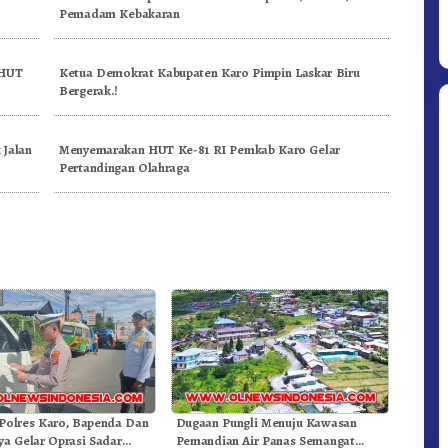
Pemadam Kebakaran
 HUT
Ketua Demokrat Kabupaten Karo Pimpin Laskar Biru
Bergerak.!
 Jalan
Menyemarakan HUT Ke-81 RI Pemkab Karo Gelar
Pertandingan Olahraga
Ditpolsatwa Baharkam Polri Tiba
Di Myanmar, Siap Bantu Korban
Gempa Myanmar
 Polres Karo, Bapenda Dan
Dugaan Pungli Menuju Kawasan
ya Gelar Oprasi Sadar
Pemandian Air Panas Semangat