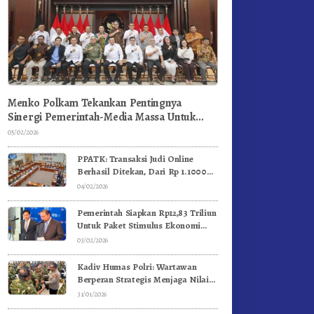
Menko Polkam Tekankan Pentingnya
Sinergi Pemerintah-Media Massa Untuk
Jaga Stabilitas Bangsa
05/02/2026
PPATK: Transaksi Judi Online
Berhasil Ditekan, Dari Rp 1.1000
Triliun Menjadi Rp 268 Triliun
04/02/2026
Pemerintah Siapkan Rp12,83 Triliun
Untuk Paket Stimulus Ekonomi
Kuartal I-2026
03/02/2026
Kadiv Humas Polri: Wartawan
Berperan Strategis Menjaga Nilai
Kebangsaan, Demokrasi, dan NKRI
31/01/2026