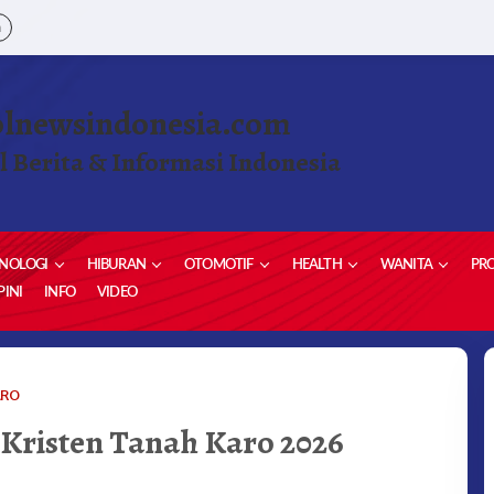
a
olnewsindonesia.com
l Berita & Informasi Indonesia
NOLOGI
HIBURAN
OTOMOTIF
HEALTH
WANITA
PRO
INI
INFO
VIDEO
PERAYAAN
ARO
PASKAH
Kristen Tanah Karo 2026
UMAT
KRISTEN
TANAH
KARO