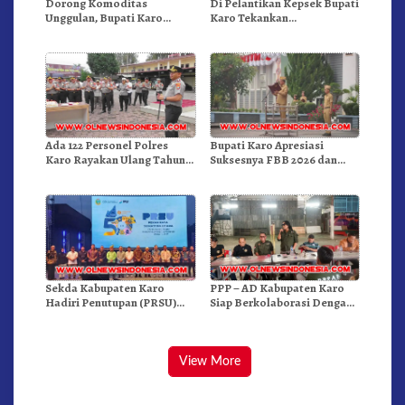
Dorong Komoditas
Di Pelantikan Kepsek Bupati
Unggulan, Bupati Karo
Karo Tekankan
Serahkan 1,2 Juta Benih Kopi
Kepemimpinan Profesional
Arabika
Dongkrak Mutu Pendidikan
Ada 122 Personel Polres
Bupati Karo Apresiasi
Karo Rayakan Ulang Tahun
Suksesnya FBB 2026 dan
Bersama
Targetkan FBB 2027 Go
Internasional.!
Sekda Kabupaten Karo
PPP – AD Kabupaten Karo
Hadiri Penutupan (PRSU)
Siap Berkolaborasi Dengan
Tahun 2026 Di Medan
Komunitas WEST Karo
View More