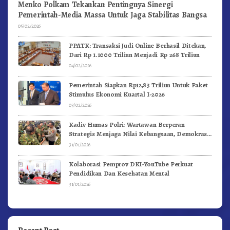
Menko Polkam Tekankan Pentingnya Sinergi
Pemerintah-Media Massa Untuk Jaga Stabilitas Bangsa
05/02/2026
PPATK: Transaksi Judi Online Berhasil Ditekan,
Dari Rp 1.1000 Triliun Menjadi Rp 268 Triliun
04/02/2026
Pemerintah Siapkan Rp12,83 Triliun Untuk Paket
Stimulus Ekonomi Kuartal I-2026
03/02/2026
Kadiv Humas Polri: Wartawan Berperan
Strategis Menjaga Nilai Kebangsaan, Demokrasi,
dan NKRI
31/01/2026
Kolaborasi Pemprov DKI-YouTube Perkuat
Pendidikan Dan Kesehatan Mental
31/01/2026