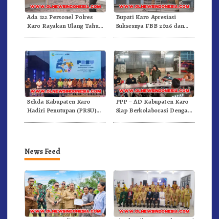
Ada 122 Personel Polres
Bupati Karo Apresiasi
Karo Rayakan Ulang Tahun
Suksesnya FBB 2026 dan
Bersama
Targetkan FBB 2027 Go
Internasional.!
Sekda Kabupaten Karo
PPP – AD Kabupaten Karo
Hadiri Penutupan (PRSU)
Siap Berkolaborasi Dengan
Tahun 2026 Di Medan
Komunitas WEST Karo
News Feed