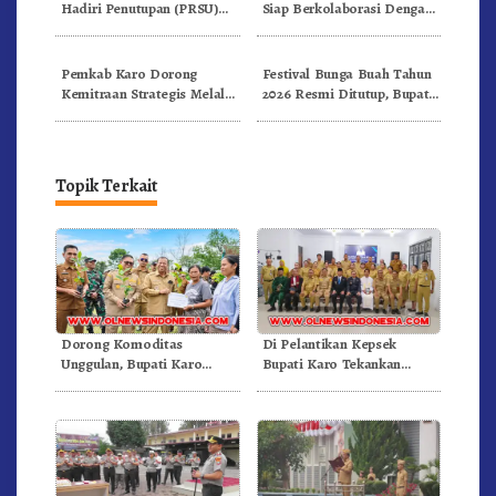
Hadiri Penutupan (PRSU)
Siap Berkolaborasi Dengan
Tahun 2026 Di Medan
Komunitas WEST Karo
Pemkab Karo Dorong
Festival Bunga Buah Tahun
Kemitraan Strategis Melalui
2026 Resmi Ditutup, Bupati
Business Matching Festival
Karo Tegaskan Momentum
Bunga Buah 2026
Perkuat Pariwisata
Topik Terkait
Dorong Komoditas
Di Pelantikan Kepsek
Unggulan, Bupati Karo
Bupati Karo Tekankan
Serahkan 1,2 Juta Benih Kopi
Kepemimpinan Profesional
Arabika
Dongkrak Mutu Pendidikan