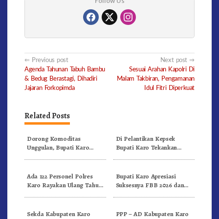
Follow Us
Post
Previous post
Next post
Agenda Tahunan Tabuh Bambu
Sesuai Arahan Kapolri Di
navigation
& Bedug Berastagi, Dihadiri
Malam Takbiran, Pengamanan
Jajaran Forkopimda
Idul Fitri Diperkuat
Related Posts
Dorong Komoditas
Di Pelantikan Kepsek
Unggulan, Bupati Karo
Bupati Karo Tekankan
Serahkan 1,2 Juta Benih Kopi
Kepemimpinan Profesional
Arabika
Dongkrak Mutu Pendidikan
Ada 122 Personel Polres
Bupati Karo Apresiasi
Karo Rayakan Ulang Tahun
Suksesnya FBB 2026 dan
Bersama
Targetkan FBB 2027 Go
Internasional.!
Sekda Kabupaten Karo
PPP – AD Kabupaten Karo