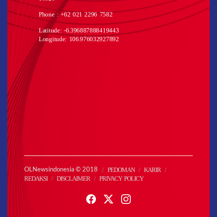
Phone : +62 021 2296 7582
Latitude: -6.396887888419443
Longitude: 106.976032927892
PEDOMAN
KARIR
OLNewsindonesia © 2018
REDAKSI
DISCLAIMER
PRIVACY POLICY