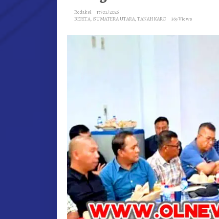
Redaksi
17/02/2026
BERITA
,
SUMATERA UTARA
,
TANAH KARO
369 Views