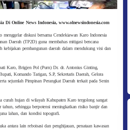
esia Di Online News Indonesia, www.olnewsindonesia.com
o menggelar diskusi bersama Cendekiawan Karo Indonesia
unan Daerah (TP2D) guna membahas mitigasi bencana
arah kebijakan pembangunan daerah dalam mendukung visi dan
ti Karo, Brigjen Pol (Purn) Dr. dr. Antonius Ginting,
Bupati, Komando Tarigan, S.P, Sekretaris Daerah, Gelora
erta sejumlah Pimpinan Perangkat Daerah terkait pada Senin
curah hujan di wilayah Kabupaten Karo tergolong sangat
 tahun, sehingga berpotensi meningkatkan risiko banjir dan
guna lahan, dan kondisi topografi.
a antara lain reboisasi dan penghijauan, penataan kawasan