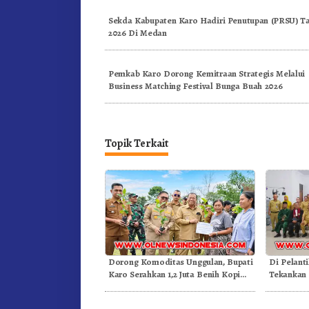
Sekda Kabupaten Karo Hadiri Penutupan (PRSU) T
2026 Di Medan
Pemkab Karo Dorong Kemitraan Strategis Melalui
Business Matching Festival Bunga Buah 2026
Topik Terkait
Dorong Komoditas Unggulan, Bupati
Di Pelant
Karo Serahkan 1,2 Juta Benih Kopi
Tekankan 
Arabika
Dongkrak