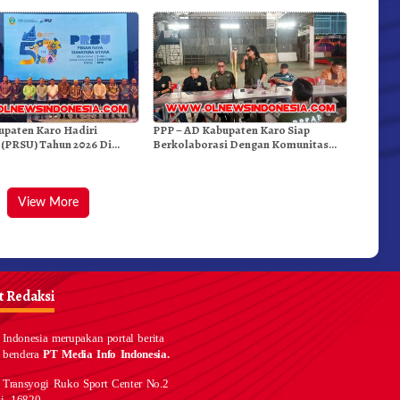
upaten Karo Hadiri
PPP – AD Kabupaten Karo Siap
 (PRSU) Tahun 2026 Di
Berkolaborasi Dengan Komunitas
WEST Karo
View More
 Redaksi
Indonesia merupakan portal berita
 bendera
PT Media Info Indonesia.
 Transyogi Ruko Sport Center No.2
i, 16820