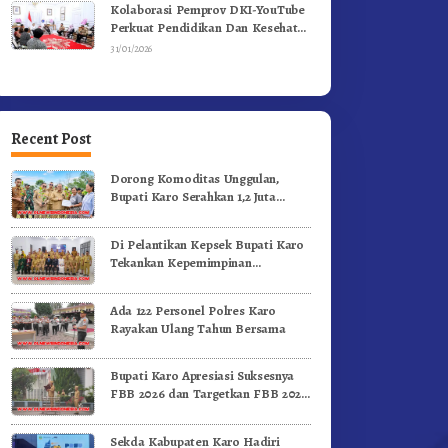
Kolaborasi Pemprov DKI-YouTube
Perkuat Pendidikan Dan Kesehatan
Mental
31/01/2026
Recent Post
Dorong Komoditas Unggulan,
Bupati Karo Serahkan 1,2 Juta
Benih Kopi Arabika
Di Pelantikan Kepsek Bupati Karo
Tekankan Kepemimpinan
Profesional Dongkrak Mutu
Pendidikan
Ada 122 Personel Polres Karo
Rayakan Ulang Tahun Bersama
Bupati Karo Apresiasi Suksesnya
FBB 2026 dan Targetkan FBB 2027
Go Internasional.!
Sekda Kabupaten Karo Hadiri