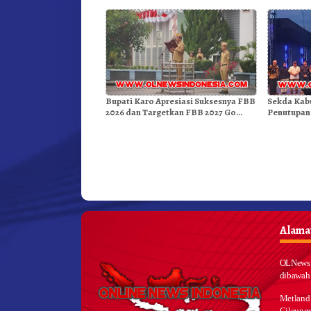
Bupati Karo Apresiasi Suksesnya FBB
Sekda Kab
2026 dan Targetkan FBB 2027 Go
Penutupan
Internasional.!
Medan
Alamat
OLNews 
dibawah
Metland
Cileungs