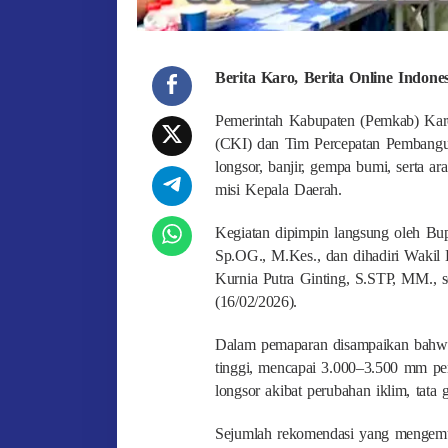
Berita Karo, Berita Online Indon
Pemerintah Kabupaten (Pemkab) Kar
(CKI) dan Tim Percepatan Pembang
longsor, banjir, gempa bumi, serta 
misi Kepala Daerah.
Kegiatan dipimpin langsung oleh Bupa
Sp.OG., M.Kes., dan dihadiri Wakil 
Kurnia Putra Ginting, S.STP, MM., s
(16/02/2026).
Dalam pemaparan disampaikan bahwa 
tinggi, mencapai 3.000–3.500 mm per
longsor akibat perubahan iklim, tata 
Sejumlah rekomendasi yang mengemuk