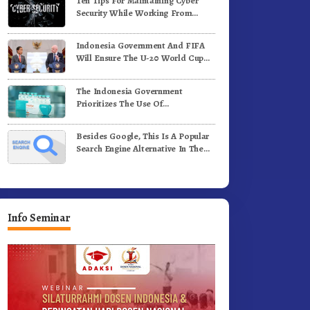
Ten Tips For Maintaining Cyber
Security While Working From
Outside The Office
Indonesia Government And FIFA
Will Ensure The U-20 World Cup
Runs Well And According To FIFA
Standards
The Indonesia Government
Prioritizes The Use Of
Domestically-Produced COVID-19
Vaccines
Besides Google, This Is A Popular
Search Engine Alternative In The
World
Info Seminar