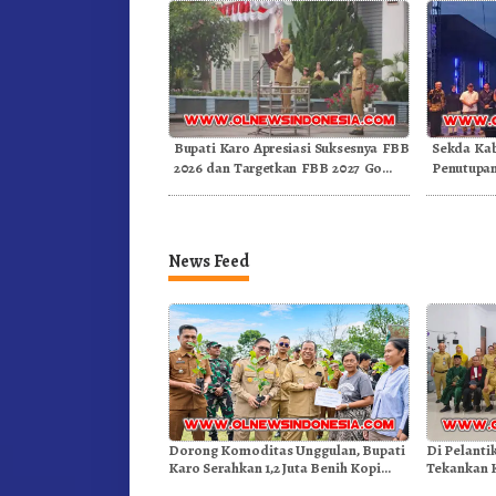
Bupati Karo Apresiasi Suksesnya FBB
Sekda Kab
2026 dan Targetkan FBB 2027 Go
Penutupan
Internasional.!
Medan
News Feed
Dorong Komoditas Unggulan, Bupati
Di Pelanti
Karo Serahkan 1,2 Juta Benih Kopi
Tekankan 
Arabika
Dongkrak 