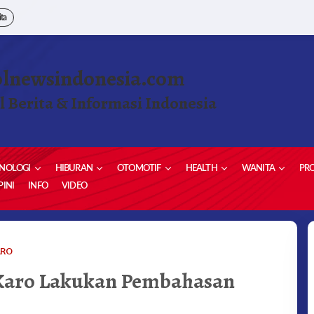
ita
olnewsindonesia.com
l Berita & Informasi Indonesia
NOLOGI
HIBURAN
OTOMOTIF
HEALTH
WANITA
PRO
INI
INFO
VIDEO
CKI
ARO
BERSAMA
Karo Lakukan Pembahasan
PEMKAB
KARO
LAKUKAN
PEMBAHASAN