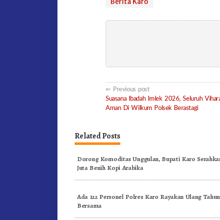
Berita Karo
Post
Previous post
Suasana Ibadah Imlek 2026, Seluruh Vihar
navigation
Aman Di Wilkum Polsek Berastagi
Related Posts
Dorong Komoditas Unggulan, Bupati Karo Serahkan
Juta Benih Kopi Arabika
Ada 122 Personel Polres Karo Rayakan Ulang Tahu
Bersama