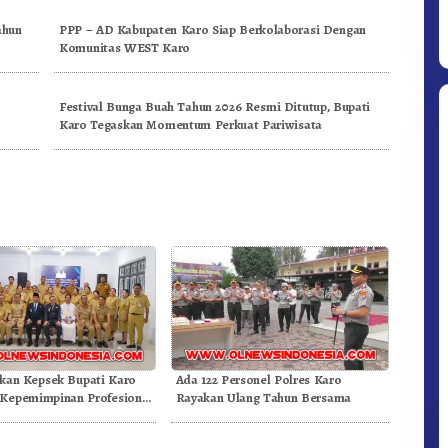
ahun
PPP – AD Kabupaten Karo Siap Berkolaborasi Dengan
Komunitas WEST Karo
Festival Bunga Buah Tahun 2026 Resmi Ditutup, Bupati
Karo Tegaskan Momentum Perkuat Pariwisata
Ditpolsatwa Baharkam Polri Tiba
Di Myanmar, Siap Bantu Korban
Gempa Myanmar
ikan Kepsek Bupati Karo
Ada 122 Personel Polres Karo
Kepemimpinan Profesional
Rayakan Ulang Tahun Bersama
 Mutu Pendidikan