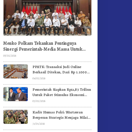
Menko Polkam Tekankan Pentingnya
Sinergi Pemerintah-Media Massa Untuk
Jaga Stabilitas Bangsa
05/02/2026
PPATK: Transaksi Judi Online
Berhasil Ditekan, Dari Rp 1.1000
Triliun Menjadi Rp 268 Triliun
04/02/2026
Pemerintah Siapkan Rp12,83 Triliun
Untuk Paket Stimulus Ekonomi
Kuartal I-2026
03/02/2026
Kadiv Humas Polri: Wartawan
Berperan Strategis Menjaga Nilai
Kebangsaan, Demokrasi, dan NKRI
31/01/2026