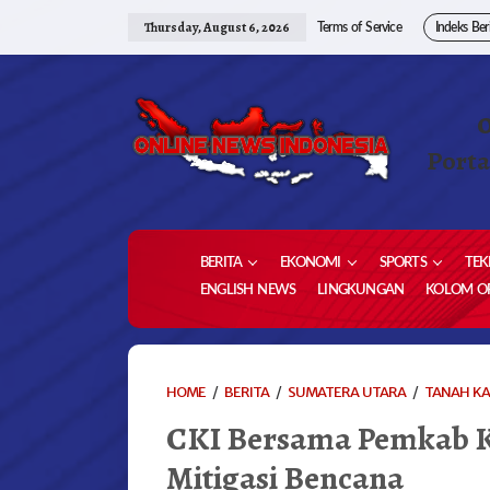
Skip
to
Thursday, August 6, 2026
Terms of Service
Indeks Ber
content
Porta
BERITA
EKONOMI
SPORTS
TEK
ENGLISH NEWS
LINGKUNGAN
KOLOM OP
HOME
/
BERITA
/
SUMATERA UTARA
/
TANAH K
CKI Bersama Pemkab 
Mitigasi Bencana