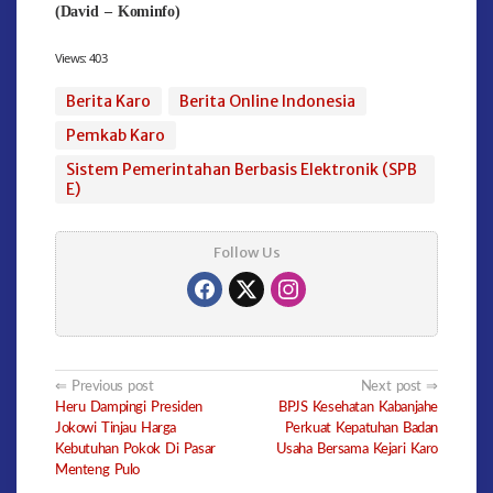
(David – Kominfo)
Views:
403
Berita Karo
Berita Online Indonesia
Pemkab Karo
Sistem Pemerintahan Berbasis Elektronik (SPB
E)
Follow Us
Post
Previous post
Next post
Heru Dampingi Presiden
BPJS Kesehatan Kabanjahe
navigation
Jokowi Tinjau Harga
Perkuat Kepatuhan Badan
Kebutuhan Pokok Di Pasar
Usaha Bersama Kejari Karo
Menteng Pulo