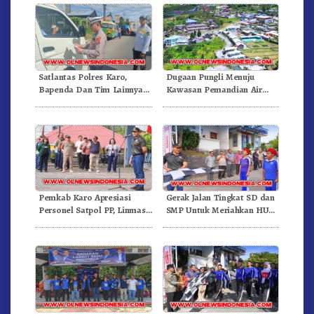
Satlantas Polres Karo,
Dugaan Pungli Menuju
Bapenda Dan Tim Lainnya
Kawasan Pemandian Air
Gelar Oprasi Sadar Pajak
Panas Semangat Gunung –
Kenderaan
Doulu Foto Dan Videokan!
Pemkab Karo Apresiasi
Gerak Jalan Tingkat SD dan
Personel Satpol PP, Linmas,
SMP Untuk Meriahkan HUT
Dan Pemadam Kebakaran
RI Ke-81 Dibuka Sekda Karo