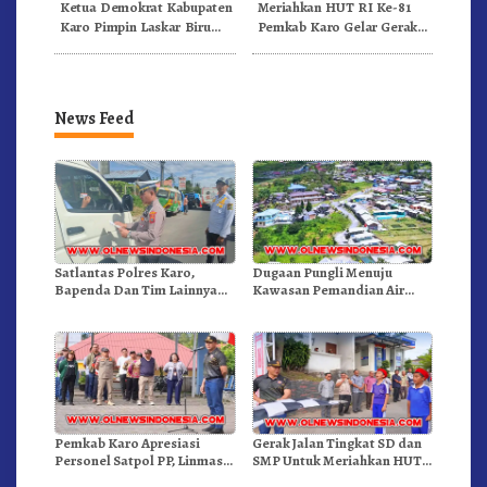
Ketua Demokrat Kabupaten
Meriahkan HUT RI Ke-81
Karo Pimpin Laskar Biru
Pemkab Karo Gelar Gerak
Bergerak.!
Jalan Kemerdekaan.!
News Feed
Satlantas Polres Karo,
Dugaan Pungli Menuju
Bapenda Dan Tim Lainnya
Kawasan Pemandian Air
Gelar Oprasi Sadar Pajak
Panas Semangat Gunung –
Kenderaan
Doulu Foto Dan Videokan!
Pemkab Karo Apresiasi
Gerak Jalan Tingkat SD dan
Personel Satpol PP, Linmas,
SMP Untuk Meriahkan HUT
Dan Pemadam Kebakaran
RI Ke-81 Dibuka Sekda Karo