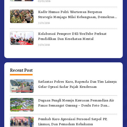
03/02/2026
Kadiv Humas Polri: Wartawan Berperan
Strategis Menjaga Nilai Kebangsaan, Demokrasi,
dan NKRI
31/01/2026
Kolaborasi Pemprov DKI-YouTube Perkuat
Pendidikan Dan Kesehatan Mental
31/01/2026
Recent Post
Satlantas Polres Karo, Bapenda Dan Tim Lainnya
Gelar Oprasi Sadar Pajak Kenderaan
Dugaan Pungli Menuju Kawasan Pemandian Air
Panas Semangat Gunung – Doulu Foto Dan
Videokan!
Pemkab Karo Apresiasi Personel Satpol PP,
Linmas, Dan Pemadam Kebakaran