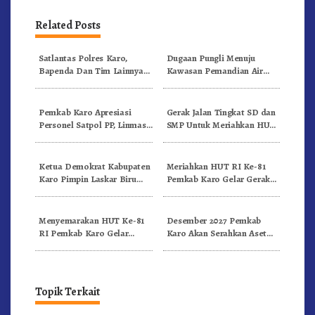
Related Posts
Satlantas Polres Karo,
Dugaan Pungli Menuju
Bapenda Dan Tim Lainnya
Kawasan Pemandian Air
Gelar Oprasi Sadar Pajak
Panas Semangat Gunung –
Kenderaan
Doulu Foto Dan Videokan!
Pemkab Karo Apresiasi
Gerak Jalan Tingkat SD dan
Personel Satpol PP, Linmas,
SMP Untuk Meriahkan HUT
Dan Pemadam Kebakaran
RI Ke-81 Dibuka Sekda Karo
Ketua Demokrat Kabupaten
Meriahkan HUT RI Ke-81
Karo Pimpin Laskar Biru
Pemkab Karo Gelar Gerak
Bergerak.!
Jalan Kemerdekaan.!
Menyemarakan HUT Ke-81
Desember 2027 Pemkab
RI Pemkab Karo Gelar
Karo Akan Serahkan Aset
Pertandingan Olahraga
RSUD Kabanjahe Ke
Moderamen GBKP
Topik Terkait