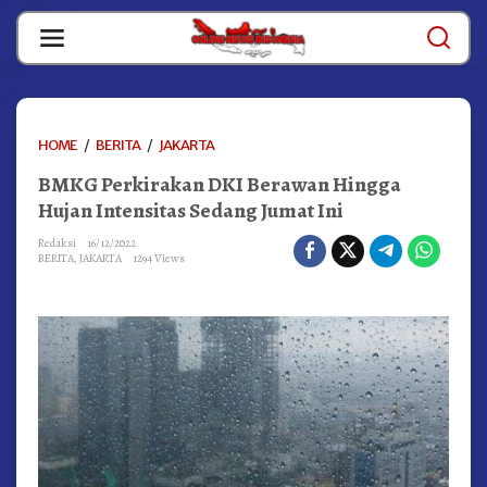
Skip
to
content
BMKG
HOME
/
BERITA
/
JAKARTA
PERKIRAKAN
BMKG Perkirakan DKI Berawan Hingga
DKI
BERAWAN
Hujan Intensitas Sedang Jumat Ini
HINGGA
HUJAN
Redaksi
16/12/2022
BERITA
,
JAKARTA
1294 Views
INTENSITAS
SEDANG
JUMAT
INI