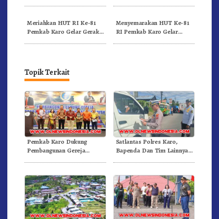
RI Ke-81 Dibuka Sekda Karo
Bergerak.!
Meriahkan HUT RI Ke-81
Menyemarakan HUT Ke-81
Pemkab Karo Gelar Gerak
RI Pemkab Karo Gelar
Jalan Kemerdekaan.!
Pertandingan Olahraga
Topik Terkait
Pemkab Karo Dukung
Satlantas Polres Karo,
Pembangunan Gereja
Bapenda Dan Tim Lainnya
Inkulturatif GBKP Bukit
Gelar Oprasi Sadar Pajak
Klasis Barus Sibayak
Kenderaan