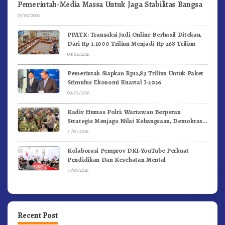
Pemerintah-Media Massa Untuk Jaga Stabilitas Bangsa
05/02/2026
PPATK: Transaksi Judi Online Berhasil Ditekan,
Dari Rp 1.1000 Triliun Menjadi Rp 268 Triliun
04/02/2026
Pemerintah Siapkan Rp12,83 Triliun Untuk Paket
Stimulus Ekonomi Kuartal I-2026
03/02/2026
Kadiv Humas Polri: Wartawan Berperan
Strategis Menjaga Nilai Kebangsaan, Demokrasi,
dan NKRI
31/01/2026
Kolaborasi Pemprov DKI-YouTube Perkuat
Pendidikan Dan Kesehatan Mental
31/01/2026
Recent Post