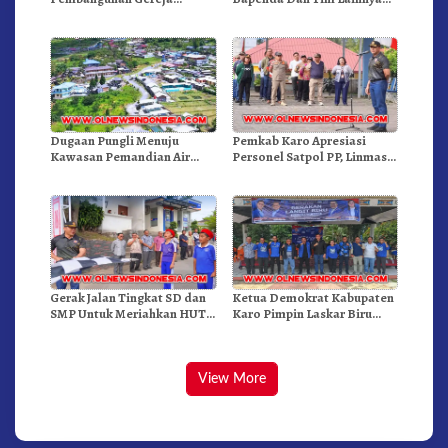
Inkulturatif GBKP Bukit
Gelar Oprasi Sadar Pajak
Klasis Barus Sibayak
Kenderaan
Dugaan Pungli Menuju
Pemkab Karo Apresiasi
Kawasan Pemandian Air
Personel Satpol PP, Linmas,
Panas Semangat Gunung –
Dan Pemadam Kebakaran
Doulu Foto Dan Videokan!
Gerak Jalan Tingkat SD dan
Ketua Demokrat Kabupaten
SMP Untuk Meriahkan HUT
Karo Pimpin Laskar Biru
RI Ke-81 Dibuka Sekda Karo
Bergerak.!
View More