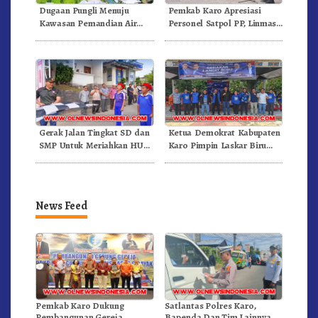
Dugaan Pungli Menuju
Pemkab Karo Apresiasi
Kawasan Pemandian Air
Personel Satpol PP, Linmas,
Panas Semangat Gunung –
Dan Pemadam Kebakaran
Doulu Foto Dan Videokan!
Gerak Jalan Tingkat SD dan
Ketua Demokrat Kabupaten
SMP Untuk Meriahkan HUT
Karo Pimpin Laskar Biru
RI Ke-81 Dibuka Sekda Karo
Bergerak.!
News Feed
Pemkab Karo Dukung
Satlantas Polres Karo,
Pembangunan Gereja
Bapenda Dan Tim Lainnya