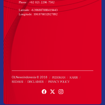
Phone : +62 021 2296 7582
Latitude: -6.396887888419443
Longitude: 106.976032927892
PEDOMAN
KARIR
OLNewsindonesia © 2018
REDAKSI
DISCLAIMER
PRIVACY POLICY