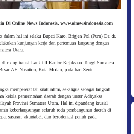
esia Di Online News Indonesia, www.olnewsindonesia.com
dalam hal ini selaku Bupati Karo, Brigjen Pol (Purn) Dr. dr.
elakukan kunjungan kerja dan pertemuan langsung dengan
matera Utara.
 di ruang transit Lantai II Kantor Kejaksaan Tinggi Sumatera
l Besar AH Nasution, Kota Medan, pada hari Senin
ngka mempererat tali silaturahmi, sekaligus sebagai langkah
 tata kelola pemerintahan daerah dengan unsur Adhyaksa
ayah Provinsi Sumatera Utara. Hal ini dipandang krusial
amin keberlangsungan seluruh roda pembangunan daerah di
epat sasaran, akuntabel, dan berorientasi penuh pada