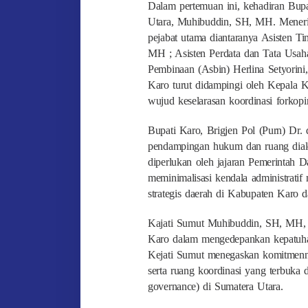
Dalam pertemuan ini, kehadiran Bupat
Utara, Muhibuddin, SH, MH. Menerima 
pejabat utama diantaranya Asisten T
MH ; Asisten Perdata dan Tata Usah
Pembinaan (Asbin) Herlina Setyorini
Karo turut didampingi oleh Kepala 
wujud keselarasan koordinasi forkopi
Bupati Karo, Brigjen Pol (Purn) Dr
pendampingan hukum dan ruang dialo
diperlukan oleh jajaran Pemerintah 
meminimalisasi kendala administrat
strategis daerah di Kabupaten Karo d
Kajati Sumut Muhibuddin, SH, MH, t
Karo dalam mengedepankan kepatuh
Kejati Sumut menegaskan komitmenny
serta ruang koordinasi yang terbuka
governance) di Sumatera Utara.