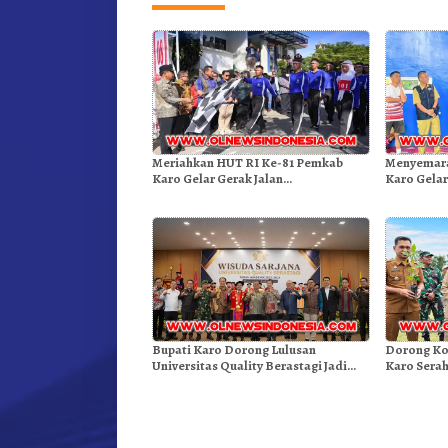
Meriahkan HUT RI Ke-81 Pemkab
Menyemara
Karo Gelar Gerak Jalan
Karo Gelar
Kemerdekaan.!
Bupati Karo Dorong Lulusan
Dorong Ko
Universitas Quality Berastagi Jadi
Karo Serah
Generasi Inovatif dan Berintegritas
Arabika