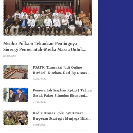
Menko Polkam Tekankan Pentingnya
Sinergi Pemerintah-Media Massa Untuk
Jaga Stabilitas Bangsa
05/02/2026
PPATK: Transaksi Judi Online
Berhasil Ditekan, Dari Rp 1.1000
Triliun Menjadi Rp 268 Triliun
04/02/2026
Pemerintah Siapkan Rp12,83 Triliun
Untuk Paket Stimulus Ekonomi
Kuartal I-2026
03/02/2026
Kadiv Humas Polri: Wartawan
Berperan Strategis Menjaga Nilai
Kebangsaan, Demokrasi, dan NKRI
31/01/2026