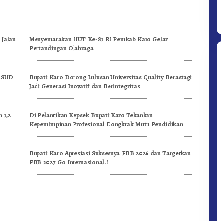
 Jalan
Menyemarakan HUT Ke-81 RI Pemkab Karo Gelar
Pertandingan Olahraga
 RSUD
Bupati Karo Dorong Lulusan Universitas Quality Berastagi
Jadi Generasi Inovatif dan Berintegritas
 1,2
Di Pelantikan Kepsek Bupati Karo Tekankan
Ditpolsatwa Baharkam Polri Tiba
Kepemimpinan Profesional Dongkrak Mutu Pendidikan
Di Myanmar, Siap Bantu Korban
Gempa Myanmar
n
Bupati Karo Apresiasi Suksesnya FBB 2026 dan Targetkan
FBB 2027 Go Internasional.!