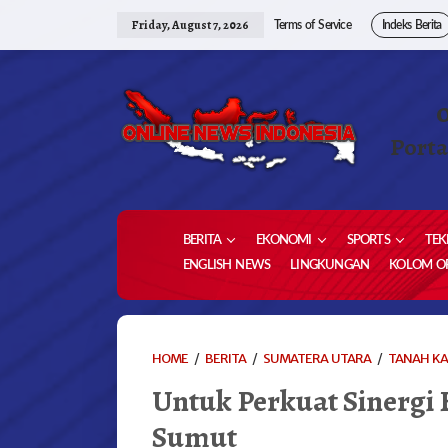
Skip
to
Friday, August 7, 2026
Terms of Service
Indeks Berita
content
Porta
BERITA
EKONOMI
SPORTS
TEK
ENGLISH NEWS
LINGKUNGAN
KOLOM OP
HOME
/
BERITA
/
SUMATERA UTARA
/
TANAH K
Untuk Perkuat Sinergi 
Sumut