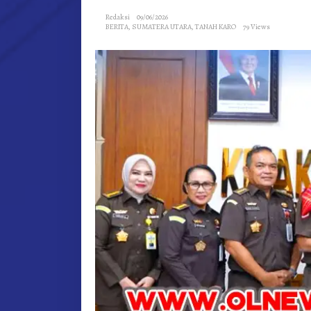
Redaksi
09/06/2026
BERITA
,
SUMATERA UTARA
,
TANAH KARO
79 Views