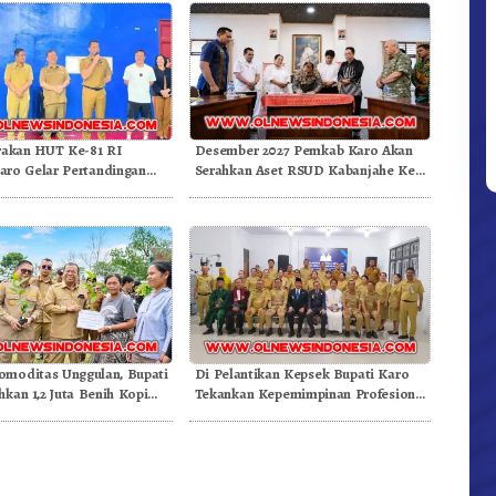
akan HUT Ke-81 RI
Desember 2027 Pemkab Karo Akan
ro Gelar Pertandingan
Serahkan Aset RSUD Kabanjahe Ke
Moderamen GBKP
moditas Unggulan, Bupati
Di Pelantikan Kepsek Bupati Karo
hkan 1,2 Juta Benih Kopi
Tekankan Kepemimpinan Profesional
Dongkrak Mutu Pendidikan