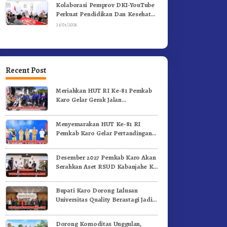
Kolaborasi Pemprov DKI-YouTube
Perkuat Pendidikan Dan Kesehatan
Mental
31/01/2026
Recent Post
Meriahkan HUT RI Ke-81 Pemkab
Karo Gelar Gerak Jalan
Kemerdekaan.!
Menyemarakan HUT Ke-81 RI
Pemkab Karo Gelar Pertandingan
Olahraga
Desember 2027 Pemkab Karo Akan
Serahkan Aset RSUD Kabanjahe Ke
Moderamen GBKP
Bupati Karo Dorong Lulusan
Universitas Quality Berastagi Jadi
Generasi Inovatif dan Berintegritas
Dorong Komoditas Unggulan,