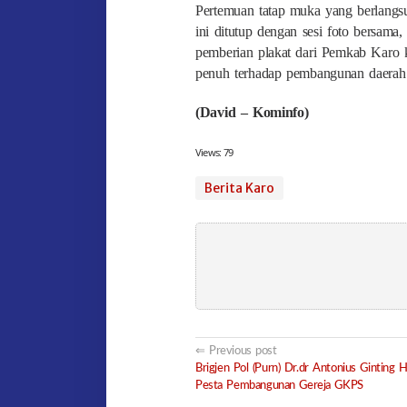
Pertemuan tatap muka yang berlangs
ini ditutup dengan sesi foto bersama,
pemberian plakat dari Pemkab Karo k
penuh terhadap pembangunan daerah
(David – Kominfo)
Views:
79
Berita Karo
Post
Previous post
Brigjen Pol (Purn) Dr.dr Antonius Ginting H
navigation
Pesta Pembangunan Gereja GKPS