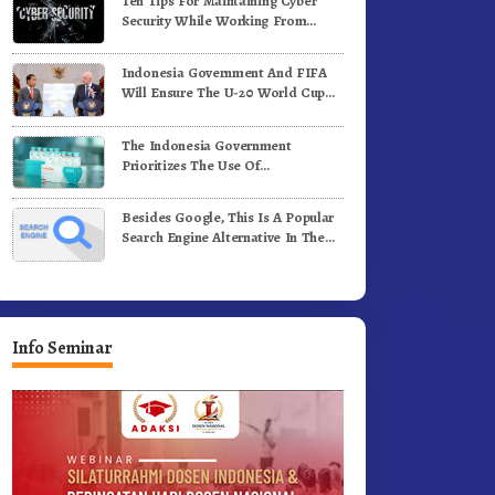
Ten Tips For Maintaining Cyber
Security While Working From
Outside The Office
Indonesia Government And FIFA
Will Ensure The U-20 World Cup
Runs Well And According To FIFA
Standards
The Indonesia Government
Prioritizes The Use Of
Domestically-Produced COVID-19
Vaccines
Besides Google, This Is A Popular
Search Engine Alternative In The
World
Info Seminar