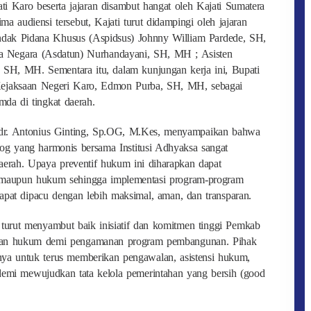
i Karo beserta jajaran disambut hangat oleh Kajati Sumatera
audiensi tersebut, Kajati turut didampingi oleh jajaran
indak Pidana Khusus (Aspidsus) Johnny William Pardede, SH,
a Negara (Asdatun) Nurhandayani, SH, MH ; Asisten
, SH, MH. Sementara itu, dalam kunjungan kerja ini, Bupati
Kejaksaan Negeri Karo, Edmon Purba, SH, MH, sebagai
mda di tingkat daerah.
. dr. Antonius Ginting, Sp.OG, M.Kes, menyampaikan bahwa
g yang harmonis bersama Institusi Adhyaksa sangat
Daerah. Upaya preventif hukum ini diharapkan dapat
if maupun hukum sehingga implementasi program-program
apat dipacu dengan lebih maksimal, aman, dan transparan.
urut menyambut baik inisiatif dan komitmen tinggi Pemkab
an hukum demi pengamanan program pembangunan. Pihak
a untuk terus memberikan pengawalan, asistensi hukum,
 demi mewujudkan tata kelola pemerintahan yang bersih (good