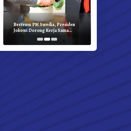
Bertemu PM Swedia, Presiden
Presiden Joko
Jokowi Dorong Kerja Sama
Bilateral Den
Pembangunan Hijau