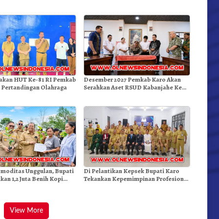
kan HUT Ke-81 RI Pemkab
Desember 2027 Pemkab Karo Akan
 Pertandingan Olahraga
Serahkan Aset RSUD Kabanjahe Ke
Moderamen GBKP
moditas Unggulan, Bupati
Di Pelantikan Kepsek Bupati Karo
kan 1,2 Juta Benih Kopi
Tekankan Kepemimpinan Profesional
Dongkrak Mutu Pendidikan
View More