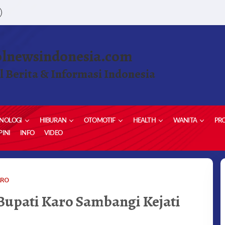
olnewsindonesia.com
l Berita & Informasi Indonesia
NOLOGI
HIBURAN
OTOMOTIF
HEALTH
WANITA
PRO
INI
INFO
VIDEO
UNTUK
ARO
PERKUAT
Bupati Karo Sambangi Kejati
SINERGI
BUPATI
KARO
SAMBANGI