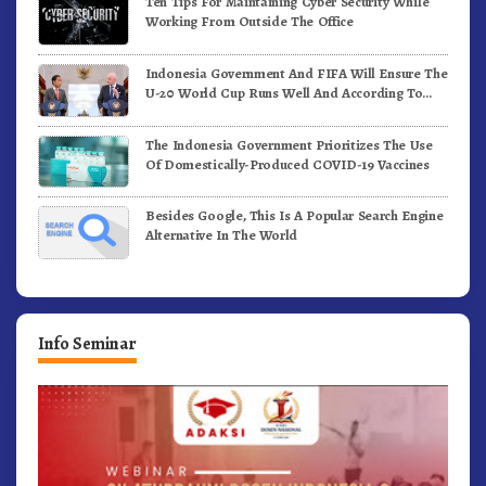
Ten Tips For Maintaining Cyber Security While
Working From Outside The Office
Indonesia Government And FIFA Will Ensure The
U-20 World Cup Runs Well And According To
FIFA Standards
The Indonesia Government Prioritizes The Use
Of Domestically-Produced COVID-19 Vaccines
Besides Google, This Is A Popular Search Engine
Alternative In The World
Info Seminar