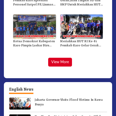
Pemkab Karo Apresiasi
Gerak Jalan Tingkat SD dan
Personel Satpol PP, Linmas,
SMP Untuk Meriahkan HUT
Dan Pemadam Kebakaran
RI Ke-81 Dibuka Sekda Karo
Ketua Demokrat Kabupaten
Meriahkan HUT RI Ke-81
Karo Pimpin Laskar Biru
Pemkab Karo Gelar Gerak
Bergerak.!
Jalan Kemerdekaan.!
View More
English News
Jakarta Governor Visits Flood Victims In Rawa
Buaya