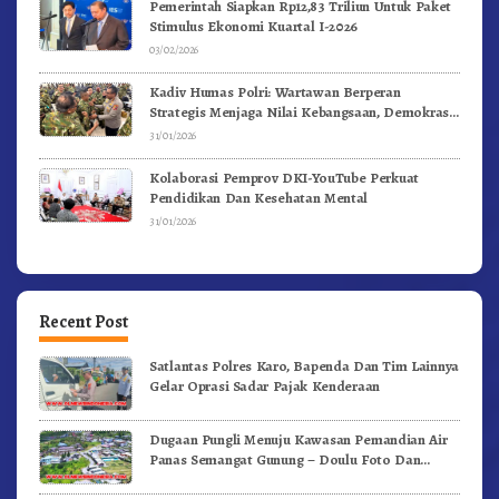
Pemerintah Siapkan Rp12,83 Triliun Untuk Paket
Stimulus Ekonomi Kuartal I-2026
03/02/2026
Kadiv Humas Polri: Wartawan Berperan
Strategis Menjaga Nilai Kebangsaan, Demokrasi,
dan NKRI
31/01/2026
Kolaborasi Pemprov DKI-YouTube Perkuat
Pendidikan Dan Kesehatan Mental
31/01/2026
Recent Post
Satlantas Polres Karo, Bapenda Dan Tim Lainnya
Gelar Oprasi Sadar Pajak Kenderaan
Dugaan Pungli Menuju Kawasan Pemandian Air
Panas Semangat Gunung – Doulu Foto Dan
Videokan!