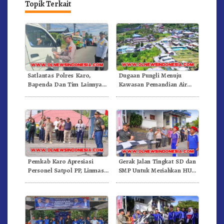
Topik Terkait
Satlantas Polres Karo,
Dugaan Pungli Menuju
Bapenda Dan Tim Lainnya
Kawasan Pemandian Air
Gelar Oprasi Sadar Pajak
Panas Semangat Gunung –
Kenderaan
Doulu Foto Dan Videokan!
Pemkab Karo Apresiasi
Gerak Jalan Tingkat SD dan
Personel Satpol PP, Linmas,
SMP Untuk Meriahkan HUT
Dan Pemadam Kebakaran
RI Ke-81 Dibuka Sekda Karo