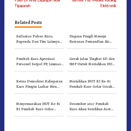
Polisi Di Area Lapangan Bola
Bimtek PBJ Melalui Katalog
Tigapanah
Elektronik
Related Posts
Satlantas Polres Karo,
Dugaan Pungli Menuju
Bapenda Dan Tim Lainnya
Kawasan Pemandian Air
Gelar Oprasi Sadar Pajak
Panas Semangat Gunung –
Kenderaan
Doulu Foto Dan Videokan!
Pemkab Karo Apresiasi
Gerak Jalan Tingkat SD dan
Personel Satpol PP, Linmas,
SMP Untuk Meriahkan HUT
Dan Pemadam Kebakaran
RI Ke-81 Dibuka Sekda Karo
Ketua Demokrat Kabupaten
Meriahkan HUT RI Ke-81
Karo Pimpin Laskar Biru
Pemkab Karo Gelar Gerak
Bergerak.!
Jalan Kemerdekaan.!
Menyemarakan HUT Ke-81
Desember 2027 Pemkab
RI Pemkab Karo Gelar
Karo Akan Serahkan Aset
Pertandingan Olahraga
RSUD Kabanjahe Ke
Moderamen GBKP