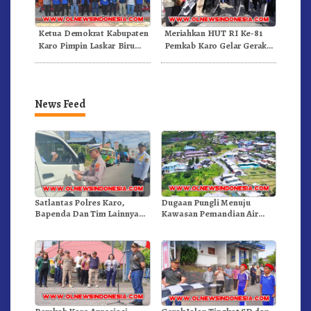
Ketua Demokrat Kabupaten
Meriahkan HUT RI Ke-81
Karo Pimpin Laskar Biru
Pemkab Karo Gelar Gerak
Bergerak.!
Jalan Kemerdekaan.!
News Feed
Satlantas Polres Karo,
Dugaan Pungli Menuju
Bapenda Dan Tim Lainnya
Kawasan Pemandian Air
Gelar Oprasi Sadar Pajak
Panas Semangat Gunung –
Kenderaan
Doulu Foto Dan Videokan!