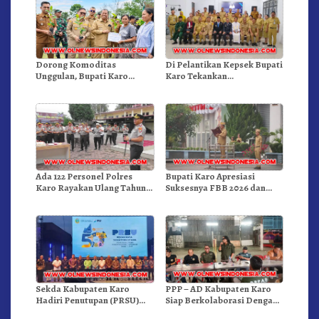
Dorong Komoditas
Di Pelantikan Kepsek Bupati
Unggulan, Bupati Karo
Karo Tekankan
Serahkan 1,2 Juta Benih Kopi
Kepemimpinan Profesional
Arabika
Dongkrak Mutu Pendidikan
Ada 122 Personel Polres
Bupati Karo Apresiasi
Karo Rayakan Ulang Tahun
Suksesnya FBB 2026 dan
Bersama
Targetkan FBB 2027 Go
Internasional.!
Sekda Kabupaten Karo
PPP – AD Kabupaten Karo
Hadiri Penutupan (PRSU)
Siap Berkolaborasi Dengan
Tahun 2026 Di Medan
Komunitas WEST Karo