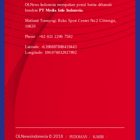
OLNews Indonesia merupakan portal berita dibawah
bendera
PT Media Info Indonesia.
Metland Transyogi Ruko Sport Center No.2 Cileungsi,
16820
Phone : +62 021 2296 7582
Latitude: -6.396887888419443
Longitude: 106.976032927892
PEDOMAN
KARIR
OLNewsindonesia © 2018