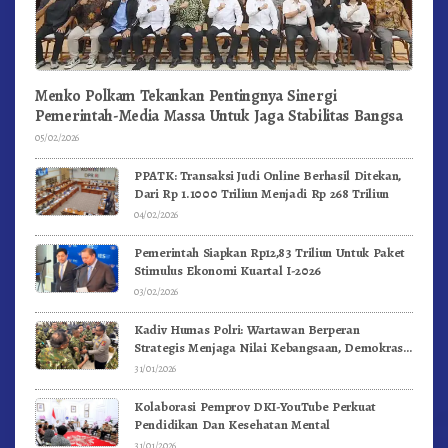
Menko Polkam Tekankan Pentingnya Sinergi
Pemerintah-Media Massa Untuk Jaga Stabilitas Bangsa
05/02/2026
PPATK: Transaksi Judi Online Berhasil Ditekan,
Dari Rp 1.1000 Triliun Menjadi Rp 268 Triliun
04/02/2026
Pemerintah Siapkan Rp12,83 Triliun Untuk Paket
Stimulus Ekonomi Kuartal I-2026
03/02/2026
Kadiv Humas Polri: Wartawan Berperan
Strategis Menjaga Nilai Kebangsaan, Demokrasi,
dan NKRI
31/01/2026
Kolaborasi Pemprov DKI-YouTube Perkuat
Pendidikan Dan Kesehatan Mental
31/01/2026