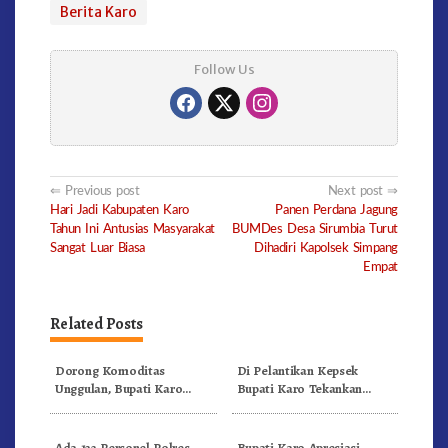
Berita Karo
Follow Us
Post
Previous post
Next post
Hari Jadi Kabupaten Karo
Panen Perdana Jagung
navigation
Tahun Ini Antusias Masyarakat
BUMDes Desa Sirumbia Turut
Sangat Luar Biasa
Dihadiri Kapolsek Simpang
Empat
Related Posts
Dorong Komoditas
Di Pelantikan Kepsek
Unggulan, Bupati Karo
Bupati Karo Tekankan
Serahkan 1,2 Juta Benih Kopi
Kepemimpinan Profesional
Arabika
Dongkrak Mutu Pendidikan
Ada 122 Personel Polres
Bupati Karo Apresiasi