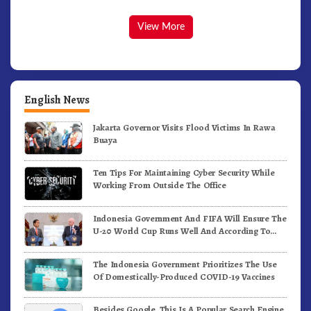
View More
English News
Jakarta Governor Visits Flood Victims In Rawa
Buaya
Ten Tips For Maintaining Cyber Security While
Working From Outside The Office
Indonesia Government And FIFA Will Ensure The
U-20 World Cup Runs Well And According To
FIFA Standards
The Indonesia Government Prioritizes The Use
Of Domestically-Produced COVID-19 Vaccines
Besides Google, This Is A Popular Search Engine