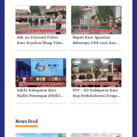
Arabika
Dongkrak Mutu Pendidikan
Ada 122 Personel Polres
Bupati Karo Apresiasi
Karo Rayakan Ulang Tahun
Suksesnya FBB 2026 dan
Bersama
Targetkan FBB 2027 Go
Internasional.!
Sekda Kabupaten Karo
PPP – AD Kabupaten Karo
Hadiri Penutupan (PRSU)
Siap Berkolaborasi Dengan
Tahun 2026 Di Medan
Komunitas WEST Karo
News Feed