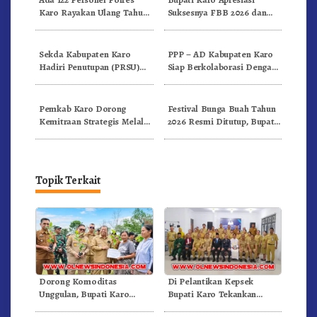
Karo Rayakan Ulang Tahun
Suksesnya FBB 2026 dan
Bersama
Targetkan FBB 2027 Go
Internasional.!
Sekda Kabupaten Karo
PPP – AD Kabupaten Karo
Hadiri Penutupan (PRSU)
Siap Berkolaborasi Dengan
Tahun 2026 Di Medan
Komunitas WEST Karo
Pemkab Karo Dorong
Festival Bunga Buah Tahun
Kemitraan Strategis Melalui
2026 Resmi Ditutup, Bupati
Business Matching Festival
Karo Tegaskan Momentum
Bunga Buah 2026
Perkuat Pariwisata
Topik Terkait
Dorong Komoditas
Di Pelantikan Kepsek
Unggulan, Bupati Karo
Bupati Karo Tekankan
Serahkan 1,2 Juta Benih Kopi
Kepemimpinan Profesional