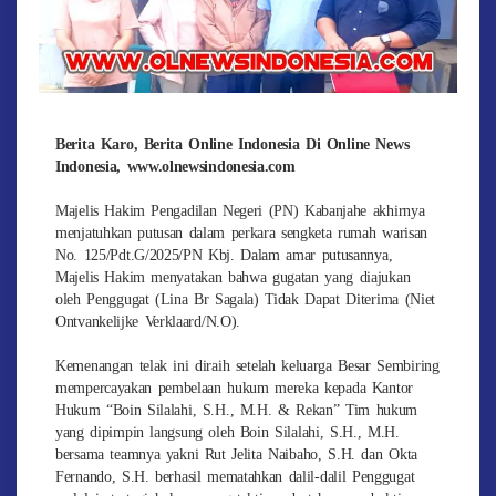
Berita Karo, Berita Online Indonesia Di Online News
Indonesia, www.olnewsindonesia.com
Majelis Hakim Pengadilan Negeri (PN) Kabanjahe akhirnya
menjatuhkan putusan dalam perkara sengketa rumah warisan
No. 125/Pdt.G/2025/PN Kbj. Dalam amar putusannya,
Majelis Hakim menyatakan bahwa gugatan yang diajukan
oleh Penggugat (Lina Br Sagala) Tidak Dapat Diterima (Niet
Ontvankelijke Verklaard/N.O).
Kemenangan telak ini diraih setelah keluarga Besar Sembiring
mempercayakan pembelaan hukum mereka kepada Kantor
Hukum “Boin Silalahi, S.H., M.H. & Rekan” Tim hukum
yang dipimpin langsung oleh Boin Silalahi, S.H., M.H.
bersama teamnya yakni Rut Jelita Naibaho, S.H. dan Okta
Fernando, S.H. berhasil mematahkan dalil-dalil Penggugat