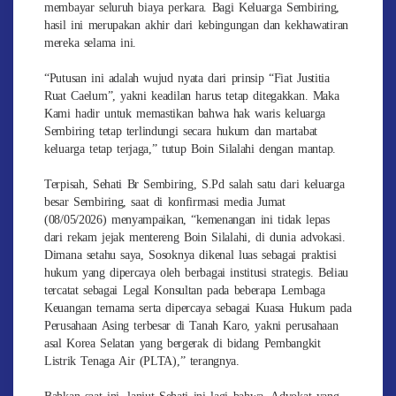
membayar seluruh biaya perkara. Bagi Keluarga Sembiring,
hasil ini merupakan akhir dari kebingungan dan kekhawatiran
mereka selama ini.
“Putusan ini adalah wujud nyata dari prinsip “Fiat Justitia
Ruat Caelum”, yakni keadilan harus tetap ditegakkan. Maka
Kami hadir untuk memastikan bahwa hak waris keluarga
Sembiring tetap terlindungi secara hukum dan martabat
keluarga tetap terjaga,” tutup Boin Silalahi dengan mantap.
Terpisah, Sehati Br Sembiring, S.Pd salah satu dari keluarga
besar Sembiring, saat di konfirmasi media Jumat
(08/05/2026) menyampaikan, “kemenangan ini tidak lepas
dari rekam jejak mentereng Boin Silalahi, di dunia advokasi.
Dimana setahu saya, Sosoknya dikenal luas sebagai praktisi
hukum yang dipercaya oleh berbagai institusi strategis. Beliau
tercatat sebagai Legal Konsultan pada beberapa Lembaga
Keuangan ternama serta dipercaya sebagai Kuasa Hukum pada
Perusahaan Asing terbesar di Tanah Karo, yakni perusahaan
asal Korea Selatan yang bergerak di bidang Pembangkit
Listrik Tenaga Air (PLTA),” terangnya.
Bahkan saat ini, lanjut Sehati ini lagi bahwa, Advokat yang