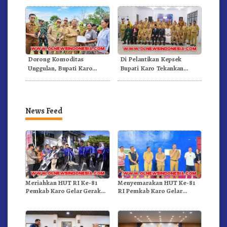
Dorong Komoditas
Di Pelantikan Kepsek
Unggulan, Bupati Karo
Bupati Karo Tekankan
Serahkan 1,2 Juta Benih Kopi
Kepemimpinan Profesional
Arabika
Dongkrak Mutu Pendidikan
News Feed
Meriahkan HUT RI Ke-81
Menyemarakan HUT Ke-81
Pemkab Karo Gelar Gerak
RI Pemkab Karo Gelar
Jalan Kemerdekaan.!
Pertandingan Olahraga