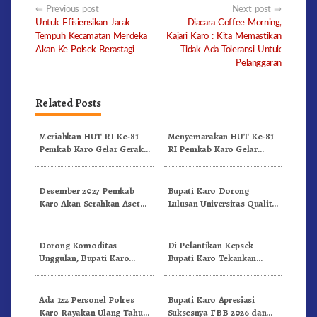
Post
Previous post
Next post
Untuk Efisiensikan Jarak
Diacara Coffee Morning,
navigation
Tempuh Kecamatan Merdeka
Kajari Karo : Kita Memastikan
Akan Ke Polsek Berastagi
Tidak Ada Toleransi Untuk
Pelanggaran
Related Posts
Meriahkan HUT RI Ke-81
Menyemarakan HUT Ke-81
Pemkab Karo Gelar Gerak
RI Pemkab Karo Gelar
Jalan Kemerdekaan.!
Pertandingan Olahraga
Desember 2027 Pemkab
Bupati Karo Dorong
Karo Akan Serahkan Aset
Lulusan Universitas Quality
RSUD Kabanjahe Ke
Berastagi Jadi Generasi
Moderamen GBKP
Inovatif dan Berintegritas
Dorong Komoditas
Di Pelantikan Kepsek
Unggulan, Bupati Karo
Bupati Karo Tekankan
Serahkan 1,2 Juta Benih Kopi
Kepemimpinan Profesional
Arabika
Dongkrak Mutu Pendidikan
Ada 122 Personel Polres
Bupati Karo Apresiasi
Karo Rayakan Ulang Tahun
Suksesnya FBB 2026 dan