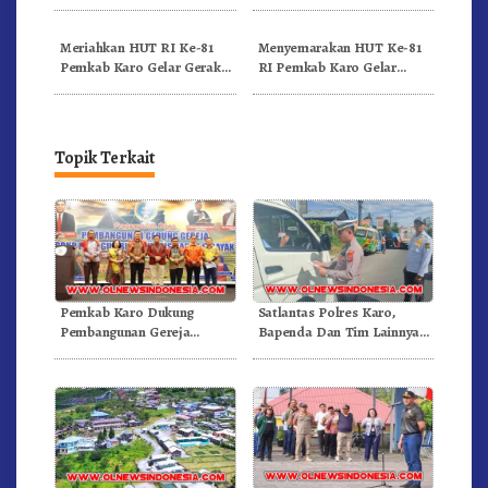
RI Ke-81 Dibuka Sekda Karo
Bergerak.!
Meriahkan HUT RI Ke-81
Menyemarakan HUT Ke-81
Pemkab Karo Gelar Gerak
RI Pemkab Karo Gelar
Jalan Kemerdekaan.!
Pertandingan Olahraga
Topik Terkait
Pemkab Karo Dukung
Satlantas Polres Karo,
Pembangunan Gereja
Bapenda Dan Tim Lainnya
Inkulturatif GBKP Bukit
Gelar Oprasi Sadar Pajak
Klasis Barus Sibayak
Kenderaan