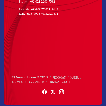
Phone : +62 021 2296 7582
Latitude: -6.396887888419443
Longitude: 106.976032927892
PEDOMAN
KARIR
OLNewsindonesia © 2018
REDAKSI
DISCLAIMER
PRIVACY POLICY