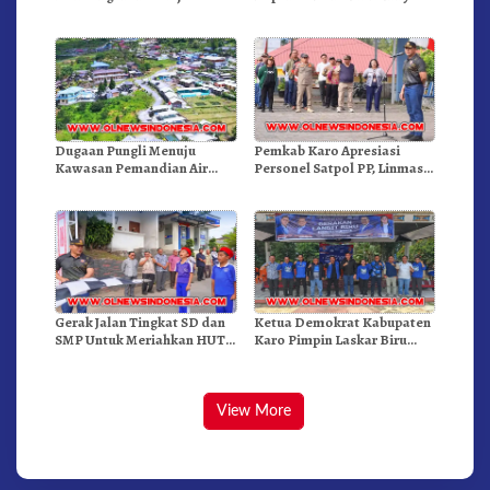
Inkulturatif GBKP Bukit
Gelar Oprasi Sadar Pajak
Klasis Barus Sibayak
Kenderaan
Dugaan Pungli Menuju
Pemkab Karo Apresiasi
Kawasan Pemandian Air
Personel Satpol PP, Linmas,
Panas Semangat Gunung –
Dan Pemadam Kebakaran
Doulu Foto Dan Videokan!
Gerak Jalan Tingkat SD dan
Ketua Demokrat Kabupaten
SMP Untuk Meriahkan HUT
Karo Pimpin Laskar Biru
RI Ke-81 Dibuka Sekda Karo
Bergerak.!
View More