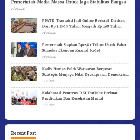
Pemerintah-Media Massa Untuk Jaga Stabilitas Bangsa
05/02/2026
PPATK: Transaksi Judi Online Berhasil Ditekan,
Dari Rp 1.1000 Triliun Menjadi Rp 268 Triliun
04/02/2026
Pemerintah Siapkan Rp12,83 Triliun Untuk Paket
Stimulus Ekonomi Kuartal I-2026
03/02/2026
Kadiv Humas Polri: Wartawan Berperan
Strategis Menjaga Nilai Kebangsaan, Demokrasi,
dan NKRI
31/01/2026
Kolaborasi Pemprov DKI-YouTube Perkuat
Pendidikan Dan Kesehatan Mental
31/01/2026
Recent Post