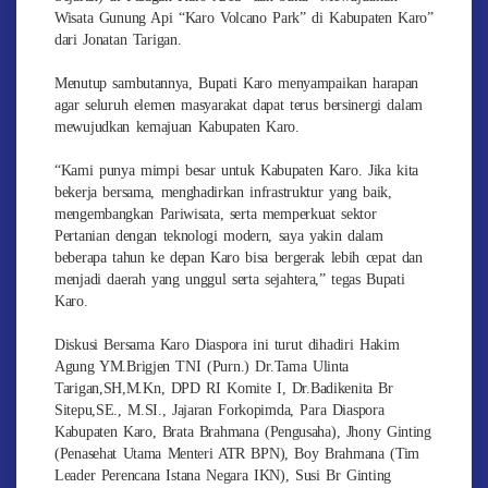
Wisata Gunung Api “Karo Volcano Park” di Kabupaten Karo”
dari Jonatan Tarigan.
Menutup sambutannya, Bupati Karo menyampaikan harapan
agar seluruh elemen masyarakat dapat terus bersinergi dalam
mewujudkan kemajuan Kabupaten Karo.
“Kami punya mimpi besar untuk Kabupaten Karo. Jika kita
bekerja bersama, menghadirkan infrastruktur yang baik,
mengembangkan Pariwisata, serta memperkuat sektor
Pertanian dengan teknologi modern, saya yakin dalam
beberapa tahun ke depan Karo bisa bergerak lebih cepat dan
menjadi daerah yang unggul serta sejahtera,” tegas Bupati
Karo.
Diskusi Bersama Karo Diaspora ini turut dihadiri Hakim
Agung YM.Brigjen TNI (Purn.) Dr.Tama Ulinta
Tarigan,SH,M.Kn, DPD RI Komite I, Dr.Badikenita Br
Sitepu,SE., M.SI., Jajaran Forkopimda, Para Diaspora
Kabupaten Karo, Brata Brahmana (Pengusaha), Jhony Ginting
(Penasehat Utama Menteri ATR BPN), Boy Brahmana (Tim
Leader Perencana Istana Negara IKN), Susi Br Ginting