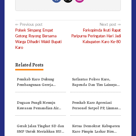
Post
Previous post
Next post
Polsek Simpang Empat
Forkopimda Ikuti Rapat
navigation
Gotong Royong Bersama
Paripurna Peringatan Hari Jadi
Warga Dihadiri Wakil Bupati
Kabupaten Karo Ke-80
Karo
Related Posts
Pemkab Karo Dukung
Satlantas Polres Karo,
Pembangunan Gereja
Bapenda Dan Tim Lainnya
Inkulturatif GBKP Bukit
Gelar Oprasi Sadar Pajak
Klasis Barus Sibayak
Kenderaan
Dugaan Pungli Menuju
Pemkab Karo Apresiasi
Kawasan Pemandian Air
Personel Satpol PP, Linmas,
Panas Semangat Gunung –
Dan Pemadam Kebakaran
Doulu Foto Dan Videokan!
Gerak Jalan Tingkat SD dan
Ketua Demokrat Kabupaten
SMP Untuk Meriahkan HUT
Karo Pimpin Laskar Biru