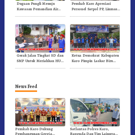
Dugaan Pungli Menuju
Pemkab Karo Apresiasi
Kawasan Pemandian Air
Personel Satpol PP, Linmas,
Panas Semangat Gunung –
Dan Pemadam Kebakaran
Doulu Foto Dan Videokan!
Gerak Jalan Tingkat SD dan
Ketua Demokrat Kabupaten
SMP Untuk Meriahkan HUT
Karo Pimpin Laskar Biru
RI Ke-81 Dibuka Sekda Karo
Bergerak.!
News Feed
Pemkab Karo Dukung
Satlantas Polres Karo,
Pembangunan Gereja
Bapenda Dan Tim Lainnya