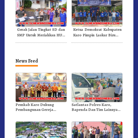
Gerak Jalan Tingkat SD dan
Ketua Demokrat Kabupaten
SMP Untuk Meriahkan HUT
Karo Pimpin Laskar Biru
RI Ke-81 Dibuka Sekda Karo
Bergerak.!
News Feed
Pemkab Karo Dukung
Satlantas Polres Karo,
Pembangunan Gereja
Bapenda Dan Tim Lainnya
Inkulturatif GBKP Bukit
Gelar Oprasi Sadar Pajak
Klasis Barus Sibayak
Kenderaan