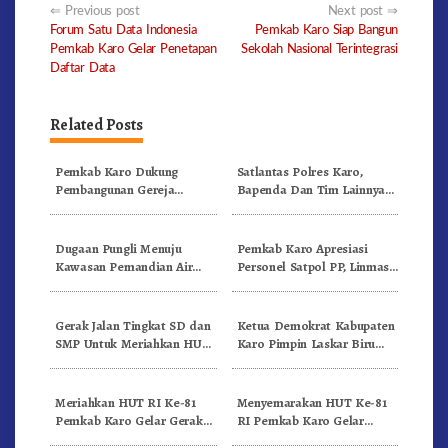
Post
Previous post
Next post
Forum Satu Data Indonesia
Pemkab Karo Siap Bangun
navigation
Pemkab Karo Gelar Penetapan
Sekolah Nasional Terintegrasi
Daftar Data
Related Posts
Pemkab Karo Dukung
Satlantas Polres Karo,
Pembangunan Gereja
Bapenda Dan Tim Lainnya
Inkulturatif GBKP Bukit
Gelar Oprasi Sadar Pajak
Klasis Barus Sibayak
Kenderaan
Dugaan Pungli Menuju
Pemkab Karo Apresiasi
Kawasan Pemandian Air
Personel Satpol PP, Linmas,
Panas Semangat Gunung –
Dan Pemadam Kebakaran
Doulu Foto Dan Videokan!
Gerak Jalan Tingkat SD dan
Ketua Demokrat Kabupaten
SMP Untuk Meriahkan HUT
Karo Pimpin Laskar Biru
RI Ke-81 Dibuka Sekda Karo
Bergerak.!
Meriahkan HUT RI Ke-81
Menyemarakan HUT Ke-81
Pemkab Karo Gelar Gerak
RI Pemkab Karo Gelar
Jalan Kemerdekaan.!
Pertandingan Olahraga