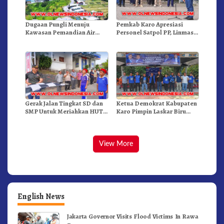
Dugaan Pungli Menuju
Pemkab Karo Apresiasi
Kawasan Pemandian Air
Personel Satpol PP, Linmas,
Panas Semangat Gunung –
Dan Pemadam Kebakaran
Doulu Foto Dan Videokan!
Gerak Jalan Tingkat SD dan
Ketua Demokrat Kabupaten
SMP Untuk Meriahkan HUT
Karo Pimpin Laskar Biru
RI Ke-81 Dibuka Sekda Karo
Bergerak.!
View More
English News
Jakarta Governor Visits Flood Victims In Rawa