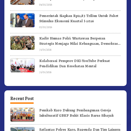
04/02/2026
Pemerintah Siapkan Rp12,83 Triliun Untuk Paket
Stimulus Ekonomi Kuartal I-2026
03/02/2026
Kadiv Humas Polri: Wartawan Berperan
Strategis Menjaga Nilai Kebangsaan, Demokrasi,
dan NKRI
31/01/2026
Kolaborasi Pemprov DKI-YouTube Perkuat
Pendidikan Dan Kesehatan Mental
31/01/2026
Recent Post
Pemkab Karo Dukung Pembangunan Gereja
Inkulturatif GBKP Bukit Klasis Barus Sibayak
Satlantas Polres Karo, Bapenda Dan Tim Lainnya