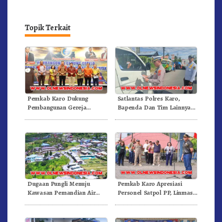
Topik Terkait
Pemkab Karo Dukung
Satlantas Polres Karo,
Pembangunan Gereja
Bapenda Dan Tim Lainnya
Inkulturatif GBKP Bukit
Gelar Oprasi Sadar Pajak
Klasis Barus Sibayak
Kenderaan
Dugaan Pungli Menuju
Pemkab Karo Apresiasi
Kawasan Pemandian Air
Personel Satpol PP, Linmas,
Panas Semangat Gunung –
Dan Pemadam Kebakaran
Doulu Foto Dan Videokan!