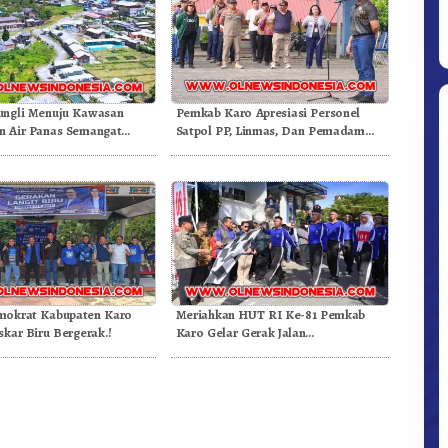
ungli Menuju Kawasan
Pemkab Karo Apresiasi Personel
 Air Panas Semangat
Satpol PP, Linmas, Dan Pemadam
Doulu Foto Dan Videokan!
Kebakaran
Ditpolsatwa Baharkam Polri Tiba
Di Myanmar, Siap Bantu Korban
Gempa Myanmar
mokrat Kabupaten Karo
Meriahkan HUT RI Ke-81 Pemkab
skar Biru Bergerak.!
Karo Gelar Gerak Jalan
Kemerdekaan.!