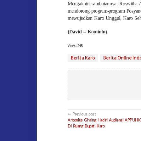
Mengakhiri sambutannya, Roswitha 
mendorong program-program Posyan
mewujudkan Karo Unggul, Karo Seha
(David – Kominfo)
Views:
245
Berita Karo
Berita Online Ind
Post
Previous post
Antonius Ginting Hadiri Audiensi APPU
navigation
Di Ruang Bupati Karo