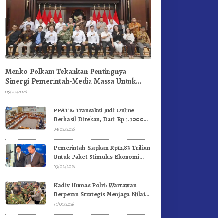
Menko Polkam Tekankan Pentingnya
Sinergi Pemerintah-Media Massa Untuk
Jaga Stabilitas Bangsa
05/02/2026
PPATK: Transaksi Judi Online
Berhasil Ditekan, Dari Rp 1.1000
Triliun Menjadi Rp 268 Triliun
04/02/2026
Pemerintah Siapkan Rp12,83 Triliun
Untuk Paket Stimulus Ekonomi
Kuartal I-2026
03/02/2026
Kadiv Humas Polri: Wartawan
Berperan Strategis Menjaga Nilai
Kebangsaan, Demokrasi, dan NKRI
31/01/2026