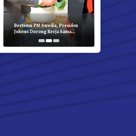
Bertemu PM Swedia, Presiden
Presiden Joko
Jokowi Dorong Kerja Sama
Bilateral Den
Pembangunan Hijau