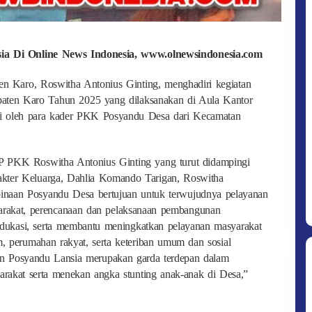
esia Di Online News Indonesia, www.olnewsindonesia.com
 Karo, Roswitha Antonius Ginting, menghadiri kegiatan
ten Karo Tahun 2025 yang dilaksanakan di Aula Kantor
uti oleh para kader PKK Posyandu Desa dari Kecamatan
P PKK Roswitha Antonius Ginting yang turut didampingi
kter Keluarga, Dahlia Komando Tarigan, Roswitha
aan Posyandu Desa bertujuan untuk terwujudnya pelayanan
arakat, perencanaan dan pelaksanaan pembangunan
 edukasi, serta membantu meningkatkan pelayanan masyarakat
, perumahan rakyat, serta keteriban umum dan sosial
n Posyandu Lansia merupakan garda terdepan dalam
arakat serta menekan angka stunting anak-anak di Desa,”