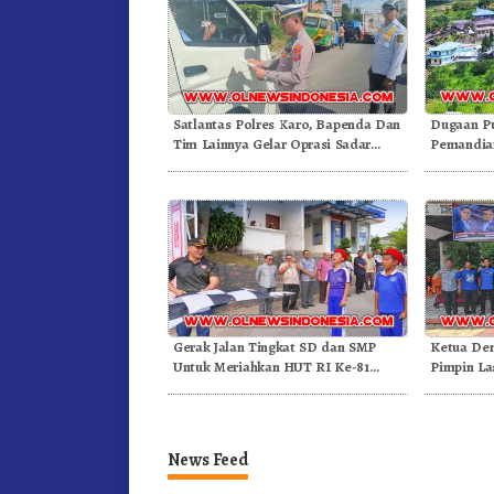
Satlantas Polres Karo, Bapenda Dan
Dugaan P
Tim Lainnya Gelar Oprasi Sadar
Pemandian
Pajak Kenderaan
Gunung – 
Gerak Jalan Tingkat SD dan SMP
Ketua De
Untuk Meriahkan HUT RI Ke-81
Pimpin La
Dibuka Sekda Karo
News Feed