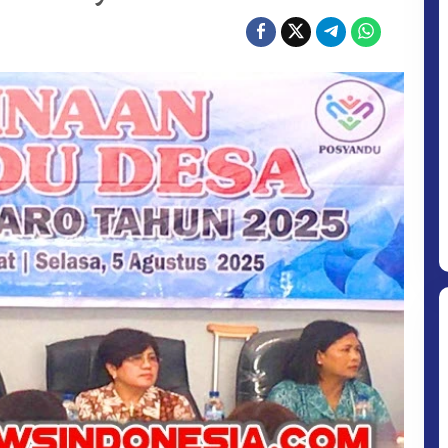
KETUA
BIDANG
I
HADIRI
PEMBINAAN
POSYANDU
DESA