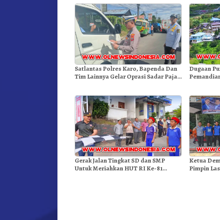
Satlantas Polres Karo, Bapenda Dan
Dugaan Pu
Tim Lainnya Gelar Oprasi Sadar Pajak
Pemandian
Kenderaan
Gunung – 
Gerak Jalan Tingkat SD dan SMP
Ketua Dem
Untuk Meriahkan HUT RI Ke-81
Pimpin Las
Dibuka Sekda Karo