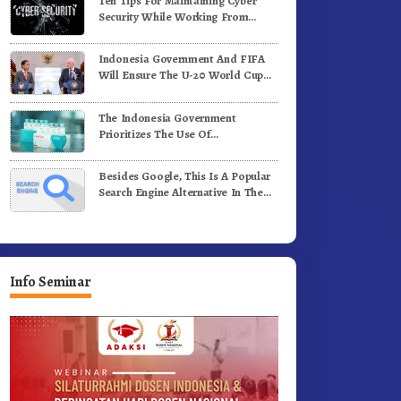
Ten Tips For Maintaining Cyber
Security While Working From
Outside The Office
Indonesia Government And FIFA
Will Ensure The U-20 World Cup
Runs Well And According To FIFA
Standards
The Indonesia Government
Prioritizes The Use Of
Domestically-Produced COVID-19
Vaccines
Besides Google, This Is A Popular
Search Engine Alternative In The
World
Info Seminar