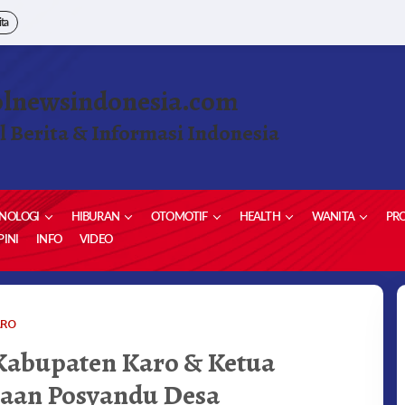
ita
olnewsindonesia.com
l Berita & Informasi Indonesia
NOLOGI
HIBURAN
OTOMOTIF
HEALTH
WANITA
PRO
INI
INFO
VIDEO
KETUA
ARO
PENGGERAK
Kabupaten Karo & Ketua
PKK
KABUPATEN
naan Posyandu Desa
KARO
&