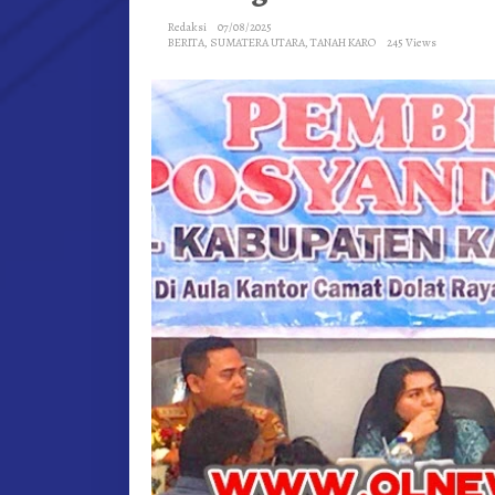
Redaksi
07/08/2025
BERITA
,
SUMATERA UTARA
,
TANAH KARO
245 Views