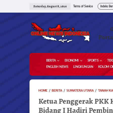
Skip
to
Saturday, August 8, 2026
Terms of Service
Indeks Ber
content
Porta
BERITA
EKONOMI
SPORTS
TEK
ENGLISH NEWS
LINGKUNGAN
KOLOM OP
HOME
/
BERITA
/
SUMATERA UTARA
/
TANAH K
Ketua Penggerak PKK 
Bidang I Hadiri Pembi