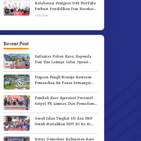
Kolaborasi Pemprov DKI-YouTube
Perkuat Pendidikan Dan Kesehatan
Mental
31/01/2026
Recent Post
Satlantas Polres Karo, Bapenda
Dan Tim Lainnya Gelar Oprasi
Sadar Pajak Kenderaan
Dugaan Pungli Menuju Kawasan
Pemandian Air Panas Semangat
Gunung – Doulu Foto Dan
Videokan!
Pemkab Karo Apresiasi Personel
Satpol PP, Linmas, Dan Pemadam
Kebakaran
Gerak Jalan Tingkat SD dan SMP
Untuk Meriahkan HUT RI Ke-81
Dibuka Sekda Karo
Ketua Demokrat Kabupaten Karo