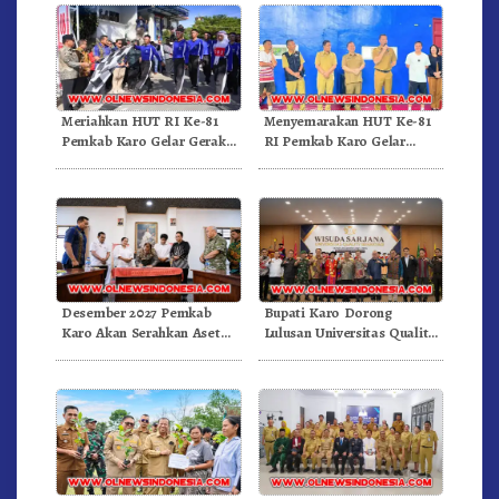
Meriahkan HUT RI Ke-81
Menyemarakan HUT Ke-81
Pemkab Karo Gelar Gerak
RI Pemkab Karo Gelar
Jalan Kemerdekaan.!
Pertandingan Olahraga
Desember 2027 Pemkab
Bupati Karo Dorong
Karo Akan Serahkan Aset
Lulusan Universitas Quality
RSUD Kabanjahe Ke
Berastagi Jadi Generasi
Moderamen GBKP
Inovatif dan Berintegritas