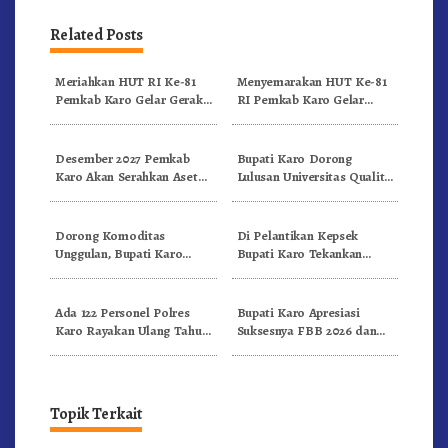
Related Posts
Meriahkan HUT RI Ke-81
Menyemarakan HUT Ke-81
Pemkab Karo Gelar Gerak
RI Pemkab Karo Gelar
Jalan Kemerdekaan.!
Pertandingan Olahraga
Desember 2027 Pemkab
Bupati Karo Dorong
Karo Akan Serahkan Aset
Lulusan Universitas Quality
RSUD Kabanjahe Ke
Berastagi Jadi Generasi
Moderamen GBKP
Inovatif dan Berintegritas
Dorong Komoditas
Di Pelantikan Kepsek
Unggulan, Bupati Karo
Bupati Karo Tekankan
Serahkan 1,2 Juta Benih Kopi
Kepemimpinan Profesional
Arabika
Dongkrak Mutu Pendidikan
Ada 122 Personel Polres
Bupati Karo Apresiasi
Karo Rayakan Ulang Tahun
Suksesnya FBB 2026 dan
Bersama
Targetkan FBB 2027 Go
Internasional.!
Topik Terkait