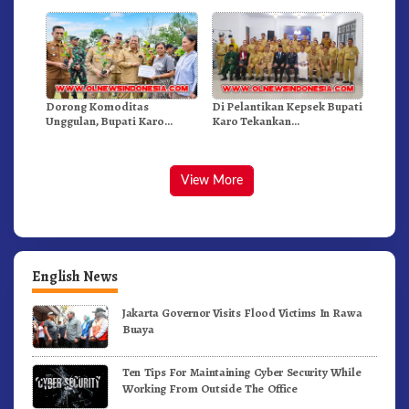
Moderamen GBKP
Inovatif dan Berintegritas
Dorong Komoditas
Di Pelantikan Kepsek Bupati
Unggulan, Bupati Karo
Karo Tekankan
Serahkan 1,2 Juta Benih Kopi
Kepemimpinan Profesional
Arabika
Dongkrak Mutu Pendidikan
View More
English News
Jakarta Governor Visits Flood Victims In Rawa
Buaya
Ten Tips For Maintaining Cyber Security While
Working From Outside The Office