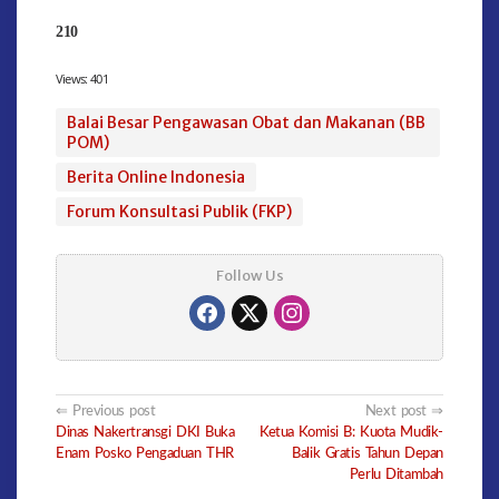
210
Views:
401
Balai Besar Pengawasan Obat dan Makanan (BB
POM)
Berita Online Indonesia
Forum Konsultasi Publik (FKP)
Follow Us
Post
Previous post
Next post
Dinas Nakertransgi DKI Buka
Ketua Komisi B: Kuota Mudik-
navigation
Enam Posko Pengaduan THR
Balik Gratis Tahun Depan
Perlu Ditambah