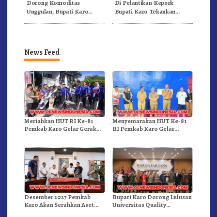
Dorong Komoditas
Di Pelantikan Kepsek
Unggulan, Bupati Karo
Bupati Karo Tekankan
Serahkan 1,2 Juta Benih Kopi
Kepemimpinan Profesional
Arabika
Dongkrak Mutu Pendidikan
News Feed
Meriahkan HUT RI Ke-81
Menyemarakan HUT Ke-81
Pemkab Karo Gelar Gerak
RI Pemkab Karo Gelar
Jalan Kemerdekaan.!
Pertandingan Olahraga
Desember 2027 Pemkab
Bupati Karo Dorong Lulusan
Karo Akan Serahkan Aset
Universitas Quality
RSUD Kabanjahe Ke
Berastagi Jadi Generasi