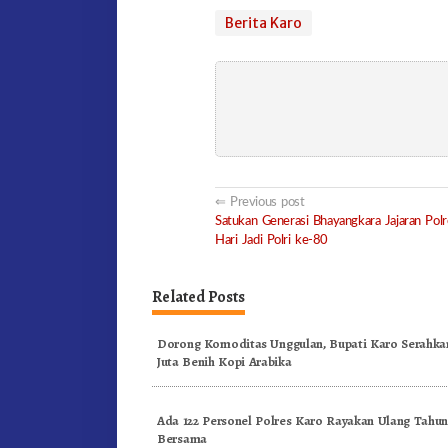
Berita Karo
Post
Previous post
Satukan Generasi Bhayangkara Jajaran Pol
navigation
Hari Jadi Polri ke-80
Related Posts
Dorong Komoditas Unggulan, Bupati Karo Serahkan
Juta Benih Kopi Arabika
Ada 122 Personel Polres Karo Rayakan Ulang Tahu
Bersama