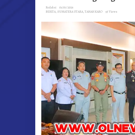
Redaksi
01/07/2026
BERITA
,
SUMATERA UTARA
,
TANAH KARO
95 Views