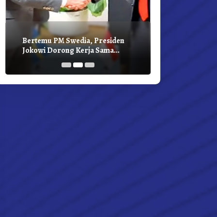
Bertemu PM Swedia, Presiden
Presiden Joko
Jokowi Dorong Kerja Sama
Bilateral Den
Pembangunan Hijau