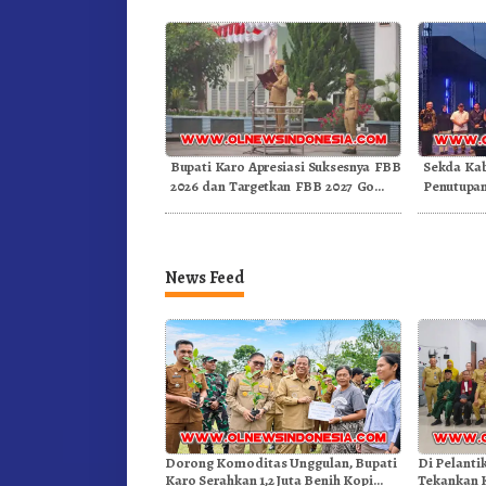
Bupati Karo Apresiasi Suksesnya FBB
Sekda Kab
2026 dan Targetkan FBB 2027 Go
Penutupan
Internasional.!
Medan
News Feed
Dorong Komoditas Unggulan, Bupati
Di Pelanti
Karo Serahkan 1,2 Juta Benih Kopi
Tekankan 