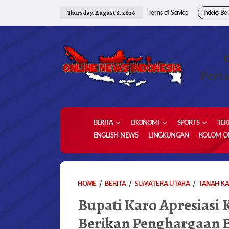
Skip
to
Thursday, August 6, 2026
Terms of Service
Indeks Ber
content
Porta
BERITA
EKONOMI
SPORTS
TEK
ENGLISH NEWS
LINGKUNGAN
KOLOM OP
HOME
/
BERITA
/
SUMATERA UTARA
/
TANAH K
Bupati Karo Apresiasi 
Berikan Penghargaan Ba