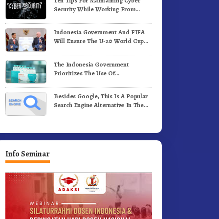
Ten Tips For Maintaining Cyber
Security While Working From
Outside The Office
Indonesia Government And FIFA
Will Ensure The U-20 World Cup
Runs Well And According To FIFA
Standards
The Indonesia Government
Prioritizes The Use Of
Domestically-Produced COVID-19
Vaccines
Besides Google, This Is A Popular
Search Engine Alternative In The
World
Info Seminar