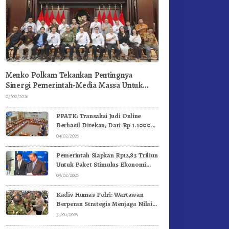
Menko Polkam Tekankan Pentingnya
Sinergi Pemerintah-Media Massa Untuk
Jaga Stabilitas Bangsa
05/02/2026
PPATK: Transaksi Judi Online
Berhasil Ditekan, Dari Rp 1.1000
Triliun Menjadi Rp 268 Triliun
04/02/2026
Pemerintah Siapkan Rp12,83 Triliun
Untuk Paket Stimulus Ekonomi
Kuartal I-2026
03/02/2026
Kadiv Humas Polri: Wartawan
Berperan Strategis Menjaga Nilai
Kebangsaan, Demokrasi, dan NKRI
31/01/2026