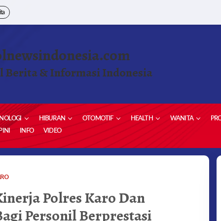
ita
olnewsindonesia.com
l Berita & Informasi Indonesia
NOLOGI
HIBURAN
OTOMOTIF
HEALTH
WANITA
PRO
INI
INFO
VIDEO
BUPATI
ARO
KARO
Kinerja Polres Karo Dan
APRESIASI
KINERJA
gi Personil Berprestasi
POLRES
KARO