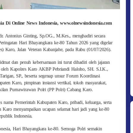
esia Di Online News Indonesia, www.olnewsindonesia.com
dr. Antonius Ginting, Sp.OG., M.Kes., menghadiri secara
eringatan Hari Bhayangkara ke-80 Tahun 2026 yang digelar
s) Karo, Jalan Veteran Kabanjahe, pada Rabu (01/07/2026).
dmat dan penuh kebersamaan ini turut dihadiri oleh jajaran
 oleh Kapolres Karo AKBP Pebriandi Haloho, SH. S.I.K.,
arigan, SP., beserta segenap unsur Forum Koordinasi
ten Karo, pimpinan instansi vertikal, tokoh masyarakat,
akilan Purnawirawan Polri (PP Polri) Cabang Karo.
s nama Pemerintah Kabupaten Karo, pribadi, keluarga, serta
en Karo menyampaikan ucapan selamat hari jadi yang ke-80
publik Indonesia.
onesia, Hari Bhayangkara ke-80. Semoga Polri semakin