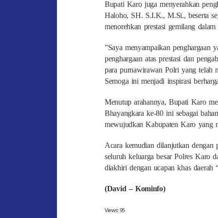
Bupati Karo juga menyerahkan peng
Haloho, SH. S.I.K., M.Si., beserta s
menorehkan prestasi gemilang dalam 
​”Saya menyampaikan penghargaan yan
penghargaan atas prestasi dan penga
para purnawirawan Polri yang telah 
Semoga ini menjadi inspirasi berharg
​Menutup arahannya, Bupati Karo m
Bhayangkara ke-80 ini sebagai baha
mewujudkan Kabupaten Karo yang mod
​Acara kemudian dilanjutkan dengan
seluruh keluarga besar Polres Karo 
diakhiri dengan ucapan khas daerah 
(David – Kominfo)
Views:
95