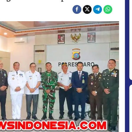
DAN
BERIKAN
PENGHARGAAN
BAGI
PERSONIL
BERPRESTASI