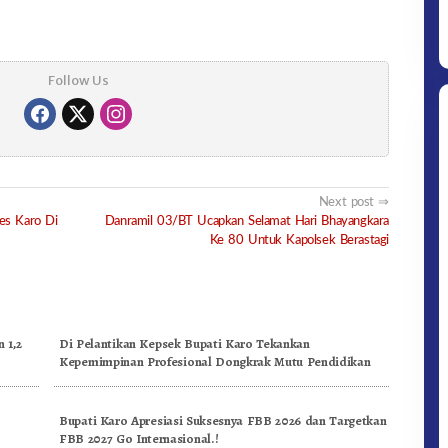
Follow Us
Next post
res Karo Di
Danramil 03/BT Ucapkan Selamat Hari Bhayangkara
Ke 80 Untuk Kapolsek Berastagi
Ditpolsatwa Baharkam Polri Tiba
Di Myanmar, Siap Bantu Korban
Gempa Myanmar
 1,2
Di Pelantikan Kepsek Bupati Karo Tekankan
Kepemimpinan Profesional Dongkrak Mutu Pendidikan
n
Bupati Karo Apresiasi Suksesnya FBB 2026 dan Targetkan
FBB 2027 Go Internasional.!