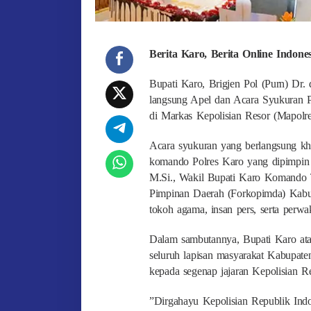
Berita Karo, Berita Online Indon
Bupati Karo, Brigjen Pol (Purn) Dr. 
langsung Apel dan Acara Syukuran P
di Markas Kepolisian Resor (Mapolre
​Acara syukuran yang berlangsung khi
komando Polres Karo yang dipimpin
M.Si., Wakil Bupati Karo Komando T
Pimpinan Daerah (Forkopimda) Kabupa
tokoh agama, insan pers, serta perw
​Dalam sambutannya, Bupati Karo ata
seluruh lapisan masyarakat Kabupat
kepada segenap jajaran Kepolisian Re
​”Dirgahayu Kepolisian Republik Ind