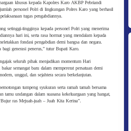
hargaan khusus kepada Kapolres Karo AKBP Pebriandi
ejumlah personel Polri di lingkungan Polres Karo yang berhasil
pelaksanaan tugas pengabdiannya.
g setinggi-tingginya kepada personel Polri yang menerima
bdiannya hari ini, serta rasa hormat yang mendalam kepada
meletakkan fondasi pengabdian demi bangsa dan negara.
a bagi generasi penerus,” tutur Bupati Karo.
engajak seluruh pihak menjadikan momentum Hari
n bakar semangat baru dalam mempererat persatuan demi
ern, unggul, dan sejahtera secara berkelanjutan.
 pemotongan tumpeng syukuran serta ramah tamah bersama
dan tamu undangan dalam suasana kekeluargaan yang hangat,
“Bujur ras Mejuah-juah – Juah Kita Kerina”.