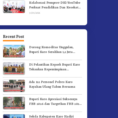
Kolaborasi Pemprov DKI-YouTube
Perkuat Pendidikan Dan Kesehatan
Mental
31/01/2026
Recent Post
Dorong Komoditas Unggulan,
Bupati Karo Serahkan 1,2 Juta
Benih Kopi Arabika
Di Pelantikan Kepsek Bupati Karo
Tekankan Kepemimpinan
Profesional Dongkrak Mutu
Pendidikan
Ada 122 Personel Polres Karo
Rayakan Ulang Tahun Bersama
Bupati Karo Apresiasi Suksesnya
FBB 2026 dan Targetkan FBB 2027
Go Internasional.!
Sekda Kabupaten Karo Hadiri