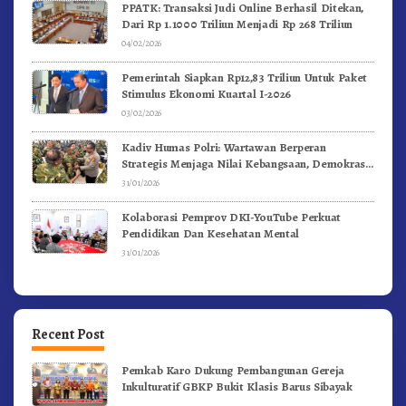
PPATK: Transaksi Judi Online Berhasil Ditekan,
Dari Rp 1.1000 Triliun Menjadi Rp 268 Triliun
04/02/2026
Pemerintah Siapkan Rp12,83 Triliun Untuk Paket
Stimulus Ekonomi Kuartal I-2026
03/02/2026
Kadiv Humas Polri: Wartawan Berperan
Strategis Menjaga Nilai Kebangsaan, Demokrasi,
dan NKRI
31/01/2026
Kolaborasi Pemprov DKI-YouTube Perkuat
Pendidikan Dan Kesehatan Mental
31/01/2026
Recent Post
Pemkab Karo Dukung Pembangunan Gereja
Inkulturatif GBKP Bukit Klasis Barus Sibayak