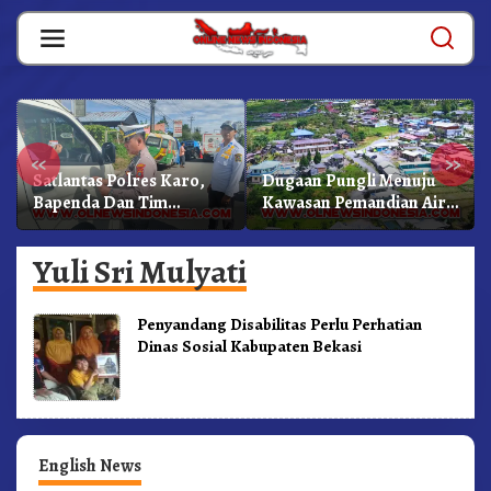
Skip
to
content
«
»
Satlantas Polres Karo,
Dugaan Pungli Menuju
Bapenda Dan Tim
Kawasan Pemandian Air
Lainnya Gelar Oprasi
Panas Semangat Gunung
Sadar Pajak Kenderaan
– Doulu Foto Dan
Yuli Sri Mulyati
Videokan!
Penyandang Disabilitas Perlu Perhatian
Dinas Sosial Kabupaten Bekasi
English News