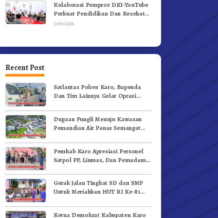
Kolaborasi Pemprov DKI-YouTube
Perkuat Pendidikan Dan Kesehatan
Mental
31/01/2026
Recent Post
Satlantas Polres Karo, Bapenda
Dan Tim Lainnya Gelar Oprasi
Sadar Pajak Kenderaan
Dugaan Pungli Menuju Kawasan
Pemandian Air Panas Semangat
Gunung – Doulu Foto Dan
Videokan!
Pemkab Karo Apresiasi Personel
Satpol PP, Linmas, Dan Pemadam
Kebakaran
Gerak Jalan Tingkat SD dan SMP
Untuk Meriahkan HUT RI Ke-81
Dibuka Sekda Karo
Ketua Demokrat Kabupaten Karo