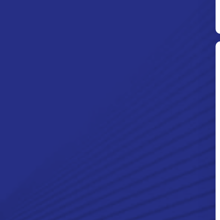
Ditpolsatwa Baharkam Polri Tiba
Di Myanmar, Siap Bantu Korban
Gempa Myanmar