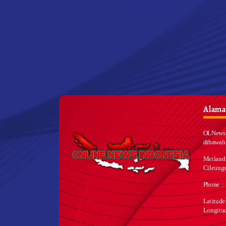
Alamat
OLNews 
dibawah
Metland
Cileungs
Phone :
Latitud
Longitu