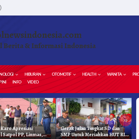
olnewsindonesia.com
l Berita & Informasi Indonesia
NOLOGI
HIBURAN
OTOMOTIF
HEALTH
WANITA
PRO
INI
INFO
VIDEO
»
aro Apresiasi
Gerak Jalan Tingkat SD dan
K
 Satpol PP, Linmas,
SMP Untuk Meriahkan HUT RI
K