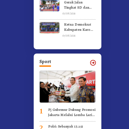
Kebakaran
Gerak Jalan
Tingkat SD dan
SMP Untuk
07/08/2026
Meriahkan HUT RI
Ke-81 Dibuka
Ketua Demokrat
Sekda Karo
Kabupaten Karo
Pimpin Laskar Biru
07/08/2026
Bergerak.!
Sport
Pj Gubernur Dukung Promosi
1
Jakarta Melalui Lomba Lari
Internasional
Polri: Sebanyak 13.251
2