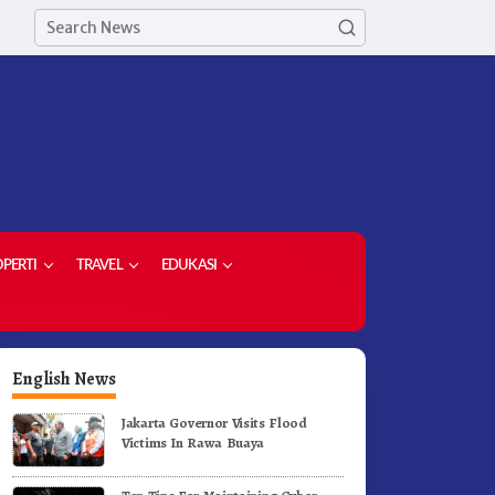
PERTI
TRAVEL
EDUKASI
English News
Jakarta Governor Visits Flood
Victims In Rawa Buaya
etua Demokrat Kabupaten
Meriahkan HUT RI Ke-81
aro Pimpin Laskar Biru
Pemkab Karo Gelar Gerak