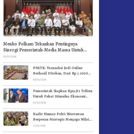
Menko Polkam Tekankan Pentingnya
Sinergi Pemerintah-Media Massa Untuk
Jaga Stabilitas Bangsa
05/02/2026
PPATK: Transaksi Judi Online
Berhasil Ditekan, Dari Rp 1.1000
Triliun Menjadi Rp 268 Triliun
04/02/2026
Pemerintah Siapkan Rp12,83 Triliun
Untuk Paket Stimulus Ekonomi
Kuartal I-2026
03/02/2026
Kadiv Humas Polri: Wartawan
Berperan Strategis Menjaga Nilai
Kebangsaan, Demokrasi, dan NKRI
31/01/2026