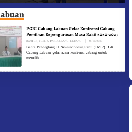
adam Kebakaran
Ke-81 Dibuka Sekda Karo
B
 labuan
PGRI Cabang Labuan Gelar Konfrensi Cabang
Pemilhan Kepengurusan Masa Bakti 2020-2025
By
BANTEN
,
BERITA
,
PANDEGLANG
,
SERANG
|
16/12/2020
Redaksi
Berita Pandeglang.OLNewsindonesia,Rabu (16/12) PGRI
Cabang Labuan gelar acara konfrensi cabang untuk
memilih