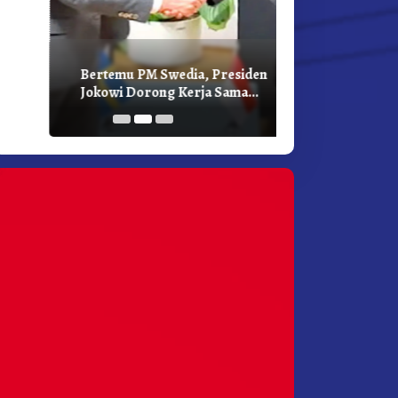
Bertemu PM Swedia, Presiden
Presiden Joko
Jokowi Dorong Kerja Sama
Bilateral Den
Pembangunan Hijau