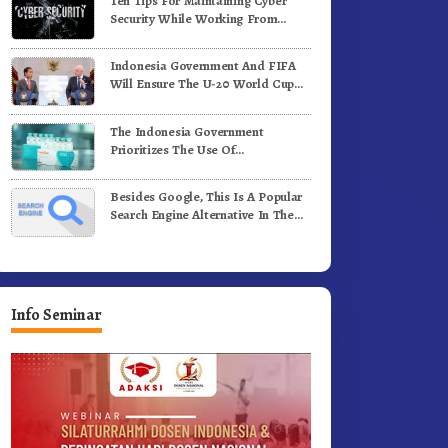
Ten Tips For Maintaining Cyber
ergerak.!
Jalan Kemerdekaan.!
Security While Working From
Outside The Office
Indonesia Government And FIFA
Will Ensure The U-20 World Cup
Runs Well And According To FIFA
Standards
The Indonesia Government
Prioritizes The Use Of
Domestically-Produced COVID-19
Vaccines
Besides Google, This Is A Popular
Search Engine Alternative In The
World
Info Seminar