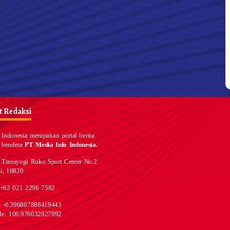
 Redaksi
Indonesia merupakan portal berita
 bendera
PT Media Info Indonesia.
 Transyogi Ruko Sport Center No.2
i, 16820
 +62 021 2296 7582
e: -6.396887888419443
de: 106.976032927892