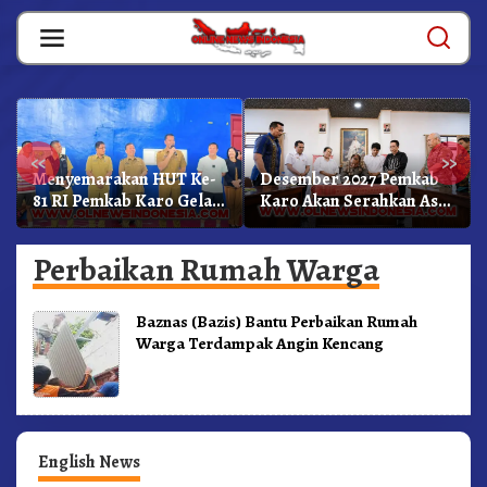
Skip
to
content
«
»
Menyemarakan HUT Ke-
Desember 2027 Pemkab
81 RI Pemkab Karo Gelar
Karo Akan Serahkan Aset
Pertandingan Olahraga
RSUD Kabanjahe Ke
Moderamen GBKP
Perbaikan Rumah Warga
Baznas (Bazis) Bantu Perbaikan Rumah
Warga Terdampak Angin Kencang
English News