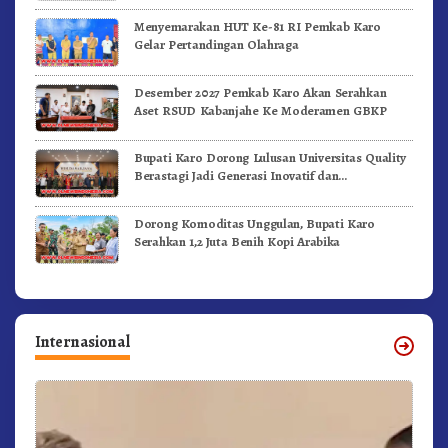
Menyemarakan HUT Ke-81 RI Pemkab Karo
Gelar Pertandingan Olahraga
Desember 2027 Pemkab Karo Akan Serahkan
Aset RSUD Kabanjahe Ke Moderamen GBKP
Bupati Karo Dorong Lulusan Universitas Quality
Berastagi Jadi Generasi Inovatif dan
Berintegritas
Dorong Komoditas Unggulan, Bupati Karo
Serahkan 1,2 Juta Benih Kopi Arabika
Internasional