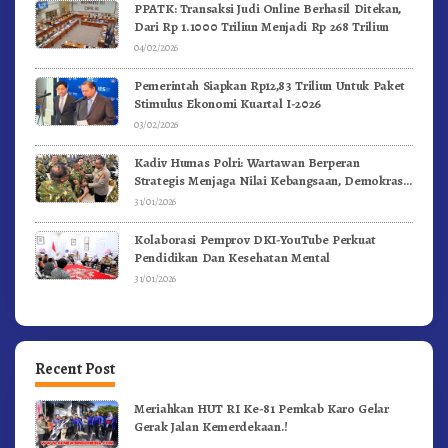
PPATK: Transaksi Judi Online Berhasil Ditekan,
Dari Rp 1.1000 Triliun Menjadi Rp 268 Triliun
04/02/2026
Pemerintah Siapkan Rp12,83 Triliun Untuk Paket
Stimulus Ekonomi Kuartal I-2026
03/02/2026
Kadiv Humas Polri: Wartawan Berperan
Strategis Menjaga Nilai Kebangsaan, Demokrasi,
dan NKRI
31/01/2026
Kolaborasi Pemprov DKI-YouTube Perkuat
Pendidikan Dan Kesehatan Mental
31/01/2026
Recent Post
Meriahkan HUT RI Ke-81 Pemkab Karo Gelar
Gerak Jalan Kemerdekaan.!