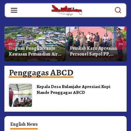
Skip
to
content
«
»
Dugaan Pungli Menuju
Pemkab Karo Apresiasi
Kawasan Pemandian Air
Personel Satpol PP,
Panas Semangat Gunung
Linmas, Dan Pemadam
– Doulu Foto Dan
Kebakaran
Penggagas ABCD
Videokan!
Kepala Desa Bulanjahe Apresiasi Kopi
Nande Penggagas ABCD
English News