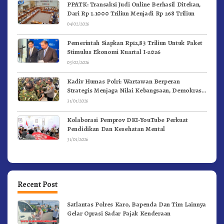
PPATK: Transaksi Judi Online Berhasil Ditekan,
Dari Rp 1.1000 Triliun Menjadi Rp 268 Triliun
04/02/2026
Pemerintah Siapkan Rp12,83 Triliun Untuk Paket
Stimulus Ekonomi Kuartal I-2026
03/02/2026
Kadiv Humas Polri: Wartawan Berperan
Strategis Menjaga Nilai Kebangsaan, Demokrasi,
dan NKRI
31/01/2026
Kolaborasi Pemprov DKI-YouTube Perkuat
Pendidikan Dan Kesehatan Mental
31/01/2026
Recent Post
Satlantas Polres Karo, Bapenda Dan Tim Lainnya
Gelar Oprasi Sadar Pajak Kenderaan