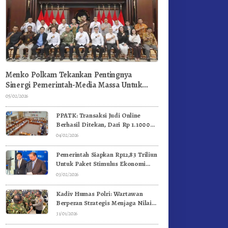
Menko Polkam Tekankan Pentingnya
Sinergi Pemerintah-Media Massa Untuk
Jaga Stabilitas Bangsa
05/02/2026
PPATK: Transaksi Judi Online
Berhasil Ditekan, Dari Rp 1.1000
Triliun Menjadi Rp 268 Triliun
04/02/2026
Pemerintah Siapkan Rp12,83 Triliun
Untuk Paket Stimulus Ekonomi
Kuartal I-2026
03/02/2026
Kadiv Humas Polri: Wartawan
Berperan Strategis Menjaga Nilai
Kebangsaan, Demokrasi, dan NKRI
31/01/2026