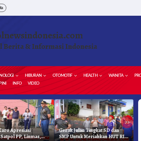
ita
olnewsindonesia.com
l Berita & Informasi Indonesia
NOLOGI
HIBURAN
OTOMOTIF
HEALTH
WANITA
PRO
INI
INFO
VIDEO
»
aro Apresiasi
Gerak Jalan Tingkat SD dan
K
 Satpol PP, Linmas,
SMP Untuk Meriahkan HUT RI
K