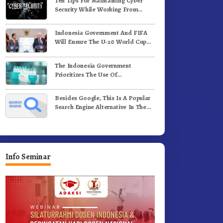
Ten Tips For Maintaining Cyber
ergerak.!
Jalan Kemerdekaan.!
Security While Working From
Outside The Office
Indonesia Government And FIFA
Will Ensure The U-20 World Cup
Runs Well And According To FIFA
Standards
The Indonesia Government
Prioritizes The Use Of
Domestically-Produced COVID-19
Vaccines
Besides Google, This Is A Popular
Search Engine Alternative In The
World
Info Seminar