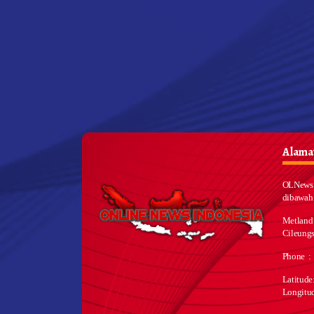
Alamat
OLNews 
dibawah
Metland
Cileungs
Phone :
Latitud
Longitu