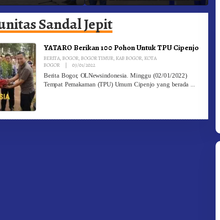
adam Kebakaran
Ke-81 Dibuka Sekda Karo
B
nitas Sandal Jepit
YATARO Berikan 100 Pohon Untuk TPU Cipenjo
BERITA
,
BOGOR
,
BOGOR TIMUR
,
KAB BOGOR
,
KOTA
By
BOGOR
|
03/01/2022
Redaksi
Berita Bogor, OLNewsindonesia. Minggu (02/01/2022)
Tempat Pemakaman (TPU) Umum Cipenjo yang berada