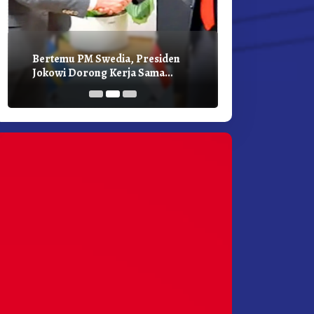
Bertemu PM Swedia, Presiden
Presiden Joko
Jokowi Dorong Kerja Sama
Bilateral Den
Pembangunan Hijau