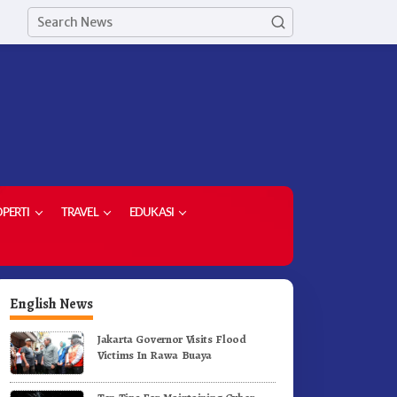
PERTI
TRAVEL
EDUKASI
English News
Jakarta Governor Visits Flood
Victims In Rawa Buaya
etua Demokrat Kabupaten
Meriahkan HUT RI Ke-81
aro Pimpin Laskar Biru
Pemkab Karo Gelar Gerak