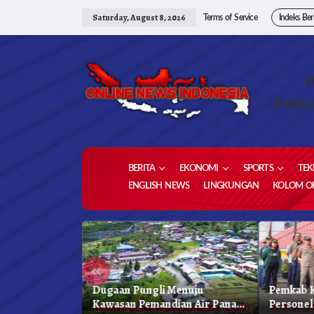
Skip
to
Saturday, August 8, 2026
Terms of Service
Indeks Ber
content
Porta
BERITA
EKONOMI
SPORTS
TEK
ENGLISH NEWS
LINGKUNGAN
KOLOM OP
«
 Karo, Bapenda
Dugaan Pungli Menuju
Pemkab K
 Gelar Oprasi
Kawasan Pemandian Air Panas
Personel