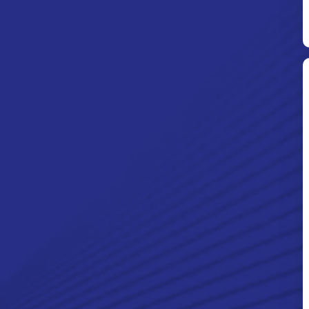
Ditpolsatwa Baharkam Polri Tiba
Di Myanmar, Siap Bantu Korban
Gempa Myanmar