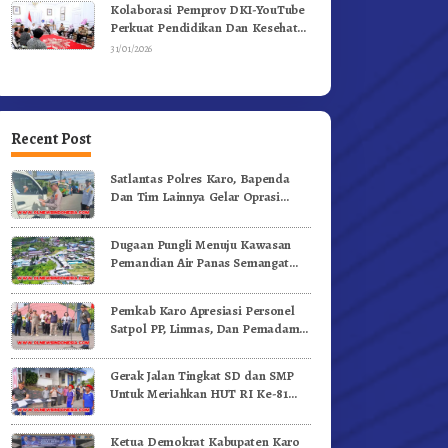
Kolaborasi Pemprov DKI-YouTube
Perkuat Pendidikan Dan Kesehatan
Mental
31/01/2026
Recent Post
Satlantas Polres Karo, Bapenda
Dan Tim Lainnya Gelar Oprasi
Sadar Pajak Kenderaan
Dugaan Pungli Menuju Kawasan
Pemandian Air Panas Semangat
Gunung – Doulu Foto Dan
Videokan!
Pemkab Karo Apresiasi Personel
Satpol PP, Linmas, Dan Pemadam
Kebakaran
Gerak Jalan Tingkat SD dan SMP
Untuk Meriahkan HUT RI Ke-81
Dibuka Sekda Karo
Ketua Demokrat Kabupaten Karo