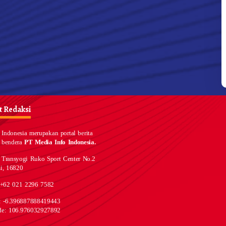
 Redaksi
Indonesia merupakan portal berita
 bendera
PT Media Info Indonesia.
 Transyogi Ruko Sport Center No.2
i, 16820
 +62 021 2296 7582
e: -6.396887888419443
de: 106.976032927892