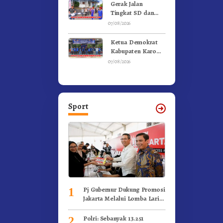
Kebakaran
Gerak Jalan
Tingkat SD dan
SMP Untuk
07/08/2026
Meriahkan HUT RI
Ke-81 Dibuka
Ketua Demokrat
Sekda Karo
Kabupaten Karo
Pimpin Laskar Biru
07/08/2026
Bergerak.!
Sport
Pj Gubernur Dukung Promosi
1
Jakarta Melalui Lomba Lari
Internasional
Polri: Sebanyak 13.251
2