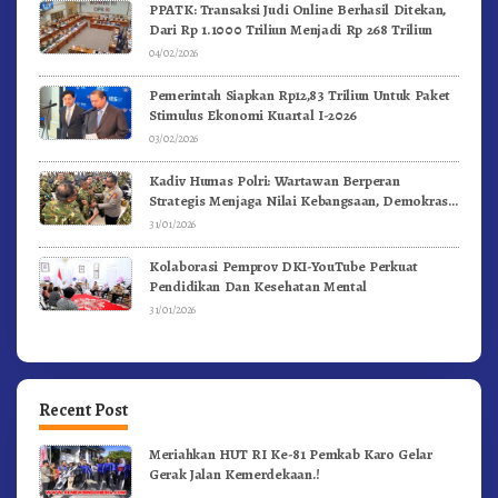
PPATK: Transaksi Judi Online Berhasil Ditekan,
Dari Rp 1.1000 Triliun Menjadi Rp 268 Triliun
04/02/2026
Pemerintah Siapkan Rp12,83 Triliun Untuk Paket
Stimulus Ekonomi Kuartal I-2026
03/02/2026
Kadiv Humas Polri: Wartawan Berperan
Strategis Menjaga Nilai Kebangsaan, Demokrasi,
dan NKRI
31/01/2026
Kolaborasi Pemprov DKI-YouTube Perkuat
Pendidikan Dan Kesehatan Mental
31/01/2026
Recent Post
Meriahkan HUT RI Ke-81 Pemkab Karo Gelar
Gerak Jalan Kemerdekaan.!