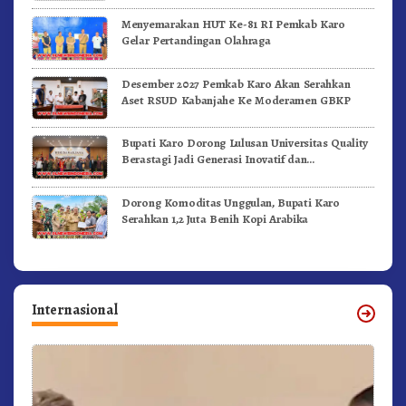
Menyemarakan HUT Ke-81 RI Pemkab Karo
Gelar Pertandingan Olahraga
Desember 2027 Pemkab Karo Akan Serahkan
Aset RSUD Kabanjahe Ke Moderamen GBKP
Bupati Karo Dorong Lulusan Universitas Quality
Berastagi Jadi Generasi Inovatif dan
Berintegritas
Dorong Komoditas Unggulan, Bupati Karo
Serahkan 1,2 Juta Benih Kopi Arabika
Internasional