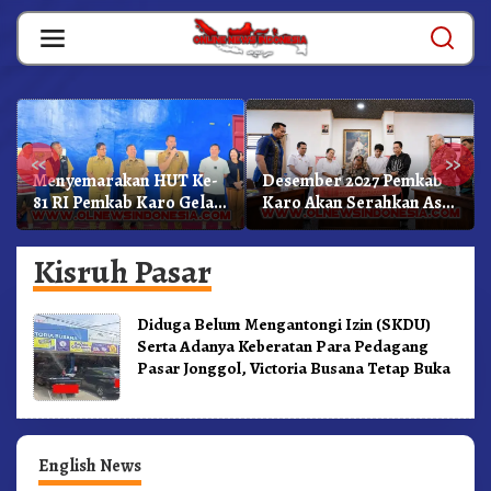
Skip
to
content
«
»
Menyemarakan HUT Ke-
Desember 2027 Pemkab
81 RI Pemkab Karo Gelar
Karo Akan Serahkan Aset
Pertandingan Olahraga
RSUD Kabanjahe Ke
Moderamen GBKP
Kisruh Pasar
Diduga Belum Mengantongi Izin (SKDU)
Serta Adanya Keberatan Para Pedagang
Pasar Jonggol, Victoria Busana Tetap Buka
English News