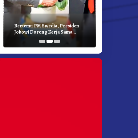
Bertemu PM Swedia, Presiden
Presiden Joko
Jokowi Dorong Kerja Sama
Bilateral Den
Pembangunan Hijau