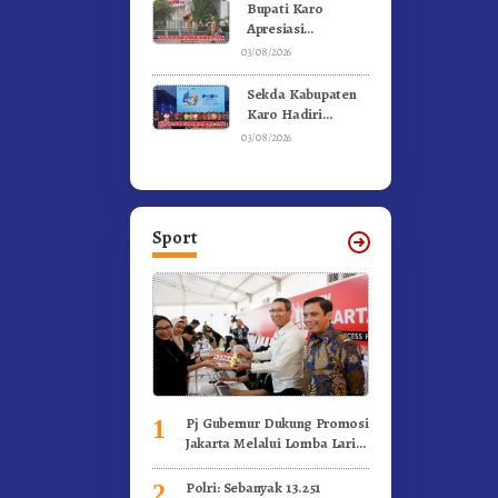
Bupati Karo
Apresiasi
Suksesnya FBB
03/08/2026
2026 dan
Targetkan FBB
Sekda Kabupaten
2027 Go
Karo Hadiri
Internasional.!
Penutupan (PRSU)
03/08/2026
Tahun 2026 Di
Medan
Sport
Pj Gubernur Dukung Promosi
1
Jakarta Melalui Lomba Lari
Internasional
Polri: Sebanyak 13.251
2