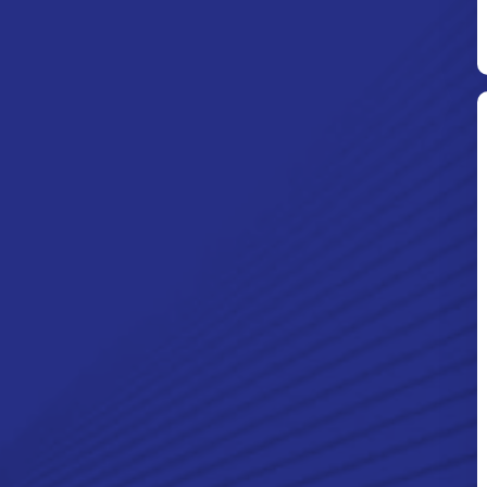
Ditpolsatwa Baharkam Polri Tiba
Di Myanmar, Siap Bantu Korban
Gempa Myanmar