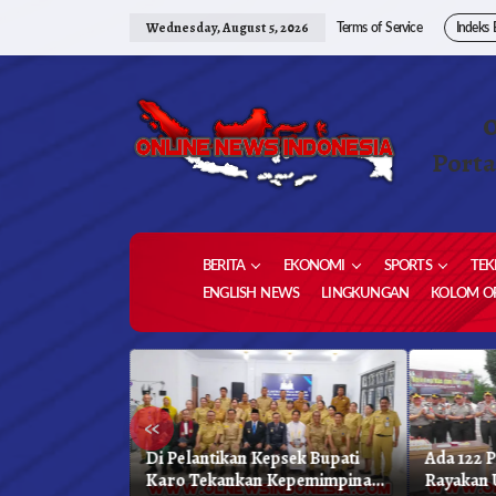
Skip
to
Wednesday, August 5, 2026
Terms of Service
Indeks 
content
Porta
BERITA
EKONOMI
SPORTS
TEK
ENGLISH NEWS
LINGKUNGAN
KOLOM OP
«
as Unggulan,
Di Pelantikan Kepsek Bupati
Ada 122 
hkan 1,2 Juta
Karo Tekankan Kepemimpinan
Rayakan 