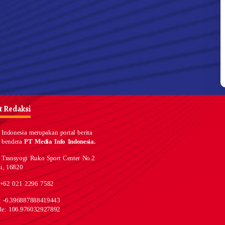
 Redaksi
Indonesia merupakan portal berita
 bendera
PT Media Info Indonesia.
 Transyogi Ruko Sport Center No.2
i, 16820
 +62 021 2296 7582
e: -6.396887888419443
de: 106.976032927892