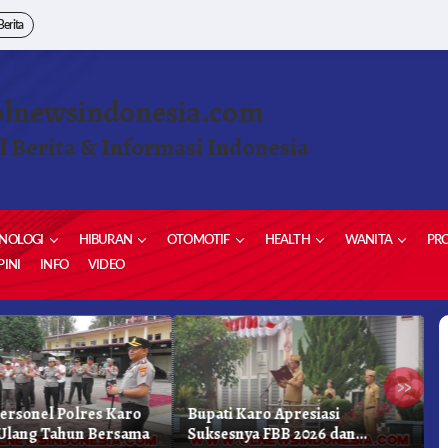
Berita
olnewsindonesia.com
l Berita & Informasi Indonesia
NOLOGI
HIBURAN
OTOMOTIF
HEALTH
WANITA
PRO
INI
INFO
VIDEO
»
Personel Polres Karo
Bupati Karo Apresiasi
S
Ulang Tahun Bersama
Suksesnya FBB 2026 dan
P