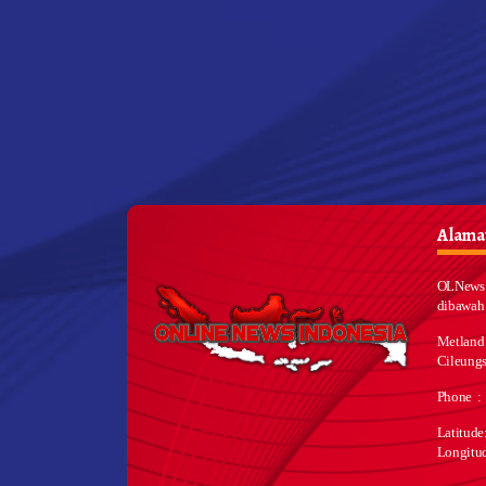
Alamat
OLNews 
dibawah
Metland
Cileungs
Phone :
Latitud
Longitu