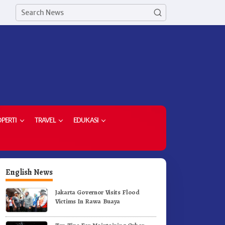
PERTI
TRAVEL
EDUKASI
English News
Jakarta Governor Visits Flood
Victims In Rawa Buaya
ekda Kabupaten Karo Hadiri
PPP – AD Kabupaten Karo Si
enutupan (PRSU) Tahun 2026
Berkolaborasi Dengan