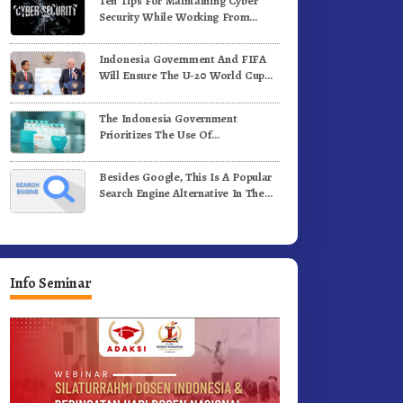
Ten Tips For Maintaining Cyber
i Medan
Komunitas WEST Karo
Security While Working From
Outside The Office
Indonesia Government And FIFA
Will Ensure The U-20 World Cup
Runs Well And According To FIFA
Standards
The Indonesia Government
Prioritizes The Use Of
Domestically-Produced COVID-19
Vaccines
Besides Google, This Is A Popular
Search Engine Alternative In The
World
Info Seminar