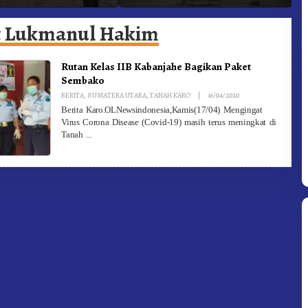
Targetkan FBB 2027 Go
D
Internasional.!
t Lukmanul Hakim
Rutan Kelas IIB Kabanjahe Bagikan Paket
Sembako
By
BERITA
,
SUMATERA UTARA
,
TANAH KARO
|
16/04/2020
Redaksi
Berita Karo.OLNewsindonesia,Kamis(17/04) Mengingat
Virus Corona Disease (Covid-19) masih terus meningkat di
Tanah