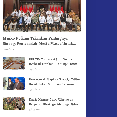
Menko Polkam Tekankan Pentingnya
Sinergi Pemerintah-Media Massa Untuk
Jaga Stabilitas Bangsa
05/02/2026
PPATK: Transaksi Judi Online
Berhasil Ditekan, Dari Rp 1.1000
Triliun Menjadi Rp 268 Triliun
04/02/2026
Pemerintah Siapkan Rp12,83 Triliun
Untuk Paket Stimulus Ekonomi
Kuartal I-2026
03/02/2026
Kadiv Humas Polri: Wartawan
Berperan Strategis Menjaga Nilai
Kebangsaan, Demokrasi, dan NKRI
31/01/2026