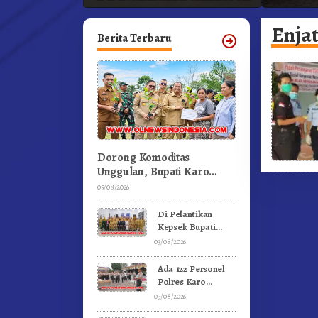
ka
Profesional Dongkrak Mutu
Pendidikan
Enja
Berita Terbaru
Dorong Komoditas
Unggulan, Bupati Karo
Serahkan 1,2 Juta Benih
05/08/2026
Kopi Arabika
Di Pelantikan
Kepsek Bupati
Karo Tekankan
03/08/2026
Kepemimpinan
Profesional
Ada 122 Personel
Dongkrak Mutu
Polres Karo
Pendidikan
Rayakan Ulang
03/08/2026
Tahun Bersama