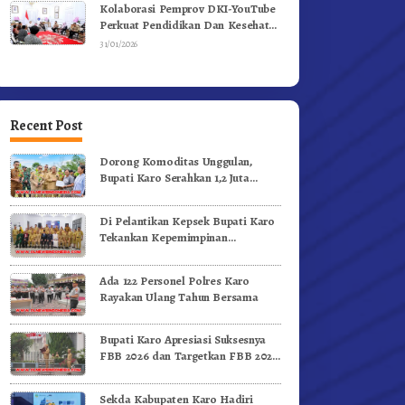
Kolaborasi Pemprov DKI-YouTube
Perkuat Pendidikan Dan Kesehatan
Mental
31/01/2026
Recent Post
Dorong Komoditas Unggulan,
Bupati Karo Serahkan 1,2 Juta
Benih Kopi Arabika
Di Pelantikan Kepsek Bupati Karo
Tekankan Kepemimpinan
Profesional Dongkrak Mutu
Pendidikan
Ada 122 Personel Polres Karo
Rayakan Ulang Tahun Bersama
Bupati Karo Apresiasi Suksesnya
FBB 2026 dan Targetkan FBB 2027
Go Internasional.!
Sekda Kabupaten Karo Hadiri