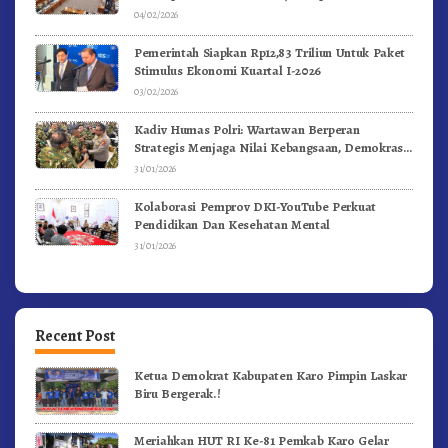
04/02/2026
Pemerintah Siapkan Rp12,83 Triliun Untuk Paket
Stimulus Ekonomi Kuartal I-2026
03/02/2026
Kadiv Humas Polri: Wartawan Berperan
Strategis Menjaga Nilai Kebangsaan, Demokrasi,
dan NKRI
31/01/2026
Kolaborasi Pemprov DKI-YouTube Perkuat
Pendidikan Dan Kesehatan Mental
31/01/2026
Recent Post
Ketua Demokrat Kabupaten Karo Pimpin Laskar
Biru Bergerak.!
Meriahkan HUT RI Ke-81 Pemkab Karo Gelar