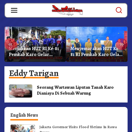
Skip
to
content
«
»
Meriahkan HUT RI Ke-81
Menyemarakan HUT Ke-
Pemkab Karo Gelar
81 RI Pemkab Karo Gelar
Gerak Jalan
Pertandingan Olahraga
Kemerdekaan.!
Eddy Tarigan
Seorang Wartawan Liputan Tanah Karo
Dianiaya Di Sebuah Warung
English News
Jakarta Governor Visits Flood Victims In Rawa