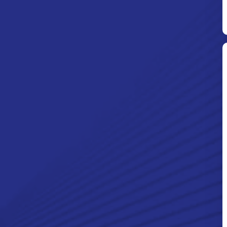
Ditpolsatwa Baharkam Polri Tiba
Di Myanmar, Siap Bantu Korban
Gempa Myanmar