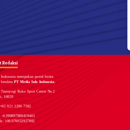
 Redaksi
Indonesia merupakan portal berita
 bendera
PT Media Info Indonesia.
 Transyogi Ruko Sport Center No.2
i, 16820
 +62 021 2296 7582
e: -6.396887888419443
de: 106.976032927892