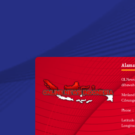
Alamat
OLNews 
dibawah
Metland
Cileungs
Phone :
Latitud
Longitu