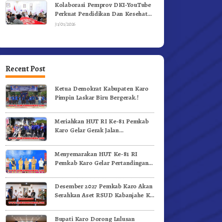
Kolaborasi Pemprov DKI-YouTube
Perkuat Pendidikan Dan Kesehatan
Mental
31/01/2026
Recent Post
Ketua Demokrat Kabupaten Karo
Pimpin Laskar Biru Bergerak.!
Meriahkan HUT RI Ke-81 Pemkab
Karo Gelar Gerak Jalan
Kemerdekaan.!
Menyemarakan HUT Ke-81 RI
Pemkab Karo Gelar Pertandingan
Olahraga
Desember 2027 Pemkab Karo Akan
Serahkan Aset RSUD Kabanjahe Ke
Moderamen GBKP
Bupati Karo Dorong Lulusan