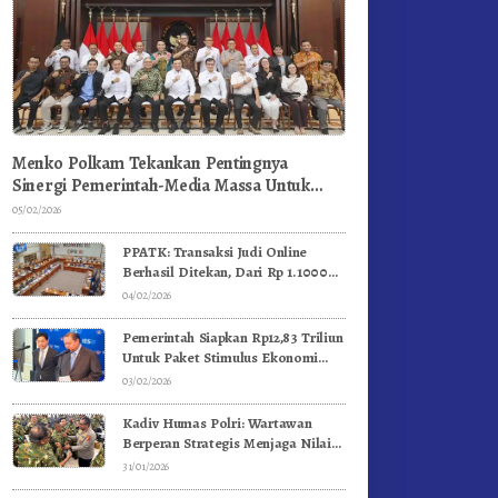
Menko Polkam Tekankan Pentingnya
Sinergi Pemerintah-Media Massa Untuk
Jaga Stabilitas Bangsa
05/02/2026
PPATK: Transaksi Judi Online
Berhasil Ditekan, Dari Rp 1.1000
Triliun Menjadi Rp 268 Triliun
04/02/2026
Pemerintah Siapkan Rp12,83 Triliun
Untuk Paket Stimulus Ekonomi
Kuartal I-2026
03/02/2026
Kadiv Humas Polri: Wartawan
Berperan Strategis Menjaga Nilai
Kebangsaan, Demokrasi, dan NKRI
31/01/2026