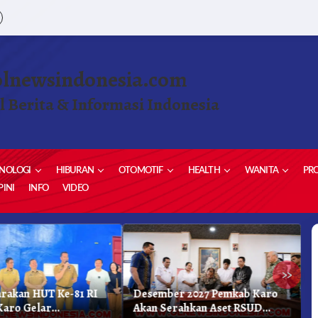
olnewsindonesia.com
l Berita & Informasi Indonesia
NOLOGI
HIBURAN
OTOMOTIF
HEALTH
WANITA
PRO
INI
INFO
VIDEO
»
rakan HUT Ke-81 RI
Desember 2027 Pemkab Karo
B
Karo Gelar
Akan Serahkan Aset RSUD
U