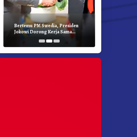
Bertemu PM Swedia, Presiden
Presiden Joko
Jokowi Dorong Kerja Sama
Bilateral Den
Pembangunan Hijau