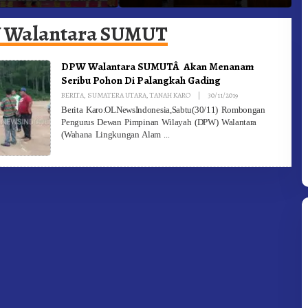
ngan Olahraga
Kabanjahe Ke Moderamen
J
GBKP
B
Walantara SUMUT
DPW Walantara SUMUTÂ Akan Menanam
Seribu Pohon Di Palangkah Gading
By
BERITA
,
SUMATERA UTARA
,
TANAH KARO
|
30/11/2019
Redaksi
Berita Karo.OLNewsIndonesia,Sabtu(30/11) Rombongan
Pengurus Dewan Pimpinan Wilayah (DPW) Walantara
(Wahana Lingkungan Alam