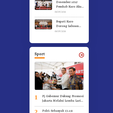
Olahraga
Desember 2027
Pemkab Karo Akan
Serahkan Aset
06/08/2026
RSUD Kabanjahe
Ke Moderamen
Bupati Karo
GBKP
Dorong Lulusan
Universitas Quality
06/08/2026
Berastagi Jadi
Generasi Inovatif
dan Berintegritas
Sport
Pj Gubernur Dukung Promosi
1
Jakarta Melalui Lomba Lari
Internasional
Polri: Sebanyak 13.251
2