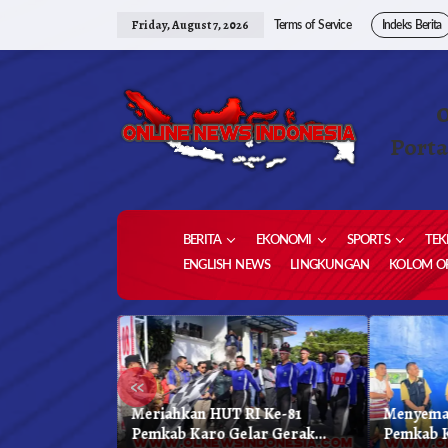
Skip
to
Friday, August 7, 2026
Terms of Service
Indeks Berita
content
Porta
BERITA
EKONOMI
SPORTS
TEK
ENGLISH NEWS
LINGKUNGAN
KOLOM OP
«
 Kabupaten
Meriahkan HUT RI Ke-81
Menyema
kar Biru
Pemkab Karo Gelar Gerak
Pemkab 