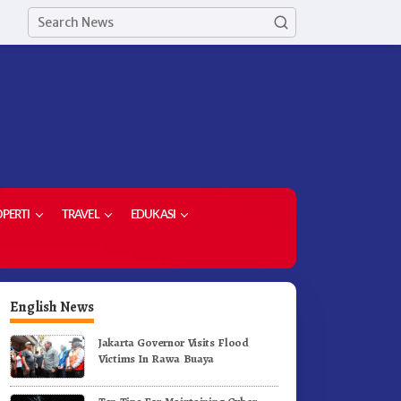
PERTI
TRAVEL
EDUKASI
English News
Jakarta Governor Visits Flood
Victims In Rawa Buaya
upati Karo Dorong Lulusan
Dorong Komoditas Unggulan
niversitas Quality Berastagi
Bupati Karo Serahkan 1,2 Jut