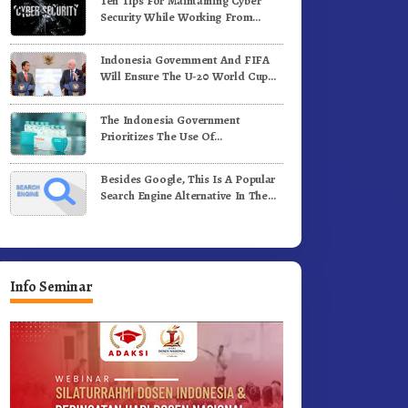
Ten Tips For Maintaining Cyber
adi Generasi Inovatif dan
Benih Kopi Arabika
Security While Working From
erintegritas
Outside The Office
Indonesia Government And FIFA
Will Ensure The U-20 World Cup
Runs Well And According To FIFA
Standards
The Indonesia Government
Prioritizes The Use Of
Domestically-Produced COVID-19
Vaccines
Besides Google, This Is A Popular
Search Engine Alternative In The
World
Info Seminar