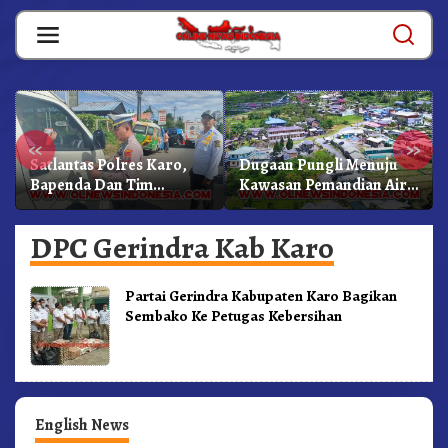
Skip
to
content
«
»
Satlantas Polres Karo,
Dugaan Pungli Menuju
Bapenda Dan Tim
Kawasan Pemandian Air
Lainnya Gelar Oprasi
Panas Semangat Gunung
Sadar Pajak Kenderaan
– Doulu Foto Dan
DPC Gerindra Kab Karo
Videokan!
Partai Gerindra Kabupaten Karo Bagikan
Sembako Ke Petugas Kebersihan
English News