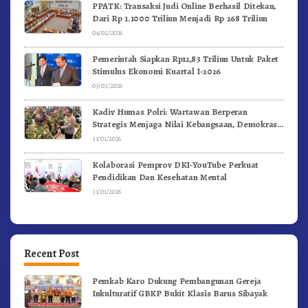
PPATK: Transaksi Judi Online Berhasil Ditekan,
Dari Rp 1.1000 Triliun Menjadi Rp 268 Triliun
04/02/2026
Pemerintah Siapkan Rp12,83 Triliun Untuk Paket
Stimulus Ekonomi Kuartal I-2026
03/02/2026
Kadiv Humas Polri: Wartawan Berperan
Strategis Menjaga Nilai Kebangsaan, Demokrasi,
dan NKRI
31/01/2026
Kolaborasi Pemprov DKI-YouTube Perkuat
Pendidikan Dan Kesehatan Mental
31/01/2026
Recent Post
Pemkab Karo Dukung Pembangunan Gereja
Inkulturatif GBKP Bukit Klasis Barus Sibayak