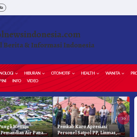
ita
olnewsindonesia.com
l Berita & Informasi Indonesia
NOLOGI
HIBURAN
OTOMOTIF
HEALTH
WANITA
PRO
INI
INFO
VIDEO
»
ungli Menuju
Pemkab Karo Apresiasi
G
Pemandian Air Panas
Personel Satpol PP, Linmas,
S