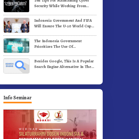
Ten Tips For Maintaining Cyber
e-81 Dibuka Sekda Karo
Bergerak.!
Security While Working From
Outside The Office
Indonesia Government And FIFA
Will Ensure The U-20 World Cup
Runs Well And According To FIFA
Standards
The Indonesia Government
Prioritizes The Use Of
Domestically-Produced COVID-19
Vaccines
Besides Google, This Is A Popular
Search Engine Alternative In The
World
Info Seminar