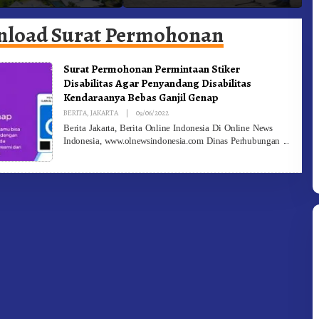
 Gunung – Doulu Foto
Dan Pemadam Kebakaran
K
okan!
load Surat Permohonan
Surat Permohonan Permintaan Stiker
Disabilitas Agar Penyandang Disabilitas
Kendaraanya Bebas Ganjil Genap
By
BERITA
,
JAKARTA
|
09/06/2022
Redaksi
Berita Jakarta, Berita Online Indonesia Di Online News
Indonesia, www.olnewsindonesia.com Dinas Perhubungan