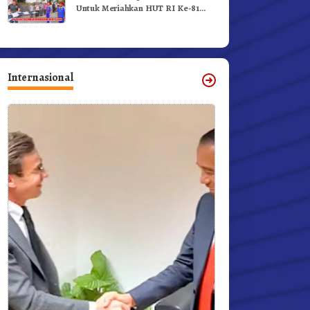
Untuk Meriahkan HUT RI Ke-81
Dibuka Sekda Karo
Internasional