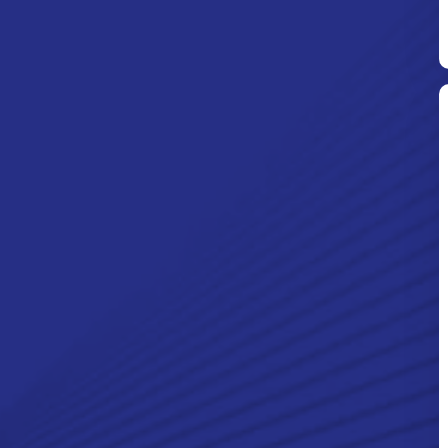
Ditpolsatwa Baharkam Polri Tiba
Di Myanmar, Siap Bantu Korban
Gempa Myanmar