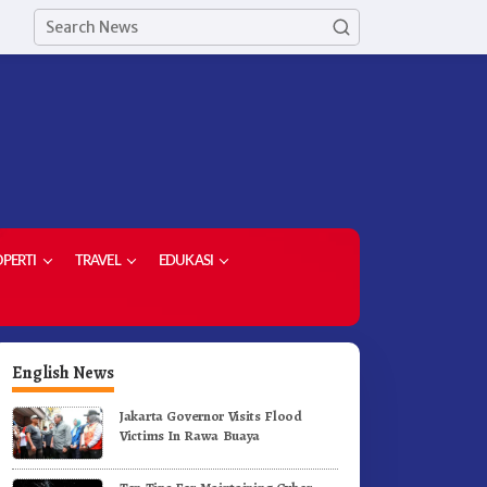
PERTI
TRAVEL
EDUKASI
English News
Jakarta Governor Visits Flood
Victims In Rawa Buaya
erak Jalan Tingkat SD dan
Ketua Demokrat Kabupaten
MP Untuk Meriahkan HUT RI
Karo Pimpin Laskar Biru