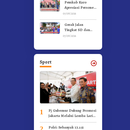
Gunung – Doulu
Pemkab Karo
Foto Dan
Apresiasi Personel
Videokan!
Satpol PP, Linmas,
07/08/2026
Dan Pemadam
Kebakaran
Gerak Jalan
Tingkat SD dan
SMP Untuk
07/08/2026
Meriahkan HUT RI
Ke-81 Dibuka
Sekda Karo
Sport
Pj Gubernur Dukung Promosi
1
Jakarta Melalui Lomba Lari
Internasional
Polri: Sebanyak 13.251
2