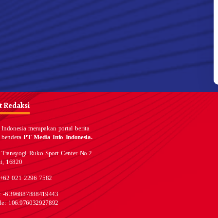
 Redaksi
Indonesia merupakan portal berita
 bendera
PT Media Info Indonesia.
 Transyogi Ruko Sport Center No.2
i, 16820
 +62 021 2296 7582
e: -6.396887888419443
de: 106.976032927892