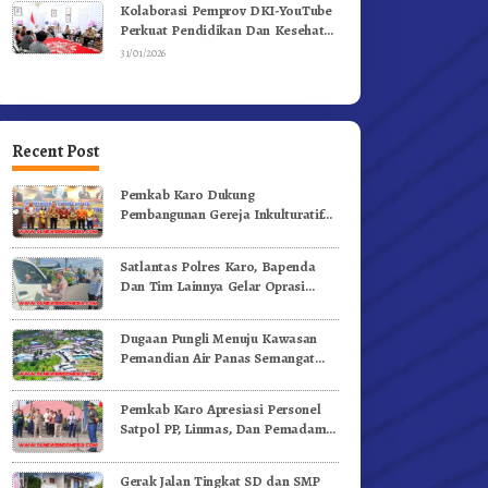
Kolaborasi Pemprov DKI-YouTube
Perkuat Pendidikan Dan Kesehatan
Mental
31/01/2026
Recent Post
Pemkab Karo Dukung
Pembangunan Gereja Inkulturatif
GBKP Bukit Klasis Barus Sibayak
Satlantas Polres Karo, Bapenda
Dan Tim Lainnya Gelar Oprasi
Sadar Pajak Kenderaan
Dugaan Pungli Menuju Kawasan
Pemandian Air Panas Semangat
Gunung – Doulu Foto Dan
Videokan!
Pemkab Karo Apresiasi Personel
Satpol PP, Linmas, Dan Pemadam
Kebakaran
Gerak Jalan Tingkat SD dan SMP