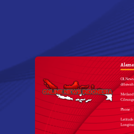
Alamat
OLNews 
dibawah
Metland
Cileungs
Phone :
Latitud
Longitu