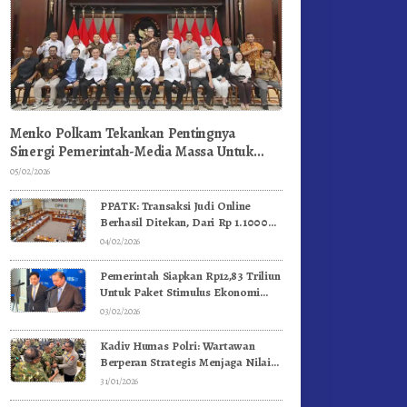
Menko Polkam Tekankan Pentingnya
Sinergi Pemerintah-Media Massa Untuk
Jaga Stabilitas Bangsa
05/02/2026
PPATK: Transaksi Judi Online
Berhasil Ditekan, Dari Rp 1.1000
Triliun Menjadi Rp 268 Triliun
04/02/2026
Pemerintah Siapkan Rp12,83 Triliun
Untuk Paket Stimulus Ekonomi
Kuartal I-2026
03/02/2026
Kadiv Humas Polri: Wartawan
Berperan Strategis Menjaga Nilai
Kebangsaan, Demokrasi, dan NKRI
31/01/2026