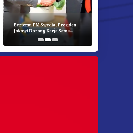
Bertemu PM Swedia, Presiden
Presiden Joko
Jokowi Dorong Kerja Sama
Bilateral Den
Pembangunan Hijau