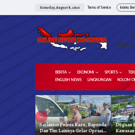
Skip
to
Saturday, August 8, 2026
Terms of Service
Indeks Ber
content
Porta
BERITA
EKONOMI
SPORTS
TEK
ENGLISH NEWS
LINGKUNGAN
KOLOM OP
«
kung
Satlantas Polres Karo, Bapenda
Dugaan P
reja
Dan Tim Lainnya Gelar Oprasi
Kawasan 