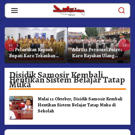
Skip
to
content
«
»
Di Pelantikan Kepsek
Ada 122 Personel Polres
Bupati Karo Tekankan
Karo Rayakan Ulang
Kepemimpinan
Tahun Bersama
Profesional Dongkrak
Disidik Samosir Kembali
Mutu Pendidikan
Hentikan Sistem Belajar Tatap
Muka
Mulai 12 Okteber, Disidik Samosir Kembali
Hentikan Sistem Belajar Tatap Muka di
Sekolah