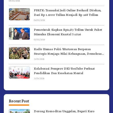
05/02/2026
PPATK: Transaksi Judi Online Berhasil Ditekan,
Dari Rp 1.1000 Triliun Menjadi Rp 268 Triliun
04/02/2026
Pemerintah Siapkan Rp12,83 Triliun Untuk Paket
Stimulus Ekonomi Kuartal I-2026
03/02/2026
Kadiv Humas Polri: Wartawan Berperan
Strategis Menjaga Nilai Kebangsaan, Demokrasi,
dan NKRI
31/01/2026
Kolaborasi Pemprov DKI-YouTube Perkuat
Pendidikan Dan Kesehatan Mental
31/01/2026
Recent Post
Dorong Komoditas Unggulan, Bupati Karo