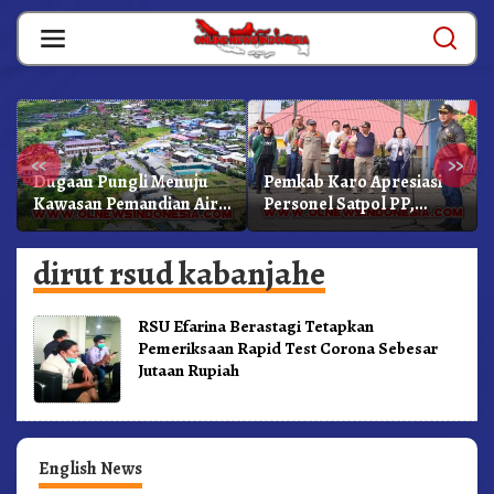
Skip
to
content
«
»
Dugaan Pungli Menuju
Pemkab Karo Apresiasi
Kawasan Pemandian Air
Personel Satpol PP,
Panas Semangat Gunung
Linmas, Dan Pemadam
– Doulu Foto Dan
Kebakaran
dirut rsud kabanjahe
Videokan!
RSU Efarina Berastagi Tetapkan
Pemeriksaan Rapid Test Corona Sebesar
Jutaan Rupiah
English News