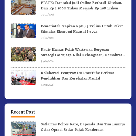
PPATK: Transaksi Judi Online Berhasil Ditekan,
Dari Rp 1.1000 Triliun Menjadi Rp 268 Triliun
04/02/2026
Pemerintah Siapkan Rp12,83 Triliun Untuk Paket
Stimulus Ekonomi Kuartal I-2026
03/02/2026
Kadiv Humas Polri: Wartawan Berperan
Strategis Menjaga Nilai Kebangsaan, Demokrasi,
dan NKRI
31/01/2026
Kolaborasi Pemprov DKI-YouTube Perkuat
Pendidikan Dan Kesehatan Mental
31/01/2026
Recent Post
Satlantas Polres Karo, Bapenda Dan Tim Lainnya
Gelar Oprasi Sadar Pajak Kenderaan