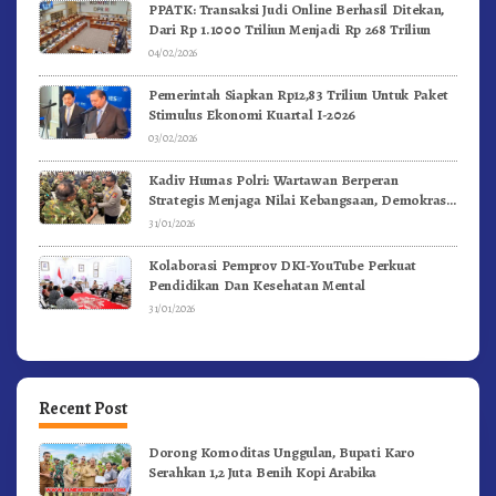
PPATK: Transaksi Judi Online Berhasil Ditekan,
Dari Rp 1.1000 Triliun Menjadi Rp 268 Triliun
04/02/2026
Pemerintah Siapkan Rp12,83 Triliun Untuk Paket
Stimulus Ekonomi Kuartal I-2026
03/02/2026
Kadiv Humas Polri: Wartawan Berperan
Strategis Menjaga Nilai Kebangsaan, Demokrasi,
dan NKRI
31/01/2026
Kolaborasi Pemprov DKI-YouTube Perkuat
Pendidikan Dan Kesehatan Mental
31/01/2026
Recent Post
Dorong Komoditas Unggulan, Bupati Karo
Serahkan 1,2 Juta Benih Kopi Arabika