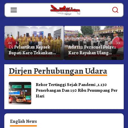
Skip
to
content
«
»
Di Pelantikan Kepsek
Ada 122 Personel Polres
Bupati Karo Tekankan
Karo Rayakan Ulang
Kepemimpinan
Tahun Bersama
Profesional Dongkrak
Dirjen Perhubungan Udara
Mutu Pendidikan
Rekor Tertinggi Sejak Pandemi ,1.130
Penerbangan Dan 150 Ribu Penumpang Per
Hari
English News