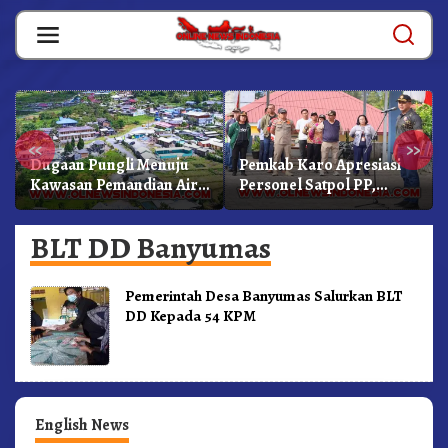
Skip
to
content
«
»
Dugaan Pungli Menuju
Pemkab Karo Apresiasi
Kawasan Pemandian Air
Personel Satpol PP,
Panas Semangat Gunung
Linmas, Dan Pemadam
– Doulu Foto Dan
Kebakaran
BLT DD Banyumas
Videokan!
Pemerintah Desa Banyumas Salurkan BLT
DD Kepada 54 KPM
English News