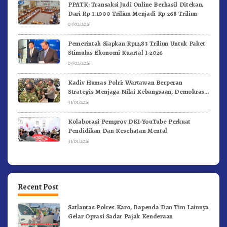
PPATK: Transaksi Judi Online Berhasil Ditekan,
Dari Rp 1.1000 Triliun Menjadi Rp 268 Triliun
04/02/2026
Pemerintah Siapkan Rp12,83 Triliun Untuk Paket
Stimulus Ekonomi Kuartal I-2026
03/02/2026
Kadiv Humas Polri: Wartawan Berperan
Strategis Menjaga Nilai Kebangsaan, Demokrasi,
dan NKRI
31/01/2026
Kolaborasi Pemprov DKI-YouTube Perkuat
Pendidikan Dan Kesehatan Mental
31/01/2026
Recent Post
Satlantas Polres Karo, Bapenda Dan Tim Lainnya
Gelar Oprasi Sadar Pajak Kenderaan