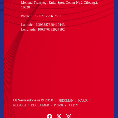
Metland Transyogi Ruko Sport Center No.2 Cileungsi,
16820
Phone : +62 021 2296 7582
Latitude: -6.396887888419443
Longitude: 106.976032927892
PEDOMAN
KARIR
OLNewsindonesia © 2018
REDAKSI
DISCLAIMER
PRIVACY POLICY