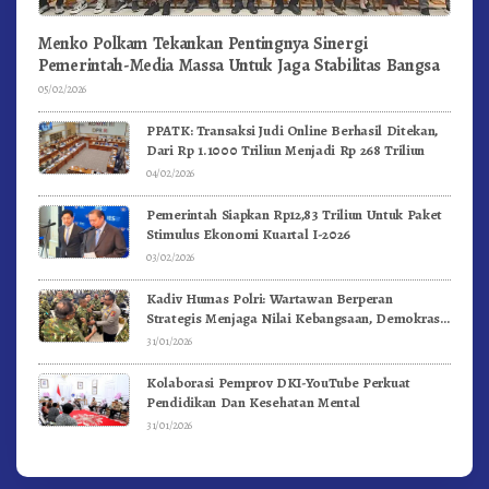
Menko Polkam Tekankan Pentingnya Sinergi
Pemerintah-Media Massa Untuk Jaga Stabilitas Bangsa
05/02/2026
PPATK: Transaksi Judi Online Berhasil Ditekan,
Dari Rp 1.1000 Triliun Menjadi Rp 268 Triliun
04/02/2026
Pemerintah Siapkan Rp12,83 Triliun Untuk Paket
Stimulus Ekonomi Kuartal I-2026
03/02/2026
Kadiv Humas Polri: Wartawan Berperan
Strategis Menjaga Nilai Kebangsaan, Demokrasi,
dan NKRI
31/01/2026
Kolaborasi Pemprov DKI-YouTube Perkuat
Pendidikan Dan Kesehatan Mental
31/01/2026