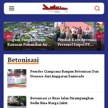
Skip
to
content
«
»
Dugaan Pungli Menuju
Pemkab Karo Apresiasi
Kawasan Pemandian Air
Personel Satpol PP,
Panas Semangat Gunung
Linmas, Dan Pemadam
– Doulu Foto Dan
Kebakaran
Betonisasi
Videokan!
Pemdes Ciangsana Bangun Betonisasi Dan
Drenase dari Anggaran Samisade
Betonisasi 23 Ruas Jalan Dirampungkan
Sudin Bina Marga Jakut