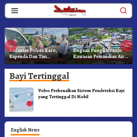
Skip
to
content
«
»
Satlantas Polres Karo,
Dugaan Pungli Menuju
Bapenda Dan Tim
Kawasan Pemandian Air
Lainnya Gelar Oprasi
Panas Semangat Gunung
Sadar Pajak Kenderaan
– Doulu Foto Dan
Bayi Tertinggal
Videokan!
Volvo Perkenalkan Sistem Pendeteksi Bayi
yang Tertinggal Di Mobil
English News