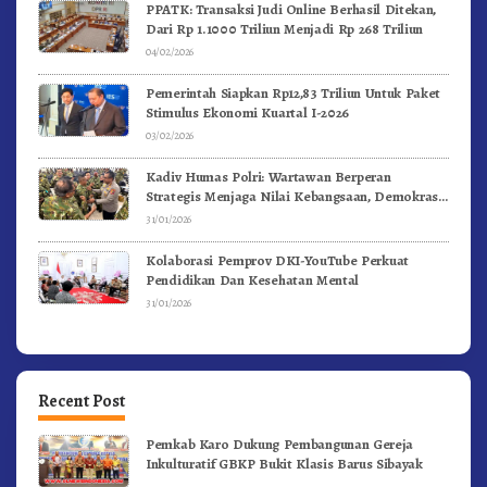
PPATK: Transaksi Judi Online Berhasil Ditekan,
Dari Rp 1.1000 Triliun Menjadi Rp 268 Triliun
04/02/2026
Pemerintah Siapkan Rp12,83 Triliun Untuk Paket
Stimulus Ekonomi Kuartal I-2026
03/02/2026
Kadiv Humas Polri: Wartawan Berperan
Strategis Menjaga Nilai Kebangsaan, Demokrasi,
dan NKRI
31/01/2026
Kolaborasi Pemprov DKI-YouTube Perkuat
Pendidikan Dan Kesehatan Mental
31/01/2026
Recent Post
Pemkab Karo Dukung Pembangunan Gereja
Inkulturatif GBKP Bukit Klasis Barus Sibayak